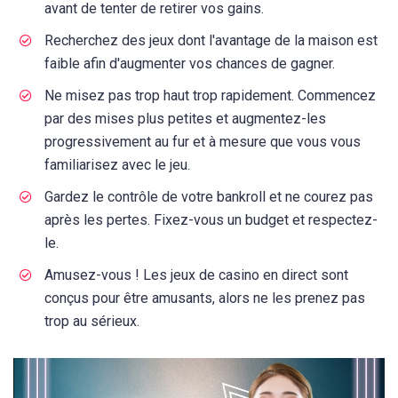
avant de tenter de retirer vos gains.
Recherchez des jeux dont l'avantage de la maison est
faible afin d'augmenter vos chances de gagner.
Ne misez pas trop haut trop rapidement. Commencez
par des mises plus petites et augmentez-les
progressivement au fur et à mesure que vous vous
familiarisez avec le jeu.
Gardez le contrôle de votre bankroll et ne courez pas
après les pertes. Fixez-vous un budget et respectez-
le.
Amusez-vous ! Les jeux de casino en direct sont
conçus pour être amusants, alors ne les prenez pas
trop au sérieux.