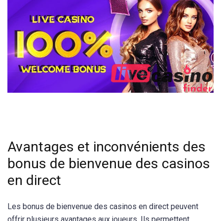
Avantages et inconvénients des
bonus de bienvenue des casinos
en direct
Les bonus de bienvenue des casinos en direct peuvent
offrir plusieurs avantages aux joueurs. Ils permettent