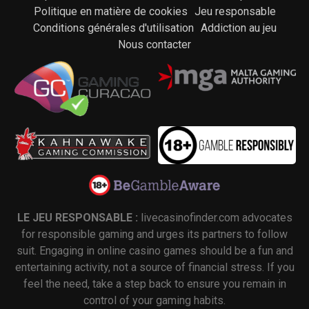
Politique en matière de cookies
Jeu responsable
Conditions générales d'utilisation
Addiction au jeu
Nous contacter
LE JEU RESPONSABLE :
livecasinofinder.com advocates
for responsible gaming and urges its partners to follow
suit. Engaging in online casino games should be a fun and
entertaining activity, not a source of financial stress. If you
feel the need, take a step back to ensure you remain in
control of your gaming habits.