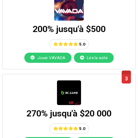
200% jusqu'à $500
5.0
Jouer VAVADA
Lire la suite
3
270% jusqu'à $20 000
5.0