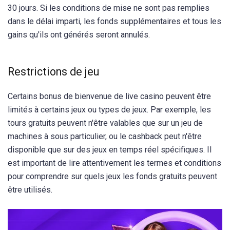
30 jours. Si les conditions de mise ne sont pas remplies
dans le délai imparti, les fonds supplémentaires et tous les
gains qu'ils ont générés seront annulés.
Restrictions de jeu
Certains bonus de bienvenue de live casino peuvent être
limités à certains jeux ou types de jeux. Par exemple, les
tours gratuits peuvent n'être valables que sur un jeu de
machines à sous particulier, ou le cashback peut n'être
disponible que sur des jeux en temps réel spécifiques. Il
est important de lire attentivement les termes et conditions
pour comprendre sur quels jeux les fonds gratuits peuvent
être utilisés.