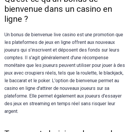
bienvenue dans un casino en
ligne ?
Un bonus de bienvenue live casino est une promotion que
les plateformes de jeux en ligne offrent aux nouveaux
joueurs qui s'inscrivent et déposent des fonds sur leurs
comptes. Il s'agit généralement d'une récompense
monétaire que les joueurs peuvent utiliser pour jouer à des
jeux avec croupiers réels, tels que la roulette, le blackjack,
le baccarat et le poker. L'option de bienvenue permet au
casino en ligne d'attirer de nouveaux joueurs sur sa
plateforme. Elle permet également aux joueurs d'essayer
des jeux en streaming en temps réel sans risquer leur
argent.