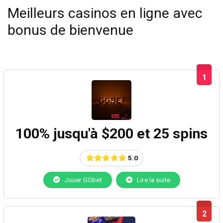
Meilleurs casinos en ligne avec
bonus de bienvenue
1
100% jusqu'à $200 et 25 spins
5.0
Jouer GGbet
Lire la suite
2