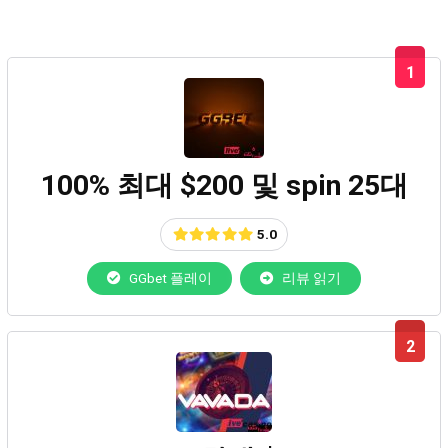
1
100% 최대 $200 및 spin 25대
5.0
GGbet 플레이
리뷰 읽기
2