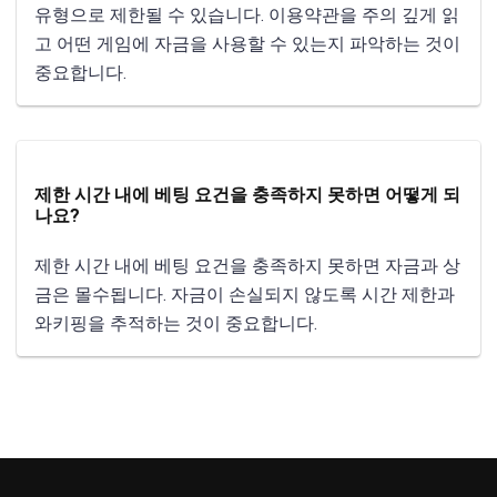
유형으로 제한될 수 있습니다. 이용약관을 주의 깊게 읽
고 어떤 게임에 자금을 사용할 수 있는지 파악하는 것이
중요합니다.
제한 시간 내에 베팅 요건을 충족하지 못하면 어떻게 되
나요?
제한 시간 내에 베팅 요건을 충족하지 못하면 자금과 상
금은 몰수됩니다. 자금이 손실되지 않도록 시간 제한과
와키핑을 추적하는 것이 중요합니다.