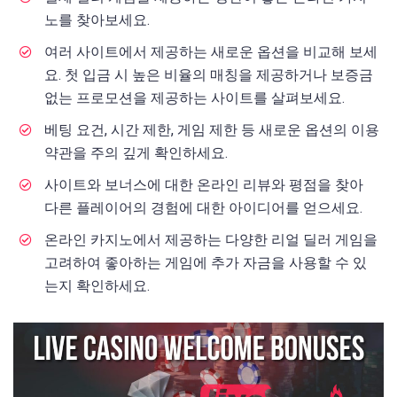
노를 찾아보세요.
여러 사이트에서 제공하는 새로운 옵션을 비교해 보세
요. 첫 입금 시 높은 비율의 매칭을 제공하거나 보증금
없는 프로모션을 제공하는 사이트를 살펴보세요.
베팅 요건, 시간 제한, 게임 제한 등 새로운 옵션의 이용
약관을 주의 깊게 확인하세요.
사이트와 보너스에 대한 온라인 리뷰와 평점을 찾아
다른 플레이어의 경험에 대한 아이디어를 얻으세요.
온라인 카지노에서 제공하는 다양한 리얼 딜러 게임을
고려하여 좋아하는 게임에 추가 자금을 사용할 수 있
는지 확인하세요.