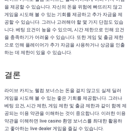
을 제공할 수 있습니다. 자신의 돈을 위험에 빠뜨리지 않고
게임을 시도해 볼 수 있는 기회를 제공하고 추가 자금을 제
공할 수 있습니다. 그러나 고려해야 할 몇 가지 단점도 있습
니다. 베팅 요건이 높을 수 있으며, 시간 제한으로 인해 요건
을 충족하기가 어려울 수 있습니다. 또한 게임 및 출금 제한
으로 인해 플레이어가 추가 자금을 사용하거나 상금을 인출
하는 데 제한이 있을 수 있습니다.
결론
라이브 카지노 웰컴 보너스는 돈을 걸지 않고도 실제 딜러
게임을 시도해 볼 수 있는 좋은 기회를 제공합니다. 그러나
베팅 요건, 시간 제한, 게임 제한 및 출금 제한과 같이 함께 제
공되는 이용 약관을 이해하는 것이 중요합니다. 이러한 이용
약관을 이해하면 live casino 환영 보너스를 최대한 활용하
고 좋아하는 live dealer 게임을 즐길 수 있습니다.