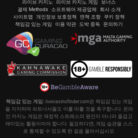
라이브 카지노
라이브 카지노 게임
보너스
결제 Methods
소프트웨어 제공업체
회사 소개
사이트맵
개인정보 보호정책
면책 조항
쿠키 정책
책임감 있는 게임
이용 약관
도박 중독
문의하기
책임감 있는 게임:
livecasinofinder.com은 책임감 있는 게임
을 지지하며 파트너사들도 이를 따를 것을 촉구합니다. 온라
인 카지노 게임은 재정적 스트레스의 원인이 아니라 즐겁고
재미있는 활동이어야 합니다. 필요하다면, 게임 습관을 스스
로 통제할 수 있도록 한 걸음 물러서십시오.