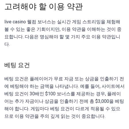
고려해야 할 이용 약관
live casino 웰컴 보너스는 실시간 게임 스트리밍을 체험해
볼 수 있는 좋은 기회이지만, 이용 약관을 이해하는 것이 중
요합니다. 다음은 명심해야 할 몇 가지 주요 이용 약관입니
다.
베팅 요건
베팅 요건은 플레이어가 무료 자금 또는 상금을 인출하기 전
에 베팅해야 하는 금액을 나타냅니다. 예를 들어, 사이트에서
베팅 요건이 30배인 $100 보너스를 제공하는 경우, 플레이
어는 추가 자금이나 상금을 인출하기 전에 총 $3,000을 베팅
해야 합니다. 게임마다 베팅 요건이 다르게 적용될 수 있으
므로 이용 약관을 주의 깊게 읽는 것이 중요합니다.