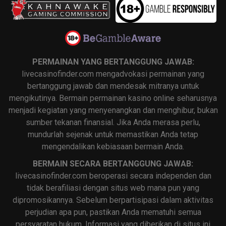
PERMAINAN YANG BERTANGGUNG JAWAB:
livecasinofinder.com mengadvokasi permainan yang
bertanggung jawab dan mendesak mitranya untuk
mengikutinya. Bermain permainan kasino online seharusnya
menjadi kegiatan yang menyenangkan dan menghibur, bukan
sumber tekanan finansial. Jika Anda merasa perlu,
mundurlah sejenak untuk memastikan Anda tetap
mengendalikan kebiasaan bermain Anda.
BERMAIN SECARA BERTANGGUNG JAWAB:
livecasinofinder.com beroperasi secara independen dan
tidak berafiliasi dengan situs web mana pun yang
dipromosikannya. Sebelum berpartisipasi dalam aktivitas
perjudian apa pun, pastikan Anda mematuhi semua
persyaratan hukum. Informasi yang diberikan di situs ini