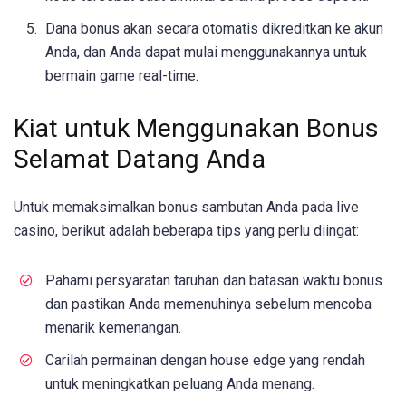
Dana bonus akan secara otomatis dikreditkan ke akun
Anda, dan Anda dapat mulai menggunakannya untuk
bermain game real-time.
Kiat untuk Menggunakan Bonus
Selamat Datang Anda
Untuk memaksimalkan bonus sambutan Anda pada live
casino, berikut adalah beberapa tips yang perlu diingat:
Pahami persyaratan taruhan dan batasan waktu bonus
dan pastikan Anda memenuhinya sebelum mencoba
menarik kemenangan.
Carilah permainan dengan house edge yang rendah
untuk meningkatkan peluang Anda menang.