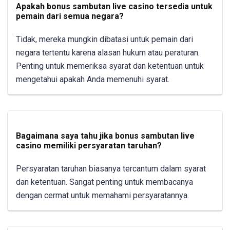
Apakah bonus sambutan live casino tersedia untuk
pemain dari semua negara?
Tidak, mereka mungkin dibatasi untuk pemain dari
negara tertentu karena alasan hukum atau peraturan.
Penting untuk memeriksa syarat dan ketentuan untuk
mengetahui apakah Anda memenuhi syarat.
Bagaimana saya tahu jika bonus sambutan live
casino memiliki persyaratan taruhan?
Persyaratan taruhan biasanya tercantum dalam syarat
dan ketentuan. Sangat penting untuk membacanya
dengan cermat untuk memahami persyaratannya.