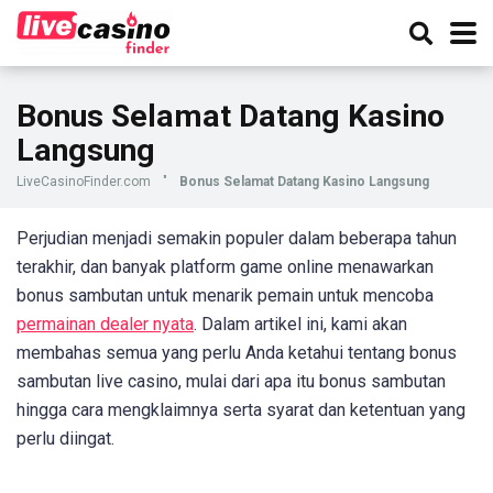
Bonus Selamat Datang Kasino
Langsung
LiveCasinoFinder.com
"
Bonus Selamat Datang Kasino Langsung
Perjudian menjadi semakin populer dalam beberapa tahun
terakhir, dan banyak platform game online menawarkan
bonus sambutan untuk menarik pemain untuk mencoba
permainan dealer nyata
. Dalam artikel ini, kami akan
membahas semua yang perlu Anda ketahui tentang bonus
sambutan live casino, mulai dari apa itu bonus sambutan
hingga cara mengklaimnya serta syarat dan ketentuan yang
perlu diingat.