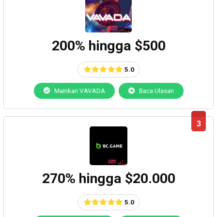
200% hingga $500
5.0
Mainkan VAVADA
Baca Ulasan
3
270% hingga $20.000
5.0