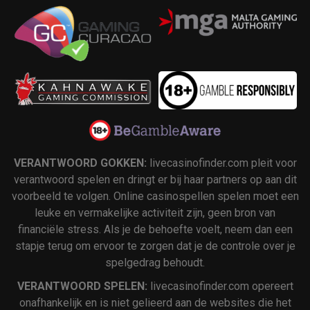
VERANTWOORD GOKKEN:
livecasinofinder.com pleit voor
verantwoord spelen en dringt er bij haar partners op aan dit
voorbeeld te volgen. Online casinospellen spelen moet een
leuke en vermakelijke activiteit zijn, geen bron van
financiële stress. Als je de behoefte voelt, neem dan een
stapje terug om ervoor te zorgen dat je de controle over je
spelgedrag behoudt.
VERANTWOORD SPELEN:
livecasinofinder.com opereert
onafhankelijk en is niet gelieerd aan de websites die het