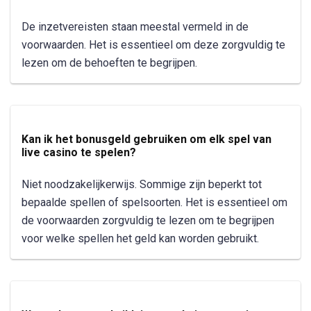
De inzetvereisten staan meestal vermeld in de
voorwaarden. Het is essentieel om deze zorgvuldig te
lezen om de behoeften te begrijpen.
Kan ik het bonusgeld gebruiken om elk spel van
live casino te spelen?
Niet noodzakelijkerwijs. Sommige zijn beperkt tot
bepaalde spellen of spelsoorten. Het is essentieel om
de voorwaarden zorgvuldig te lezen om te begrijpen
voor welke spellen het geld kan worden gebruikt.