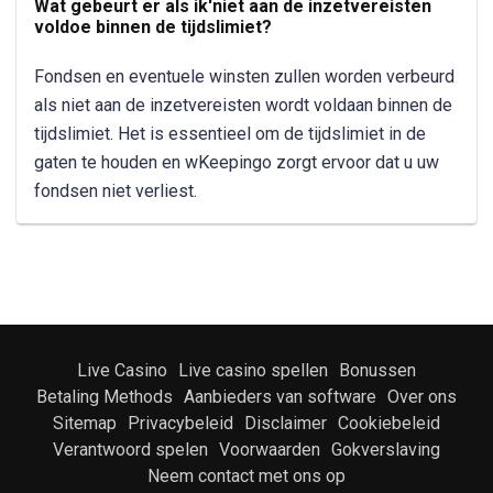
Wat gebeurt er als ik'niet aan de inzetvereisten
voldoe binnen de tijdslimiet?
Fondsen en eventuele winsten zullen worden verbeurd
als niet aan de inzetvereisten wordt voldaan binnen de
tijdslimiet. Het is essentieel om de tijdslimiet in de
gaten te houden en wKeepingo zorgt ervoor dat u uw
fondsen niet verliest.
Live Casino
Live casino spellen
Bonussen
Betaling Methods
Aanbieders van software
Over ons
Sitemap
Privacybeleid
Disclaimer
Cookiebeleid
Verantwoord spelen
Voorwaarden
Gokverslaving
Neem contact met ons op