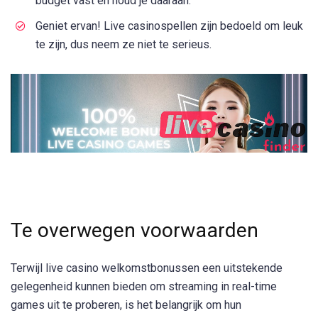
budget vast en houd je daaraan.
Geniet ervan! Live casinospellen zijn bedoeld om leuk
te zijn, dus neem ze niet te serieus.
Te overwegen voorwaarden
Terwijl live casino welkomstbonussen een uitstekende
gelegenheid kunnen bieden om streaming in real-time
games uit te proberen, is het belangrijk om hun