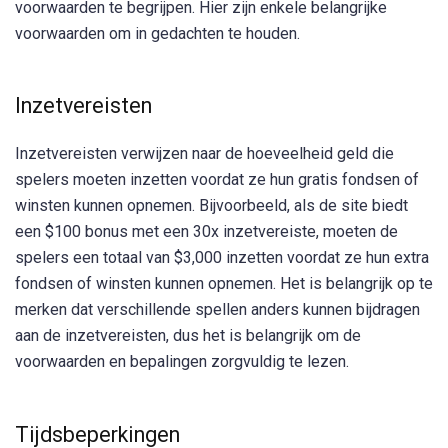
voorwaarden te begrijpen. Hier zijn enkele belangrijke
voorwaarden om in gedachten te houden.
Inzetvereisten
Inzetvereisten verwijzen naar de hoeveelheid geld die
spelers moeten inzetten voordat ze hun gratis fondsen of
winsten kunnen opnemen. Bijvoorbeeld, als de site biedt
een $100 bonus met een 30x inzetvereiste, moeten de
spelers een totaal van $3,000 inzetten voordat ze hun extra
fondsen of winsten kunnen opnemen. Het is belangrijk op te
merken dat verschillende spellen anders kunnen bijdragen
aan de inzetvereisten, dus het is belangrijk om de
voorwaarden en bepalingen zorgvuldig te lezen.
Tijdsbeperkingen