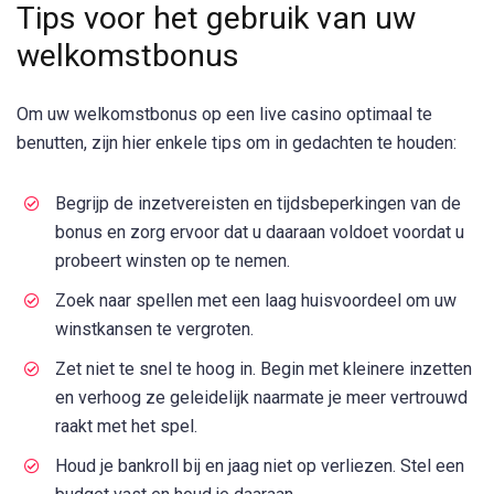
Tips voor het gebruik van uw
welkomstbonus
Om uw welkomstbonus op een live casino optimaal te
benutten, zijn hier enkele tips om in gedachten te houden:
Begrijp de inzetvereisten en tijdsbeperkingen van de
bonus en zorg ervoor dat u daaraan voldoet voordat u
probeert winsten op te nemen.
Zoek naar spellen met een laag huisvoordeel om uw
winstkansen te vergroten.
Zet niet te snel te hoog in. Begin met kleinere inzetten
en verhoog ze geleidelijk naarmate je meer vertrouwd
raakt met het spel.
Houd je bankroll bij en jaag niet op verliezen. Stel een