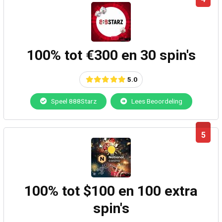
100% tot €300 en 30 spin's
5.0
Speel 888Starz
Lees Beoordeling
5
100% tot $100 en 100 extra
spin's