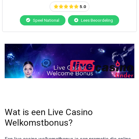
5.0
Speel National
Lees Beoordeling
Wat is een Live Casino
Welkomstbonus?