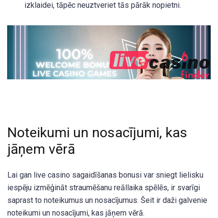
izklaidei, tāpēc neuztveriet tās pārāk nopietni.
Noteikumi un nosacījumi, kas
jāņem vērā
Lai gan live casino sagaidīšanas bonusi var sniegt lielisku
iespēju izmēģināt straumēšanu reāllaika spēlēs, ir svarīgi
saprast to noteikumus un nosacījumus. Šeit ir daži galvenie
noteikumi un nosacījumi, kas jāņem vērā.