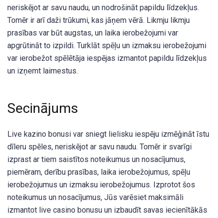
neriskējot ar savu naudu, un nodrošināt papildu līdzekļus.
Tomēr ir arī daži trūkumi, kas jāņem vērā. Likmju likmju
prasības var būt augstas, un laika ierobežojumi var
apgrūtināt to izpildi. Turklāt spēļu un izmaksu ierobežojumi
var ierobežot spēlētāja iespējas izmantot papildu līdzekļus
un izņemt laimestus.
Secinājums
Live kazino bonusi var sniegt lielisku iespēju izmēģināt īstu
dīleru spēles, neriskējot ar savu naudu. Tomēr ir svarīgi
izprast ar tiem saistītos noteikumus un nosacījumus,
piemēram, derību prasības, laika ierobežojumus, spēļu
ierobežojumus un izmaksu ierobežojumus. Izprotot šos
noteikumus un nosacījumus, Jūs varēsiet maksimāli
izmantot live casino bonusu un izbaudīt savas iecienītākās