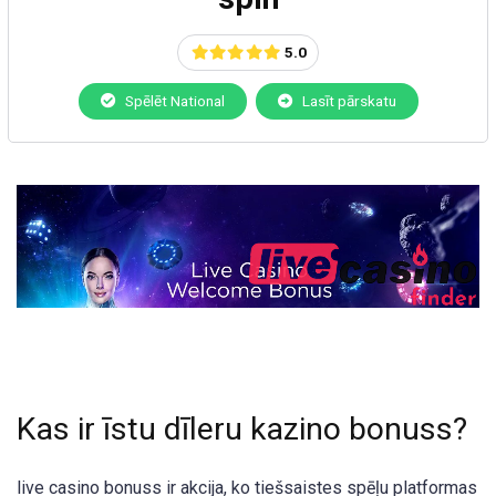
5.0
Spēlēt National
Lasīt pārskatu
Kas ir īstu dīleru kazino bonuss?
live casino bonuss ir akcija, ko tiešsaistes spēļu platformas