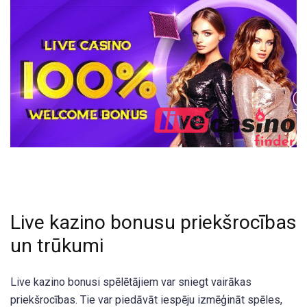
Live kazino bonusu priekšrocības
un trūkumi
Live kazino bonusi spēlētājiem var sniegt vairākas
priekšrocības. Tie var piedāvāt iespēju izmēģināt spēles,