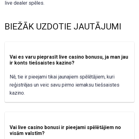
live dealer spēles.
BIEŽĀK UZDOTIE JAUTĀJUMI
Vai es varu pieprasīt live casino bonusu, ja man jau
ir konts tiešsaistes kazino?
Nē, tie ir pieejami tikai jaunajiem spēlētājiem, kuri
reģistrējas un veic savu pirmo iemaksu tiešsaistes
kazino.
Vai live casino bonusi ir pieejami spēlētājiem no
visām valstīm?