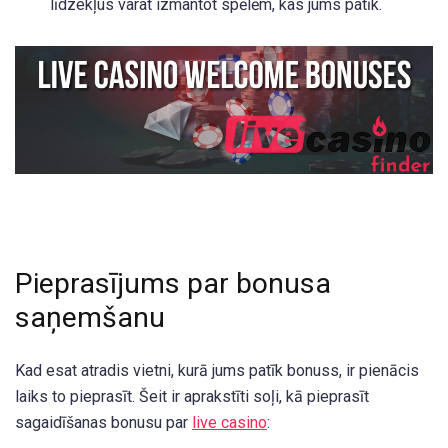
līdzekļus varat izmantot spēlēm, kas jums patīk.
Pieprasījums par bonusa
saņemšanu
Kad esat atradis vietni, kurā jums patīk bonuss, ir pienācis
laiks to pieprasīt. Šeit ir aprakstīti soļi, kā pieprasīt
sagaidīšanas bonusu par
live casino
: