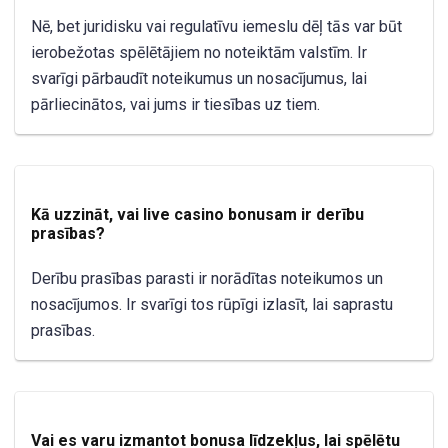
Nē, bet juridisku vai regulatīvu iemeslu dēļ tās var būt
ierobežotas spēlētājiem no noteiktām valstīm. Ir
svarīgi pārbaudīt noteikumus un nosacījumus, lai
pārliecinātos, vai jums ir tiesības uz tiem.
Kā uzzināt, vai live casino bonusam ir derību
prasības?
Derību prasības parasti ir norādītas noteikumos un
nosacījumos. Ir svarīgi tos rūpīgi izlasīt, lai saprastu
prasības.
Vai es varu izmantot bonusa līdzekļus, lai spēlētu