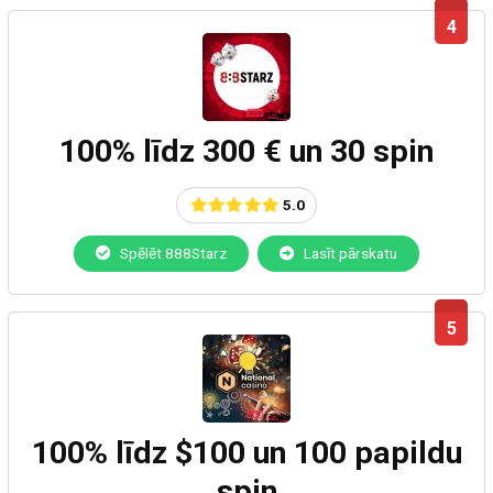
4
100% līdz 300 € un 30 spin
5.0
Spēlēt 888Starz
Lasīt pārskatu
5
100% līdz $100 un 100 papildu
spin