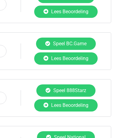
0
Lees Beoordeling
Speel BC.Game
0
Lees Beoordeling
Speel 888Starz
0
Lees Beoordeling
Speel National