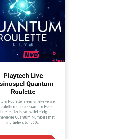
Playtech Live
sinospel Quantum
Roulette
um Roulette is een unieke versie
roulette met een Quantum Boost
functie. Het bevat willekeurig
nereerde Quantum Numbers met
multipliers tot 500x.