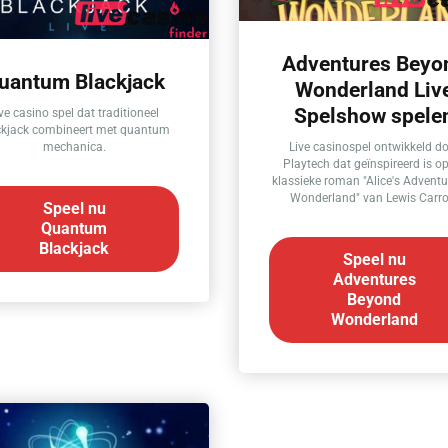
Adventures Beyo
uantum Blackjack
Wonderland Liv
Spelshow spele
ve casino spel dat traditioneel
ckjack combineert met quantum
Live casinospel ontwikkeld d
mechanica.
Playtech dat geïnspireerd is o
klassieke roman "Alice's Adventu
Wonderland" van Lewis Carrol
Speel nu
Quantum
Blackjack
Speel nu
Adventures
Beyond
Wonderland