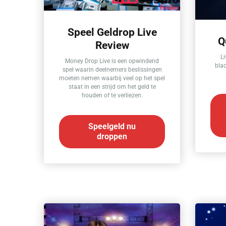
Speel Geldrop Live
Q
Review
Li
Money Drop Live is een opwindend
bla
spel waarin deelnemers beslissingen
moeten nemen waarbij veel op het spel
staat in een strijd om het geld te
houden of te verliezen.
Speelgeld nu
droppen