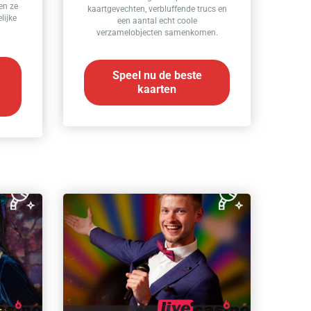
en ze
kaartgevechten, verbluffende trucs en
lijke
een aantal echt coole
verzamelobjecten samenkomen.
Speel nu de beste
kaarten