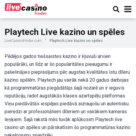
Playtech Live kazino un spēles
LiveCasinoFinder.com
"
Playtech Live kazino un spēles
Pēdējos gados tiešsaistes kazino ir kļuvuši arvien
populārāki, un līdz ar šo popularitātes pieaugumu ir
palielinājies pieprasījums pēc augstas kvalitātes īstu dīleru
kazino spēlēm. Playtech jau vairāk nekā 20 gadus darbojas
kā programmatūras piegādātājs šajā nozarē un ir ieguvis
reputāciju, radot augstākās klases azartspēļu platformas.
Viņu piedāvātās iespējas piedāvā aizraujošu un autentisku
pieredzi ar profesionāliem dīleriem un vairākiem kameras
leņķiem. Šajā rakstā mēs tuvāk aplūkosim Playtech live
casino un spēles un pārskatīsim šo programmatūras kazino
pakalpojumu sniedzēju.