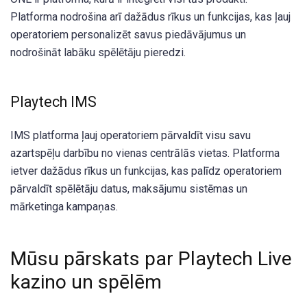
Platforma nodrošina arī dažādus rīkus un funkcijas, kas ļauj
operatoriem personalizēt savus piedāvājumus un
nodrošināt labāku spēlētāju pieredzi.
Playtech IMS
IMS platforma ļauj operatoriem pārvaldīt visu savu
azartspēļu darbību no vienas centrālās vietas. Platforma
ietver dažādus rīkus un funkcijas, kas palīdz operatoriem
pārvaldīt spēlētāju datus, maksājumu sistēmas un
mārketinga kampaņas.
Mūsu pārskats par Playtech Live
kazino un spēlēm