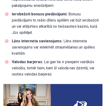
pakalpojumu sniedzējiem.
Ierobežoti bonusu piedāvājumi
:
Bonusu
piedāvājumi to reālo dīleru spēlēm var būt ierobežoti
un var atšķirties atkarībā no tiešsaistes kazino, kurā
Jūs spēlējat.
Lēns interneta savienojums
:
Lēns interneta
savienojums var ietekmēt straumēšanas un spēles
kvalitāti.
Valodas barjeras
:
Lai gan tie ir pieejami vairākās
valodās, tomēr tiem, kam šī valoda nav dzimtā, var
rasties valodas barjeras.