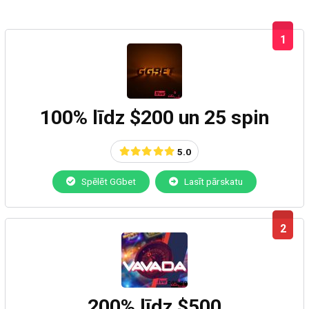
1
100% līdz $200 un 25 spin
5.0
Spēlēt GGbet
Lasīt pārskatu
2
200% līdz $500