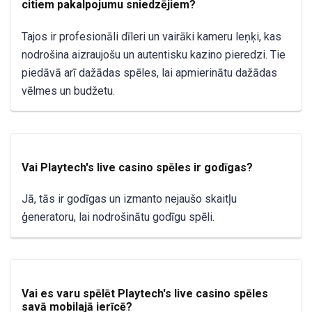
citiem pakalpojumu sniedzējiem?
Tajos ir profesionāli dīleri un vairāki kameru leņķi, kas
nodrošina aizraujošu un autentisku kazino pieredzi. Tie
piedāvā arī dažādas spēles, lai apmierinātu dažādas
vēlmes un budžetu.
Vai Playtech's live casino spēles ir godīgas?
Jā, tās ir godīgas un izmanto nejaušo skaitļu
ģeneratoru, lai nodrošinātu godīgu spēli.
Vai es varu spēlēt Playtech's live casino spēles
savā mobilajā ierīcē?