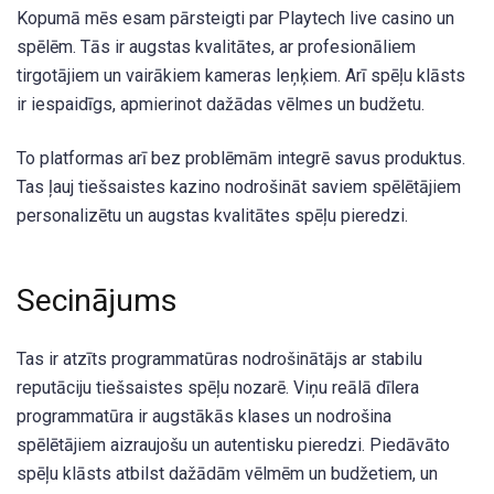
Kopumā mēs esam pārsteigti par Playtech live casino un
spēlēm. Tās ir augstas kvalitātes, ar profesionāliem
tirgotājiem un vairākiem kameras leņķiem. Arī spēļu klāsts
ir iespaidīgs, apmierinot dažādas vēlmes un budžetu.
To platformas arī bez problēmām integrē savus produktus.
Tas ļauj tiešsaistes kazino nodrošināt saviem spēlētājiem
personalizētu un augstas kvalitātes spēļu pieredzi.
Secinājums
Tas ir atzīts programmatūras nodrošinātājs ar stabilu
reputāciju tiešsaistes spēļu nozarē. Viņu reālā dīlera
programmatūra ir augstākās klases un nodrošina
spēlētājiem aizraujošu un autentisku pieredzi. Piedāvāto
spēļu klāsts atbilst dažādām vēlmēm un budžetiem, un