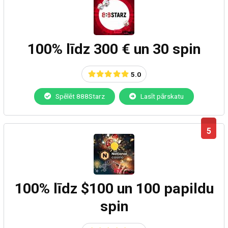
100% līdz 300 € un 30 spin
5.0
Spēlēt 888Starz
Lasīt pārskatu
5
100% līdz $100 un 100 papildu
spin