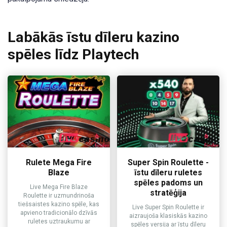
Labākās īstu dīleru kazino
spēles līdz Playtech
Rulete Mega Fire
Super Spin Roulette -
Blaze
īstu dīleru ruletes
spēles padoms un
Live Mega Fire Blaze
stratēģija
Roulette ir uzmundrinoša
tiešsaistes kazino spēle, kas
Live Super Spin Roulette ir
apvieno tradicionālo dzīvās
aizraujoša klasiskās kazino
ruletes uztraukumu ar
spēles versija ar īstu dīleru