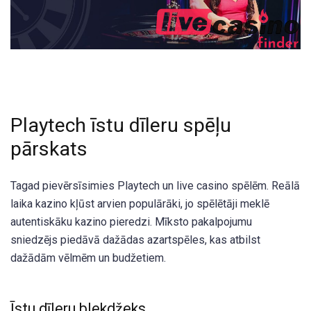
Playtech īstu dīleru spēļu
pārskats
Tagad pievērsīsimies Playtech un live casino spēlēm. Reālā
laika kazino kļūst arvien populārāki, jo spēlētāji meklē
autentiskāku kazino pieredzi. Mīksto pakalpojumu
sniedzējs piedāvā dažādas azartspēles, kas atbilst
dažādām vēlmēm un budžetiem.
Īstu dīleru blekdžeks