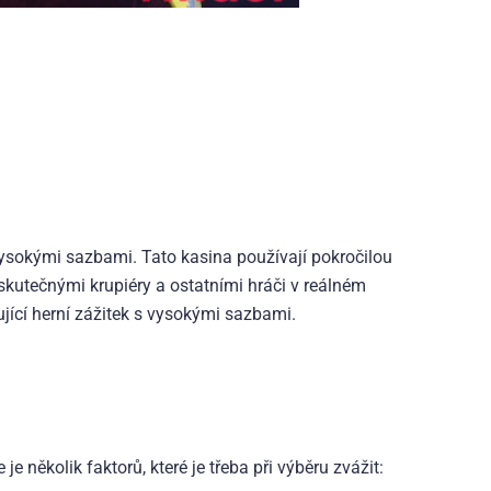
s vysokými sazbami. Tato kasina používají pokročilou
skutečnými krupiéry a ostatními hráči v reálném
ující herní zážitek s vysokými sazbami.
 několik faktorů, které je třeba při výběru zvážit: