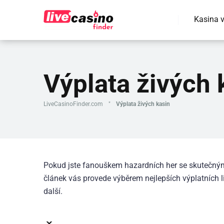
Kasina 
Výplata živých 
LiveCasinoFinder.com
"
Výplata živých kasin
Pokud jste fanouškem hazardních her se skutečnými d
článek vás provede výběrem nejlepších výplatních li
další.