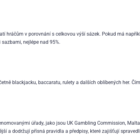
platí hráčům v porovnání s celkovou výší sázek. Pokud má např
i sazbami, nejlépe nad 95%.
včetně blackjacku, baccaratu, rulety a dalších oblíbených her. Čím 
no renomovanými úřady, jako jsou UK Gambling Commission, Malt
a dodržují přísná pravidla a předpisy, které zajišťují spravedli