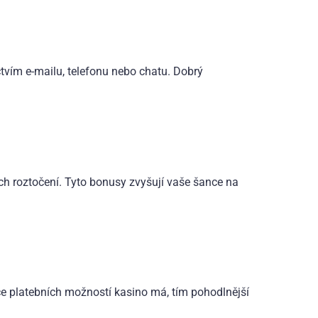
ctvím e-mailu, telefonu nebo chatu. Dobrý
ch roztočení. Tyto bonusy zvyšují vaše šance na
íce platebních možností kasino má, tím pohodlnější