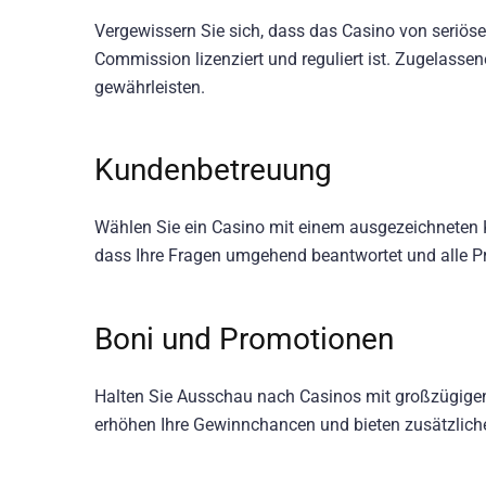
Vergewissern Sie sich, dass das Casino von seriö
Commission lizenziert und reguliert ist. Zugelasse
gewährleisten.
Kundenbetreuung
Wählen Sie ein Casino mit einem ausgezeichneten Kun
dass Ihre Fragen umgehend beantwortet und alle P
Boni und Promotionen
Halten Sie Ausschau nach Casinos mit großzügigen
erhöhen Ihre Gewinnchancen und bieten zusätzlichen