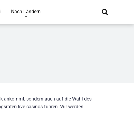
i
Nach Ländern
ück ankommt, sondern auch auf die Wahl des
gsraten live casinos führen. Wir werden