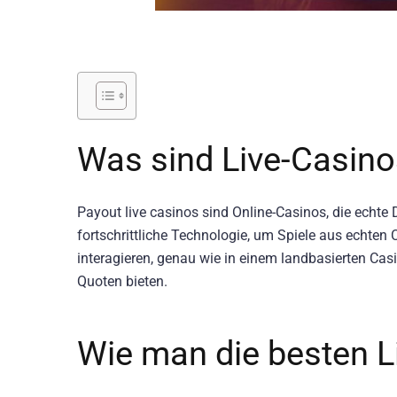
Was sind Live-Casin
Payout live casinos sind Online-Casinos, die echte
fortschrittliche Technologie, um Spiele aus echten 
interagieren, genau wie in einem landbasierten Casi
Quoten bieten.
Wie man die besten L