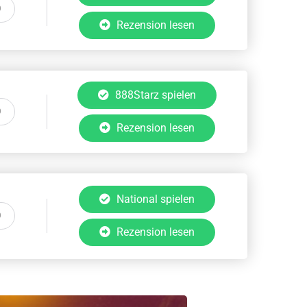
0
Rezension lesen
888Starz spielen
0
Rezension lesen
National spielen
0
Rezension lesen