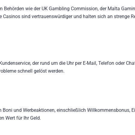
sen Behörden wie der UK Gambling Commission, der Malta Gaming
ne Casinos sind vertrauenswürdiger und halten sich an strenge R
denservice, der rund um die Uhr per E-Mail, Telefon oder Chat er
robleme schnell gelöst werden.
 Boni und Werbeaktionen, einschließlich Willkommensbonus, Ei
 Wert für Ihr Geld.