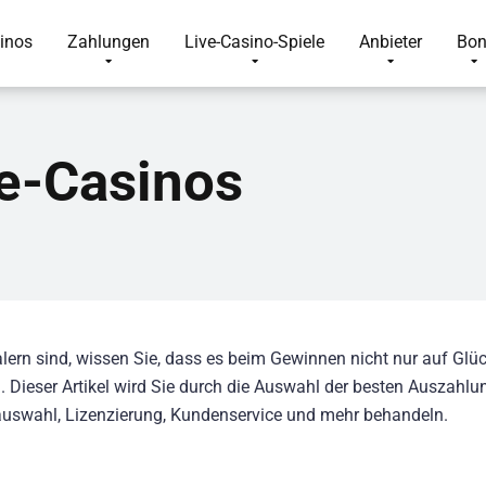
inos
Zahlungen
Live-Casino-Spiele
Anbieter
Bon
e-Casinos
lern sind, wissen Sie, dass es beim Gewinnen nicht nur auf Gl
 Dieser Artikel wird Sie durch die Auswahl der besten Auszahlun
auswahl, Lizenzierung, Kundenservice und mehr behandeln.