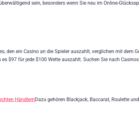
erwältigend sein, besonders wenn Sie neu im Online-Glücksspiel 
es, den ein Casino an die Spieler auszahlt, verglichen mit dem
ss es $97 für jede $100 Wette auszahlt. Suchen Sie nach Casino
 echten Händlern
Dazu gehören Blackjack, Baccarat, Roulette und 