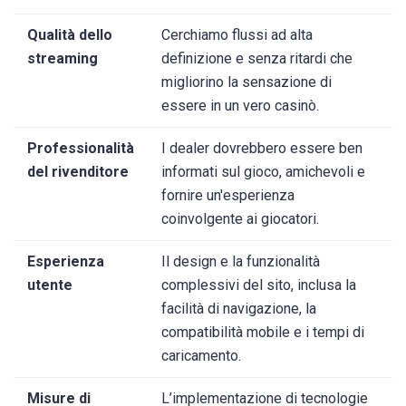
Qualità dello
Cerchiamo flussi ad alta
streaming
definizione e senza ritardi che
migliorino la sensazione di
essere in un vero casinò.
Professionalità
I dealer dovrebbero essere ben
del rivenditore
informati sul gioco, amichevoli e
fornire un'esperienza
coinvolgente ai giocatori.
Esperienza
Il design e la funzionalità
utente
complessivi del sito, inclusa la
facilità di navigazione, la
compatibilità mobile e i tempi di
caricamento.
Misure di
L’implementazione di tecnologie