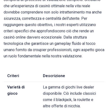
che un'esperienza di casinò ottimale nella vita reale
dovrebbe comprendere non solo intrattenimento ma anche
sicurezza, correttezza e centralità dell'utente. Per
raggiungere questo obiettivo, i nostri esperti utilizzano
criteri specifici che approfondiscono ciò che rende un
casinò online davvero eccezionale. Dalla struttura
tecnologica che garantisce un gameplay fluido al tocco
umano fornito da croupier professionisti, ogni aspetto gioca
un ruolo fondamentale nella nostra valutazione.
Criteri
Descrizione
Varietà di
La gamma di giochi live dealer
gioco
disponibile. Ciò include classici
come il blackjack, la roulette e
altre offerte di nicchia.