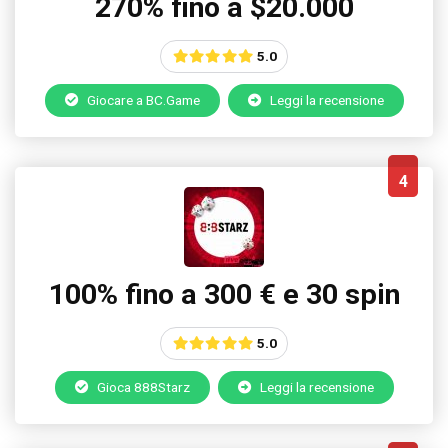
270% fino a $20.000
5.0
Giocare a BC.Game
Leggi la recensione
4
100% fino a 300 € e 30 spin
5.0
Gioca 888Starz
Leggi la recensione