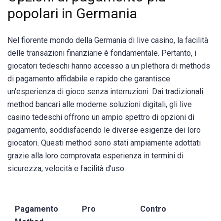
popolari in Germania
Nel fiorente mondo della Germania di live casino, la facilità
delle transazioni finanziarie è fondamentale. Pertanto, i
giocatori tedeschi hanno accesso a un plethora di methods
di pagamento affidabile e rapido che garantisce
un'esperienza di gioco senza interruzioni. Dai tradizionali
method bancari alle moderne soluzioni digitali, gli live
casino tedeschi offrono un ampio spettro di opzioni di
pagamento, soddisfacendo le diverse esigenze dei loro
giocatori. Questi method sono stati ampiamente adottati
grazie alla loro comprovata esperienza in termini di
sicurezza, velocità e facilità d'uso.
Pagamento
Pro
Contro