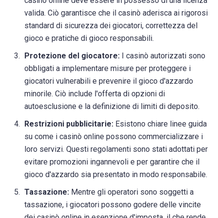
casinò online deve essere in possesso di una licenza
valida. Ciò garantisce che il casinò aderisca ai rigorosi
standard di sicurezza dei giocatori, correttezza del
gioco e pratiche di gioco responsabili.
Protezione del giocatore:
I casinò autorizzati sono
obbligati a implementare misure per proteggere i
giocatori vulnerabili e prevenire il gioco d'azzardo
minorile. Ciò include l'offerta di opzioni di
autoesclusione e la definizione di limiti di deposito.
Restrizioni pubblicitarie:
Esistono chiare linee guida
su come i casinò online possono commercializzare i
loro servizi. Questi regolamenti sono stati adottati per
evitare promozioni ingannevoli e per garantire che il
gioco d'azzardo sia presentato in modo responsabile.
Tassazione:
Mentre gli operatori sono soggetti a
tassazione, i giocatori possono godere delle vincite
dei casinò online in esenzione d'imposta, il che rende