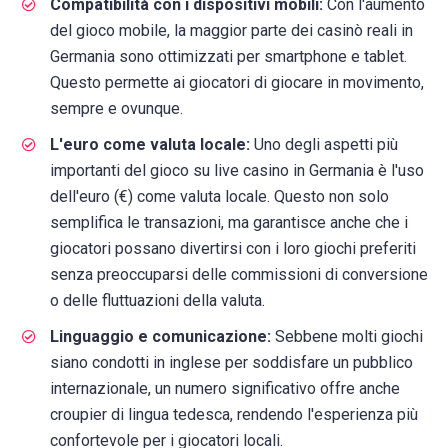
Compatibilità con i dispositivi mobili:
Con l'aumento
del gioco mobile, la maggior parte dei casinò reali in
Germania sono ottimizzati per smartphone e tablet.
Questo permette ai giocatori di giocare in movimento,
sempre e ovunque.
L'euro come valuta locale:
Uno degli aspetti più
importanti del gioco su live casino in Germania è l'uso
dell'euro (€) come valuta locale. Questo non solo
semplifica le transazioni, ma garantisce anche che i
giocatori possano divertirsi con i loro giochi preferiti
senza preoccuparsi delle commissioni di conversione
o delle fluttuazioni della valuta.
Linguaggio e comunicazione:
Sebbene molti giochi
siano condotti in inglese per soddisfare un pubblico
internazionale, un numero significativo offre anche
croupier di lingua tedesca, rendendo l'esperienza più
confortevole per i giocatori locali.