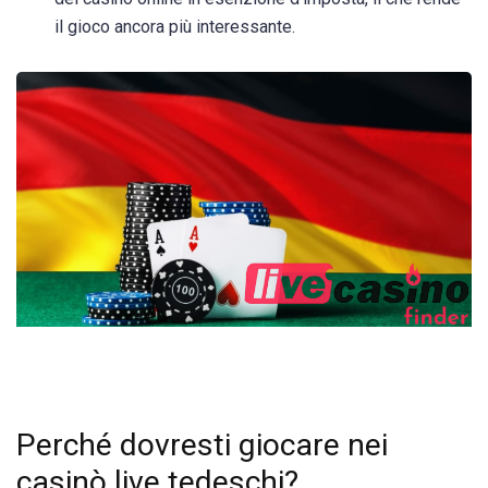
il gioco ancora più interessante.
Perché dovresti giocare nei
casinò live tedeschi?