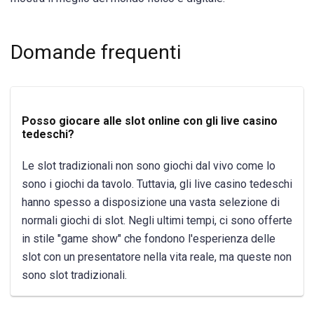
Domande frequenti
Posso giocare alle slot online con gli live casino
tedeschi?
Le slot tradizionali non sono giochi dal vivo come lo
sono i giochi da tavolo. Tuttavia, gli live casino tedeschi
hanno spesso a disposizione una vasta selezione di
normali giochi di slot. Negli ultimi tempi, ci sono offerte
in stile "game show" che fondono l'esperienza delle
slot con un presentatore nella vita reale, ma queste non
sono slot tradizionali.