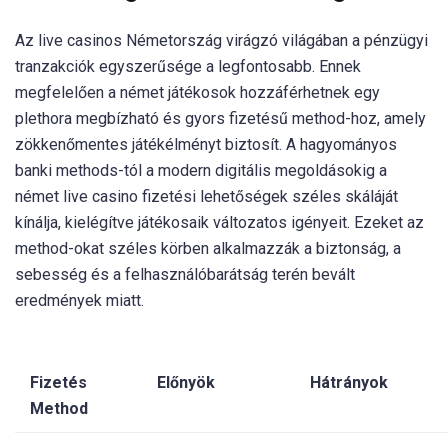
Az live casinos Németország virágzó világában a pénzügyi
tranzakciók egyszerűsége a legfontosabb. Ennek
megfelelően a német játékosok hozzáférhetnek egy
plethora megbízható és gyors fizetésű method-hoz, amely
zökkenőmentes játékélményt biztosít. A hagyományos
banki methods-tól a modern digitális megoldásokig a
német live casino fizetési lehetőségek széles skáláját
kínálja, kielégítve játékosaik változatos igényeit. Ezeket az
method-okat széles körben alkalmazzák a biztonság, a
sebesség és a felhasználóbarátság terén bevált
eredmények miatt.
Fizetés
Előnyök
Hátrányok
Method