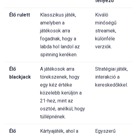
tényező
Élő rulett
Klasszikus játék,
Kiváló
amelyben a
minőségű
játékosok arra
streamek,
fogadnak, hogy a
különféle
labda hol landol az
verziók.
spinning keréken.
Élő
A játékosok arra
Stratégiai játék,
blackjack
törekszenek, hogy
interakció a
egy kéz értéke
kereskedőkkel.
közelebb kerüljön a
21-hez, mint az
osztóé, anélkül, hogy
túllépnének.
Élő
Kártyajáték, ahol a
Egyszerű