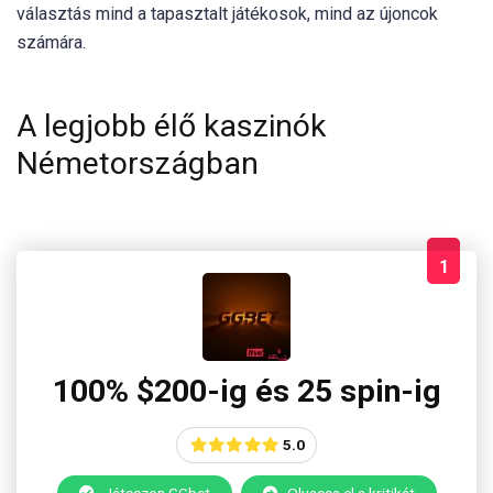
választás mind a tapasztalt játékosok, mind az újoncok
számára.
A legjobb élő kaszinók
Németországban
1
100% $200-ig és 25 spin-ig
5.0
Játsszon GGbet
Olvassa el a kritikát