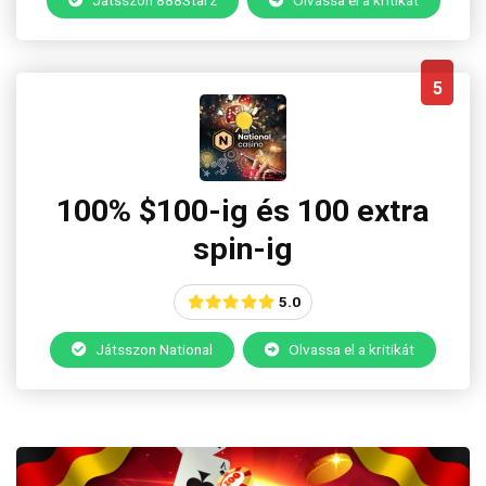
5
100% $100-ig és 100 extra
spin-ig
5.0
Játsszon National
Olvassa el a kritikát