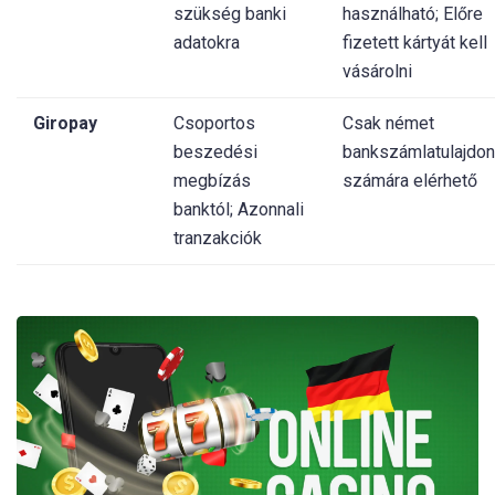
szükség banki
használható; Előre
adatokra
fizetett kártyát kell
vásárolni
Giropay
Csoportos
Csak német
beszedési
bankszámlatulajdo
megbízás
számára elérhető
banktól; Azonnali
tranzakciók