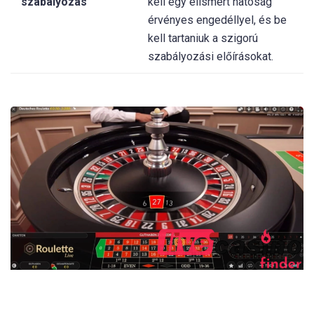
szabályozás
kell egy elismert hatóság
érvényes engedéllyel, és be
kell tartaniuk a szigorú
szabályozási előírásokat.