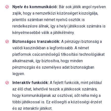
Nyelv és kommunikáció:
Bár sok játék angol nyelven
zajlik, hogy a nemzetközi közönséget kiszolgálja,
jelentős számban német nyelvű osztók is
rendelkezésre állnak, így a helyi játékosok számára is
kényelmesebbé válik a játékélmény.
Biztonságos tranzakciók:
A pénzügyi biztonság a
valódi kaszinókban a legfontosabb. A német
platformok csúcsminőségű titkosítási technológiákat
alkalmaznak, így biztosítva, hogy minden
pénzmozgás és személyes adat biztonságban
legyen.
Interaktív funkciók:
A fejlett funkciók, mint például
az élő chat, lehetővé teszik a játékosok számára,
hogy kommunikáljanak az osztóval, sőt néha még a
többi játékossal is. Ez elősegíti a közösségi érzést
és az interaktív játékot.