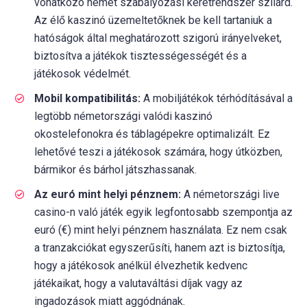
vonatkozó német szabályozási keretrendszer szilárd.
Az élő kaszinó üzemeltetőknek be kell tartaniuk a
hatóságok által meghatározott szigorú irányelveket,
biztosítva a játékok tisztességességét és a
játékosok védelmét.
Mobil kompatibilitás:
A mobiljátékok térhódításával a
legtöbb németországi valódi kaszinó
okostelefonokra és táblagépekre optimalizált. Ez
lehetővé teszi a játékosok számára, hogy útközben,
bármikor és bárhol játszhassanak.
Az euró mint helyi pénznem:
A németországi live
casino-n való játék egyik legfontosabb szempontja az
euró (€) mint helyi pénznem használata. Ez nem csak
a tranzakciókat egyszerűsíti, hanem azt is biztosítja,
hogy a játékosok anélkül élvezhetik kedvenc
játékaikat, hogy a valutaváltási díjak vagy az
ingadozások miatt aggódnának.