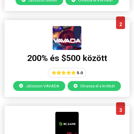
2
200% és $500 között
5.0
Játsszon VAVADA
Olvassa el a kritikát
3