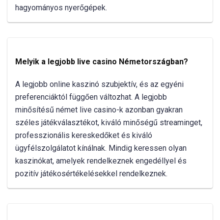
hagyományos nyerőgépek.
Melyik a legjobb live casino Németországban?
A legjobb online kaszinó szubjektív, és az egyéni
preferenciáktól függően változhat. A legjobb
minősítésű német live casino-k azonban gyakran
széles játékválasztékot, kiváló minőségű streaminget,
professzionális kereskedőket és kiváló
ügyfélszolgálatot kínálnak. Mindig keressen olyan
kaszinókat, amelyek rendelkeznek engedéllyel és
pozitív játékosértékelésekkel rendelkeznek.