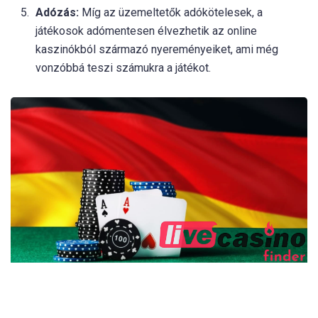
Adózás:
Míg az üzemeltetők adókötelesek, a
játékosok adómentesen élvezhetik az online
kaszinókból származó nyereményeiket, ami még
vonzóbbá teszi számukra a játékot.