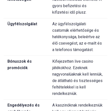
gyors befizetési és
kifizetési idő plusz.
Ügyfélszolgálat
Az ügyfélszolgálati
csatornák elérhetősége és
hatékonysága, beleértve az
élő csevegést, az e-mailt és
a telefonos támogatást.
Bónuszok és
Kifejezetten live casino
promóciók
játékokhoz. Ezeknek
nagyvonalúaknak kell lenniük,
de átlátható és tisztességes
feltételekkel is kell
rendelkezniük.
Engedélyezés és
A kaszinóknak rendelkezniük