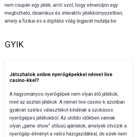
nem csupán egy játék; arról szól, hogy elmerüljön egy
megbízható, dinamikus és interaktív játékkörnyezetben,
amely a fizikai és a digitális világ legjavát mutatja be.
GYIK
Játszhatok online nyerőgépekkel német live
casino-kkel?
A hagyományos nyerőgépek nem olyan élő játékok,
mint az asztali játékok. A német live casino-k azonban
gyakran széles választékot kínálnak a szokásos
nyerőgépes játékokból. Az utóbbi időkben vannak
olyan „game show” stílusú ajánlatok, amelyek ötvözik a
nyerőgép-élményt a valós házigazdákkal, de ezek nem