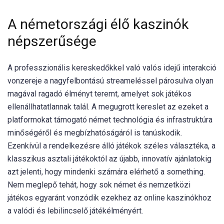
A németországi élő kaszinók
népszerűsége
A professzionális kereskedőkkel való valós idejű interakció
vonzereje a nagyfelbontású streameléssel párosulva olyan
magával ragadó élményt teremt, amelyet sok játékos
ellenállhatatlannak talál. A megugrott kereslet az ezeket a
platformokat támogató német technológia és infrastruktúra
minőségéről és megbízhatóságáról is tanúskodik.
Ezenkívül a rendelkezésre álló játékok széles választéka, a
klasszikus asztali játékoktól az újabb, innovatív ajánlatokig
azt jelenti, hogy mindenki számára elérhető a something.
Nem meglepő tehát, hogy sok német és nemzetközi
játékos egyaránt vonzódik ezekhez az online kaszinókhoz
a valódi és lebilincselő játékélményért.