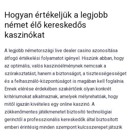
Hogyan értékeljük a legjobb
német élő kereskedős
kaszinókat
A legjobb németországi live dealer casino azonosítása
átfogó értékelési folyamatot igényel. Hiszünk abban, hogy
az optimális, valós kaszinóélménynek nemcsak a
szórakoztatást, hanem a biztonságot, a tisztességességet
és a felhasználó-központúságot is magában kell foglalnia.
Ennek elérése érdekében szakértőink olyan konkrét
kritériumokat alkalmaznak, amelyek mélyrehatóak, hogy
mitől igazán kivételes egy online kaszinó. A
zökkenőmentes játékmenetet biztosító technológiai
gerinctől a professzionális kereskedők által biztosított
emberi érintésig minden szempont kulcsszerepet játszik