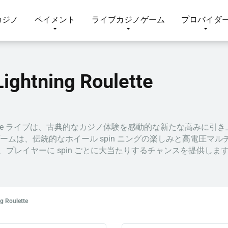
カジノ
ペイメント
ライブカジノゲーム
プロバイダ
ightning Roulette
ng Roulette ライブは、古典的なカジノ体験を感動的な新たな高みに引
ームは、伝統的なホイール spin ニングの楽しみと高電圧マル
プレイヤーに spin ごとに大当たりするチャンスを提供しま
g Roulette