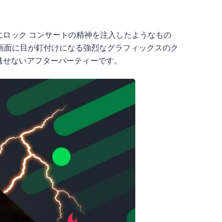
れて、それにロック コンサートの精神を注入したようなもの
ーと画面に目が釘付けになる強烈なグラフィックスのク
 は見逃せないアフターパーティーです。