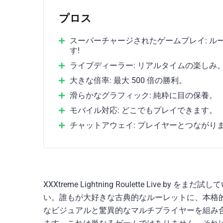
プロス
スーパーチャージされたゲームプレイ: ル
す!
ライブディーラー: リアルタイムの楽しみ
大きな倍率: 最大 500 倍の勝利。
滑らかなグラフィック: 純粋に目の保養。
モバイル対応: どこでもプレイできます。
チャットアウェイ: プレイヤーとつながり
XXXtreme Lightning Roulette Live by をま
い。誰もが大好きな古典的なルーレットに、本格的なエナ
なビジュアルと驚異的なマルチプライヤーを組み合わ