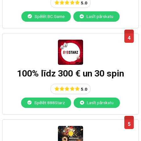
5.0
Spēlēt BC.Game
Lasīt pārskatu
4
100% līdz 300 € un 30 spin
5.0
Spēlēt 888Starz
Lasīt pārskatu
5