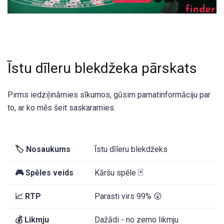
Īstu dīleru blekdžeka pārskats
Pirms iedziļināmies sīkumos, gūsim pamatinformāciju par
to, ar ko mēs šeit saskaramies.
🏷️ Nosaukums
Īstu dīleru blekdžeks
🎮 Spēles veids
Kāršu spēle 🃏
📈 RTP
Parasti virs 99% 😲
💰 Likmju
Dažādi - no zemo likmju