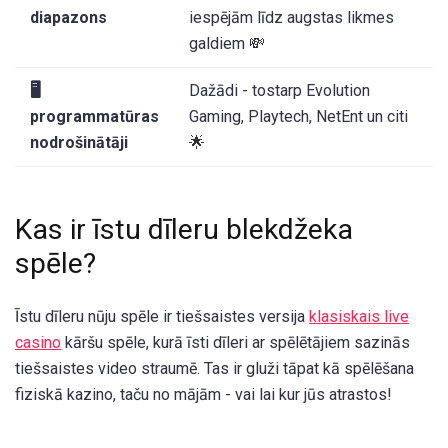
diapazons
iespējām līdz augstas likmes
galdiem 💸
🖥️
Dažādi - tostarp Evolution
programmatūras
Gaming, Playtech, NetEnt un citi
nodrošinātāji
🌟
Kas ir īstu dīleru blekdžeka
spēle?
Īstu dīleru nūju spēle ir tiešsaistes versija
klasiskais live
casino
kāršu spēle, kurā īsti dīleri ar spēlētājiem sazinās
tiešsaistes video straumē. Tas ir gluži tāpat kā spēlēšana
fiziskā kazino, taču no mājām - vai lai kur jūs atrastos!