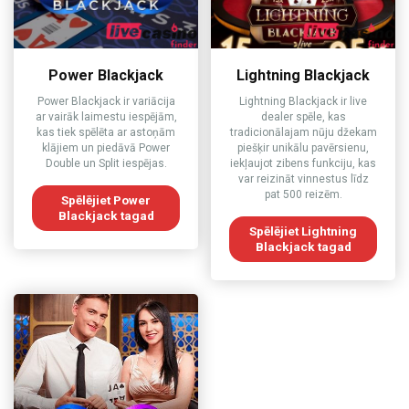
Power Blackjack
Lightning Blackjack
Power Blackjack ir variācija
Lightning Blackjack ir live
ar vairāk laimestu iespējām,
dealer spēle, kas
kas tiek spēlēta ar astoņām
tradicionālajam nūju džekam
klājiem un piedāvā Power
piešķir unikālu pavērsienu,
Double un Split iespējas.
iekļaujot zibens funkciju, kas
var reizināt vinnestus līdz
pat 500 reizēm.
Spēlējiet Power
Blackjack tagad
Spēlējiet Lightning
Blackjack tagad