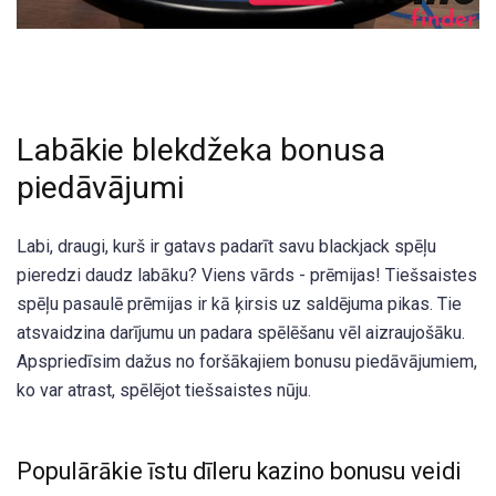
Labākie blekdžeka bonusa
piedāvājumi
Labi, draugi, kurš ir gatavs padarīt savu blackjack spēļu
pieredzi daudz labāku? Viens vārds - prēmijas! Tiešsaistes
spēļu pasaulē prēmijas ir kā ķirsis uz saldējuma pikas. Tie
atsvaidzina darījumu un padara spēlēšanu vēl aizraujošāku.
Apspriedīsim dažus no foršākajiem bonusu piedāvājumiem,
ko var atrast, spēlējot tiešsaistes nūju.
Populārākie īstu dīleru kazino bonusu veidi