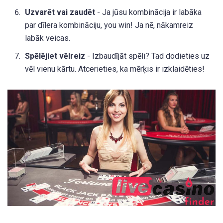
Uzvarēt vai zaudēt
- Ja jūsu kombinācija ir labāka
par dīlera kombināciju, you win! Ja nē, nākamreiz
labāk veicas.
Spēlējiet vēlreiz
- Izbaudījāt spēli? Tad dodieties uz
vēl vienu kārtu. Atcerieties, ka mērķis ir izklaidēties!