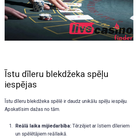
Īstu dīleru blekdžeka spēļu
iespējas
Īstu dīleru blekdžeka spēlē ir daudz unikālu spēļu iespēju.
Apskatīsim dažas no tām.
Reālā laika mijiedarbība:
Tērzējiet ar īstiem dīleriem
un spēlētājiem reāllaikā.