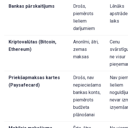
Bankas pārskaitījums
Drošs,
Lēnāks
piemērots
apstrāde
lieliem
laiks
darījumiem
Kriptovalūtas (Bitcoin,
Anonīmi, ātri,
Cenu
Ethereum)
zemas
svārstīg
maksas
ne visur
pieņem
Priekšapmaksas kartes
Drošs, nav
Nav piem
(Paysafecard)
nepieciešams
lieliem
bankas konts,
noguldīj
piemērots
nevar iz
budžeta
izņemšan
plānošanai