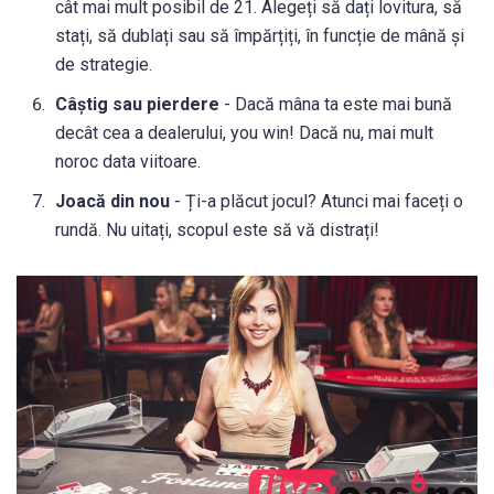
cât mai mult posibil de 21. Alegeți să dați lovitura, să
stați, să dublați sau să împărțiți, în funcție de mână și
de strategie.
Câștig sau pierdere
- Dacă mâna ta este mai bună
decât cea a dealerului, you win! Dacă nu, mai mult
noroc data viitoare.
Joacă din nou
- Ți-a plăcut jocul? Atunci mai faceți o
rundă. Nu uitați, scopul este să vă distrați!