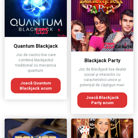
Quantum Blackjack
Joc de cazino live care
Blackjack Party
combină blackjackul
tradițional cu mecanica
Joc de Blackjack live dealer
quantum.
social și interactiv cu
caracteristici unice și
Joacă Quantum
potențial de câștiguri mari.
Blackjack acum
Joacă Blackjack
Party acum