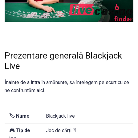
Prezentare generală Blackjack
Live
Înainte de a intra în amănunte, să înțelegem pe scurt cu ce
ne confruntăm aici.
🏷️ Nume
Blackjack live
🎮 Tip de
Joc de cărți 🃏