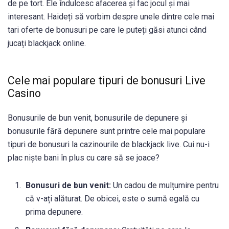
de pe tort. Ele îndulcesc afacerea și fac jocul și mai
interesant. Haideți să vorbim despre unele dintre cele mai
tari oferte de bonusuri pe care le puteți găsi atunci când
jucați blackjack online.
Cele mai populare tipuri de bonusuri Live
Casino
Bonusurile de bun venit, bonusurile de depunere și
bonusurile fără depunere sunt printre cele mai populare
tipuri de bonusuri la cazinourile de blackjack live. Cui nu-i
plac niște bani în plus cu care să se joace?
Bonusuri de bun venit:
Un cadou de mulțumire pentru
că v-ați alăturat. De obicei, este o sumă egală cu
prima depunere.