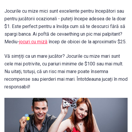
Jocurile cu mize mici sunt excelente pentru începători sau
pentru jucătorii ocazionali - puteți începe adesea de la doar
$1. Este perfect pentru a învăța cum să te descurci fără să
spargi banca. Ai poftă de cevaething un pic mai palpitant?
Mediu-
jocuri cu miză
încep de obicei de la aproximativ $25.
Vă simțiți ca un mare jucător? Jocurile cu mize mari sunt
cele mai potrivite, cu pariuri minime de $100 sau mai mult.
Nu uitați, totuși, că un risc mai mare poate însemna
recompense sau pierderi mai mari. Întotdeauna jucați în mod
responsabil!