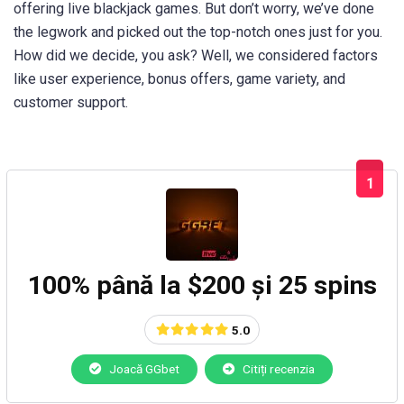
offering live blackjack games. But don’t worry, we’ve done
the legwork and picked out the top-notch ones just for you.
How did we decide, you ask? Well, we considered factors
like user experience, bonus offers, game variety, and
customer support.
1
100% până la $200 și 25 spins
5.0
Joacă GGbet
Citiți recenzia