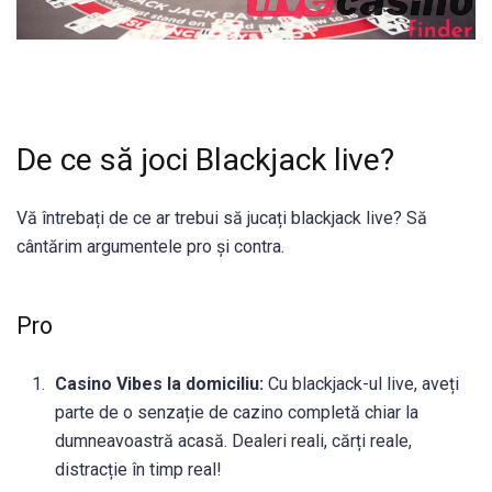
De ce să joci Blackjack live?
Vă întrebați de ce ar trebui să jucați blackjack live? Să
cântărim argumentele pro și contra.
Pro
Casino Vibes la domiciliu:
Cu blackjack-ul live, aveți
parte de o senzație de cazino completă chiar la
dumneavoastră acasă. Dealeri reali, cărți reale,
distracție în timp real!