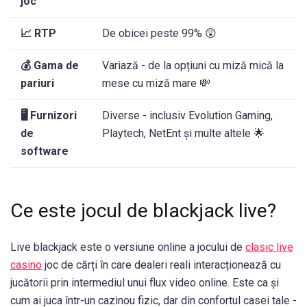
joc
📈 RTP
De obicei peste 99% 😲
💰 Gama de
Variază - de la opțiuni cu miză mică la
pariuri
mese cu miză mare 💸
🖥️ Furnizori
Diverse - inclusiv Evolution Gaming,
de
Playtech, NetEnt și multe altele 🌟
software
Ce este jocul de blackjack live?
Live blackjack este o versiune online a jocului de
clasic live
casino
joc de cărți în care dealeri reali interacționează cu
jucătorii prin intermediul unui flux video online. Este ca și
cum ai juca într-un cazinou fizic, dar din confortul casei tale -