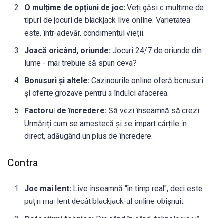
O mulțime de opțiuni de joc:
Veți găsi o mulțime de
tipuri de jocuri de blackjack live online. Varietatea
este, într-adevăr, condimentul vieții.
Joacă oricând, oriunde:
Jocuri 24/7 de oriunde din
lume - mai trebuie să spun ceva?
Bonusuri și altele:
Cazinourile online oferă bonusuri
și oferte grozave pentru a îndulci afacerea.
Factorul de încredere:
Să vezi înseamnă să crezi.
Urmăriți cum se amestecă și se împart cărțile în
direct, adăugând un plus de încredere.
Contra
Joc mai lent:
Live înseamnă "în timp real", deci este
puțin mai lent decât blackjack-ul online obișnuit.