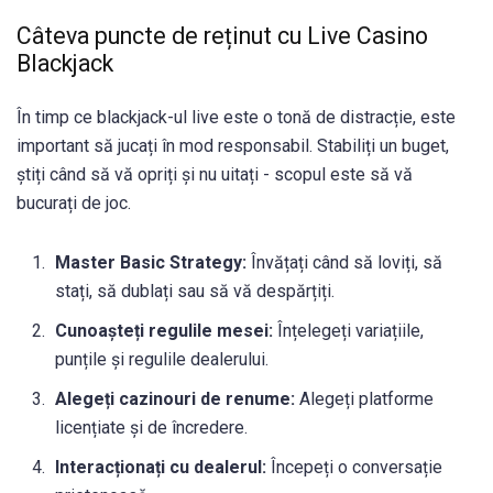
Câteva puncte de reținut cu Live Casino
Blackjack
În timp ce blackjack-ul live este o tonă de distracție, este
important să jucați în mod responsabil. Stabiliți un buget,
știți când să vă opriți și nu uitați - scopul este să vă
bucurați de joc.
Master Basic Strategy:
Învățați când să loviți, să
stați, să dublați sau să vă despărțiți.
Cunoașteți regulile mesei:
Înțelegeți variațiile,
punțile și regulile dealerului.
Alegeți cazinouri de renume:
Alegeți platforme
licențiate și de încredere.
Interacționați cu dealerul:
Începeți o conversație