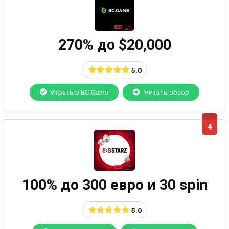
270% до $20,000
5.0
Играть в BC.Game
Читать обзор
4
100% до 300 евро и 30 spin
5.0