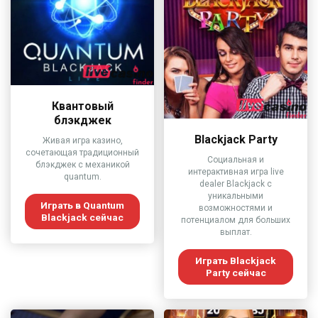
Квантовый
блэкджек
Blackjack Party
Живая игра казино,
сочетающая традиционный
Социальная и
блэкджек с механикой
интерактивная игра live
quantum.
dealer Blackjack с
уникальными
Играть в Quantum
возможностями и
Blackjack сейчас
потенциалом для больших
выплат.
Играть Blackjack
Party сейчас