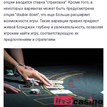
опции вводится ставка "страховка". Кроме того, в
некоторых вариантах может быть предусмотрена
опция "double down", что еще больше расширяет
возможности игры. Такие вариации правил придают
живой блэкджек глубину и увлекательность, позволяя
игрокам найти игру, соответствующую их
предпочтениям и стратегиям.