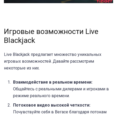
Игровые возможности Live
Blackjack
Live Blackjack предлагает множество уникальных
игровых возможностей. Давайте рассмотрим
некоторые из них.
Взаимодействие в реальном времени:
Общайтесь с реальными дилерами и игроками в
режиме реального времени.
Потоковое видео высокой четкости:
Почувствуйте себя в Вегасе благодаря потокам