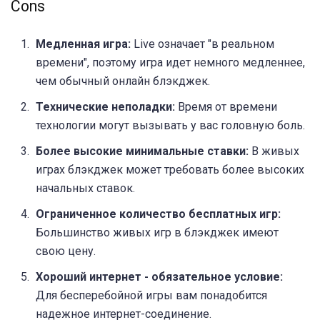
Cons
Медленная игра:
Live означает "в реальном
времени", поэтому игра идет немного медленнее,
чем обычный онлайн блэкджек.
Технические неполадки:
Время от времени
технологии могут вызывать у вас головную боль.
Более высокие минимальные ставки:
В живых
играх блэкджек может требовать более высоких
начальных ставок.
Ограниченное количество бесплатных игр:
Большинство живых игр в блэкджек имеют
свою цену.
Хороший интернет - обязательное условие:
Для бесперебойной игры вам понадобится
надежное интернет-соединение.