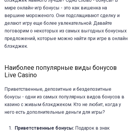
блэкджек намного лучше? Одно слово - бонусы! В
мире онлайн-игр бонусы - это как вишенка на
вершине мороженого. Они подслащивают сделку и
делают игру еще более увлекательной. Давайте
поговорим о некоторых из самых выгодных бонусных
предложений, которые можно найти при игре в онлайн
блэкджек.
Наиболее популярные виды бонусов
Live Casino
Приветственные, депозитные и бездепозитные
бонусы - одни из самых популярных видов бонусов в
казино с живым блэкджеком. Кто не любит, когда у
него есть дополнительные деньги для игры?
Приветственные бонусы:
Подарок в знак