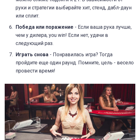
руки и стратегии выбирайте хит, стенд, дабл-даун
или сплит.
Победа или поражение
- Если ваша рука лучше,
чем у дилера, you win! Если нет, удачи в
следующий раз.
Играть снова
- Понравилась игра? Тогда
пройдите еще один раунд. Помните, цель - весело
провести время!