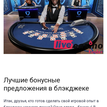
Лучшие бонусные
предложения в блэкджеке
Итак, друзья, кто готов сделать свой игровой опыт в