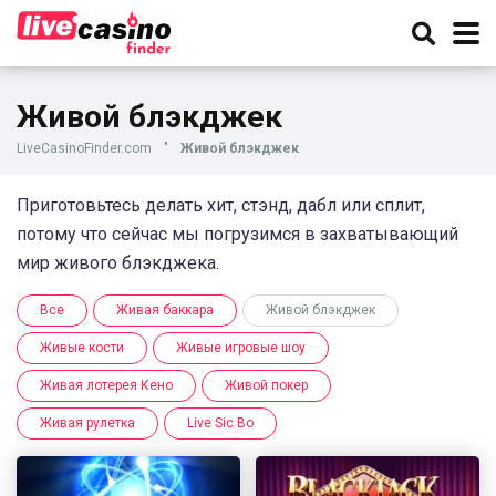
Живой блэкджек
LiveCasinoFinder.com
"
Живой блэкджек
Приготовьтесь делать хит, стэнд, дабл или сплит,
потому что сейчас мы погрузимся в захватывающий
мир живого блэкджека.
Все
Живая баккара
Живой блэкджек
Живые кости
Живые игровые шоу
Живая лотерея Кено
Живой покер
Живая рулетка
Live Sic Bo