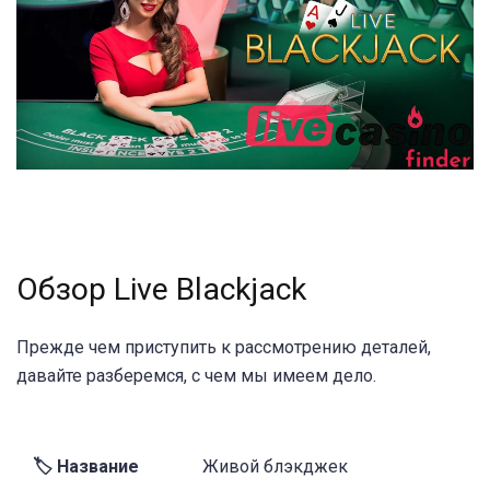
Обзор Live Blackjack
Прежде чем приступить к рассмотрению деталей,
давайте разберемся, с чем мы имеем дело.
🏷️ Название
Живой блэкджек