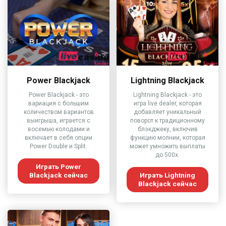
Power Blackjack
Lightning Blackjack
Power Blackjack - это
Lightning Blackjack - это
вариация с большим
игра live dealer, которая
количеством вариантов
добавляет уникальный
выигрыша, играется с
поворот к традиционному
восемью колодами и
блэкджеку, включив
включает в себя опции
функцию молнии, которая
Power Double и Split.
может умножить выплаты
до 500x.
Играть Power
Blackjack сейчас
Играть Lightning
Blackjack сейчас