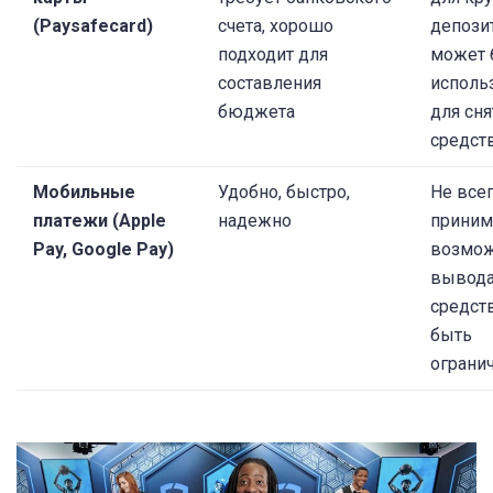
(Paysafecard)
счета, хорошо
депозит
подходит для
может 
составления
исполь
бюджета
для сня
средст
Мобильные
Удобно, быстро,
Не все
платежи (Apple
надежно
приним
Pay, Google Pay)
возмож
вывод
средст
быть
ограни