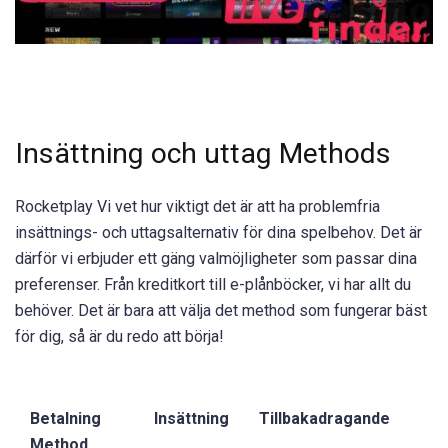
Insättning och uttag Methods
Rocketplay Vi vet hur viktigt det är att ha problemfria
insättnings- och uttagsalternativ för dina spelbehov. Det är
därför vi erbjuder ett gäng valmöjligheter som passar dina
preferenser. Från kreditkort till e-plånböcker, vi har allt du
behöver. Det är bara att välja det method som fungerar bäst
för dig, så är du redo att börja!
Betalning
Insättning
Tillbakadragande
Method