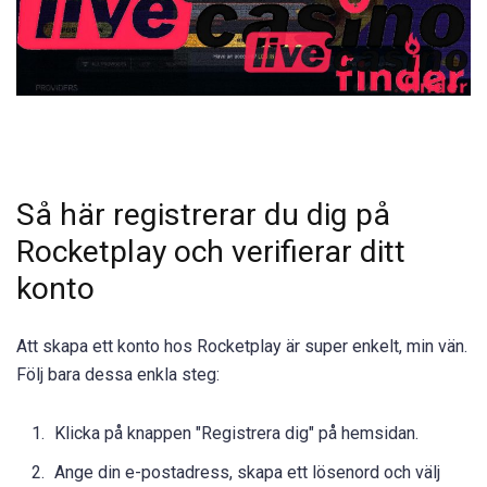
Så här registrerar du dig på
Rocketplay och verifierar ditt
konto
Att skapa ett konto hos Rocketplay är super enkelt, min vän.
Följ bara dessa enkla steg:
Klicka på knappen "Registrera dig" på hemsidan.
Ange din e-postadress, skapa ett lösenord och välj