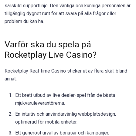
särskild supportlinje. Den vänliga och kunniga personalen är
tillgänglig dygnet runt för att svara på alla frågor eller
problem du kan ha.
Varför ska du spela på
Rocketplay Live Casino?
Rocketplay Real-time Casino sticker ut av flera skäl, bland
annat:
Ett brett utbud av live dealer-spel från de bästa
mjukvaruleverantörerna.
En intuitiv och användarvänlig webbplatsdesign,
optimerad för mobila enheter.
Ett generöst urval av bonusar och kampanjer.