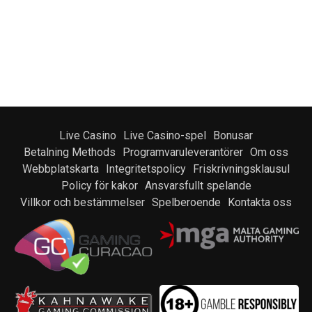
Live Casino
Live Casino-spel
Bonusar
Betalning Methods
Programvaruleverantörer
Om oss
Webbplatskarta
Integritetspolicy
Friskrivningsklausul
Policy för kakor
Ansvarsfullt spelande
Villkor och bestämmelser
Spelberoende
Kontakta oss