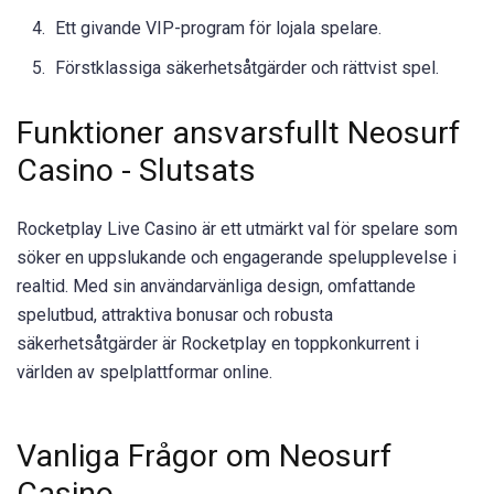
Ett givande VIP-program för lojala spelare.
Förstklassiga säkerhetsåtgärder och rättvist spel.
Funktioner ansvarsfullt Neosurf
Casino - Slutsats
Rocketplay Live Casino är ett utmärkt val för spelare som
söker en uppslukande och engagerande spelupplevelse i
realtid. Med sin användarvänliga design, omfattande
spelutbud, attraktiva bonusar och robusta
säkerhetsåtgärder är Rocketplay en toppkonkurrent i
världen av spelplattformar online.
Vanliga Frågor om Neosurf
Casino