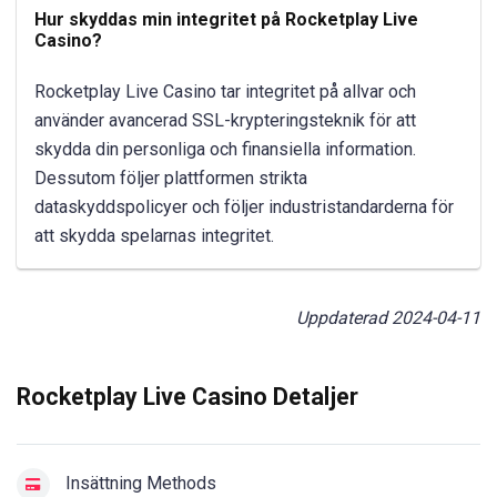
Hur skyddas min integritet på Rocketplay Live
Casino?
Rocketplay Live Casino tar integritet på allvar och
använder avancerad SSL-krypteringsteknik för att
skydda din personliga och finansiella information.
Dessutom följer plattformen strikta
dataskyddspolicyer och följer industristandarderna för
att skydda spelarnas integritet.
Uppdaterad 2024-04-11
Rocketplay Live Casino Detaljer
Insättning Methods