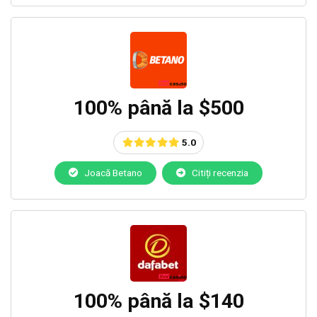
100% până la $500
5.0
Joacă Betano
Citiți recenzia
100% până la $140