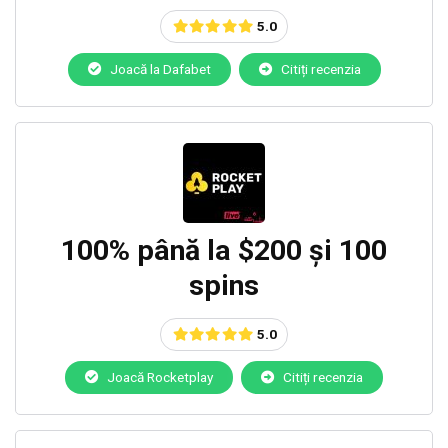
5.0
Joacă la Dafabet
Citiți recenzia
100% până la $200 și 100
spins
5.0
Joacă Rocketplay
Citiți recenzia