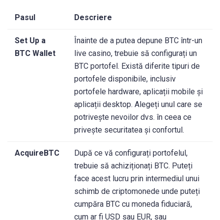
Pasul
Descriere
Set Up a
Înainte de a putea depune
BTC
într-un
BTC Wallet
live casino, trebuie să configurați un
BTC
portofel. Există diferite tipuri de
portofele disponibile, inclusiv
portofele hardware, aplicații mobile și
aplicații desktop. Alegeți unul care se
potrivește nevoilor dvs. în ceea ce
privește securitatea și confortul.
AcquireBTC
După ce vă configurați portofelul,
trebuie să achiziționați
BTC
. Puteți
face acest lucru prin intermediul unui
schimb de criptomonede unde puteți
cumpăra
BTC
cu moneda fiduciară,
cum ar fi USD sau EUR, sau