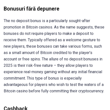
Bonusuri fără depunere
The no deposit bonus is a particularly sought-after
promotion in Bitcoin casinos. As the name suggests, these
bonuses do not require players to make a deposit to
receive them. Typically offered as a welcome gesture to
new players, these bonuses can take various forms, such
as a small amount of Bitcoin credited to the player’s
account or free spins. The allure of no deposit bonuses in
2025 is their risk-free nature – they allow players to
experience real-money gaming without any initial financial
commitment. This type of bonus is especially
advantageous for players who wish to test the waters of a
Bitcoin casino before fully committing their cryptocurrency.
Cashback