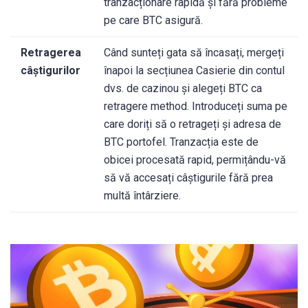
tranzacționare rapidă și fără probleme
pe care
BTC
asigură.
Retragerea
Când sunteți gata să încasați, mergeți
câștigurilor
înapoi la secțiunea Casierie din contul
dvs. de cazinou și alegeți
BTC
ca
retragere method. Introduceți suma pe
care doriți să o retrageți și adresa de
BTC
portofel. Tranzacția este de
obicei procesată rapid, permițându-vă
să vă accesați câștigurile fără prea
multă întârziere.