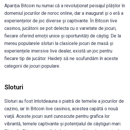
Apariția Bitcoin nu numai că a revoluționat peisajul plăților în
domeniul jocurilor de noroc online, dar a inaugurat și o eră a
experiențelor de joc diverse și captivante. În Bitcoin live
casinos, jucătorii se pot delecta cu o varietate de jocuri,
fiecare oferind emoții unice și oportunități de câștig. De la
mereu popularele sloturi la clasicele jocuri de masă și
experiențele imersive live dealer, există un joc pentru
fiecare tip de jucător. Haideți să ne scufundăm în aceste
categorii de jocuri populare.
Sloturi
Sloturi au fost întotdeauna o piatră de temelie a jocurilor de
cazino, iar în Bitcoin live casinos, acestea capătă o nouă
viață. Aceste jocuri sunt cunoscute pentru grafica lor
vibrantă, temele captivante și potențialul de câștiguri mari.