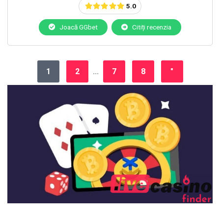
5.0
Joacă GGbet
Citiți recenzia
1
2
...
7
8
"