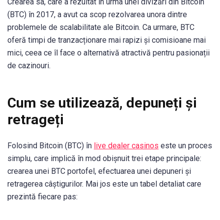
Crearea sa, care a rezultat în urma unei divizări din Bitcoin
(BTC) în 2017, a avut ca scop rezolvarea unora dintre
problemele de scalabilitate ale Bitcoin. Ca urmare, BTC
oferă timpi de tranzacționare mai rapizi și comisioane mai
mici, ceea ce îl face o alternativă atractivă pentru pasionații
de cazinouri.
Cum se utilizează, depuneți și
retrageți
Folosind Bitcoin (
BTC
) în
live dealer casinos
este un proces
simplu, care implică în mod obișnuit trei etape principale:
crearea unei
BTC
portofel, efectuarea unei depuneri și
retragerea câștigurilor. Mai jos este un tabel detaliat care
prezintă fiecare pas: