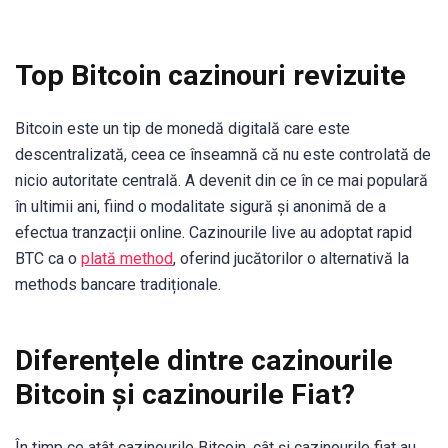
Top Bitcoin cazinouri revizuite
Bitcoin este un tip de monedă digitală care este
descentralizată, ceea ce înseamnă că nu este controlată de
nicio autoritate centrală. A devenit din ce în ce mai populară
în ultimii ani, fiind o modalitate sigură și anonimă de a
efectua tranzacții online. Cazinourile live au adoptat rapid
BTC ca o
plată method
, oferind jucătorilor o alternativă la
methods bancare tradiționale.
Diferențele dintre cazinourile
Bitcoin și cazinourile Fiat?
În timp ce atât cazinourile Bitcoin, cât și cazinourile fiat au