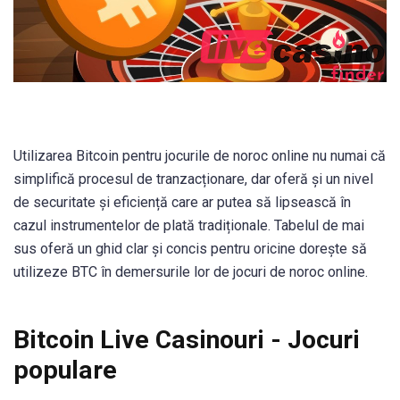
Utilizarea
Bitcoin
pentru jocurile de noroc online nu numai că
simplifică procesul de tranzacționare, dar oferă și un nivel
de securitate și eficiență care ar putea să lipsească în
cazul instrumentelor de plată tradiționale. Tabelul de mai
sus oferă un ghid clar și concis pentru oricine dorește să
utilizeze
BTC
în demersurile lor de jocuri de noroc online.
Bitcoin Live Casinouri - Jocuri
populare