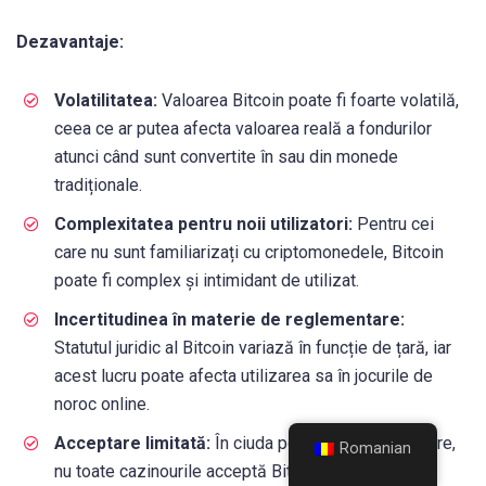
Dezavantaje:
Volatilitatea:
Valoarea Bitcoin poate fi foarte volatilă,
ceea ce ar putea afecta valoarea reală a fondurilor
atunci când sunt convertite în sau din monede
tradiționale.
Complexitatea pentru noii utilizatori:
Pentru cei
care nu sunt familiarizați cu criptomonedele, Bitcoin
poate fi complex și intimidant de utilizat.
Incertitudinea în materie de reglementare:
Statutul juridic al Bitcoin variază în funcție de țară, iar
acest lucru poate afecta utilizarea sa în jocurile de
noroc online.
Acceptare limitată:
În ciuda popularității în creștere,
Romanian
nu toate cazinourile acceptă Bitcoin, ceea ce