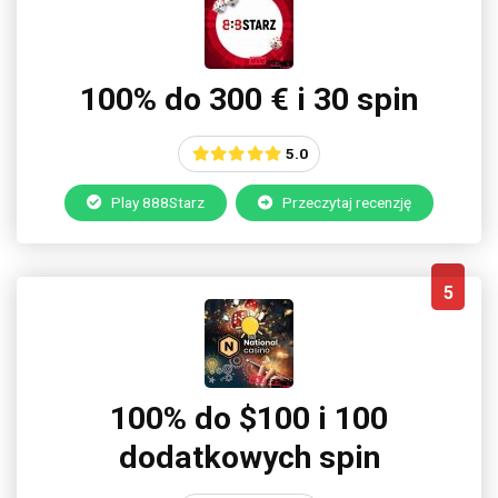
100% do 300 € i 30 spin
5.0
Play 888Starz
Przeczytaj recenzję
5
100% do $100 i 100
dodatkowych spin