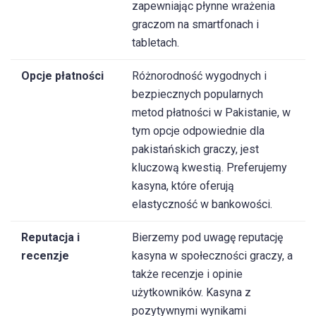
zapewniając płynne wrażenia
graczom na smartfonach i
tabletach.
Opcje płatności
Różnorodność wygodnych i
bezpiecznych popularnych
metod płatności w Pakistanie, w
tym opcje odpowiednie dla
pakistańskich graczy, jest
kluczową kwestią. Preferujemy
kasyna, które oferują
elastyczność w bankowości.
Reputacja i
Bierzemy pod uwagę reputację
recenzje
kasyna w społeczności graczy, a
także recenzje i opinie
użytkowników. Kasyna z
pozytywnymi wynikami