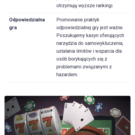
otrzymują wyższe rankingi.
Odpowiedzialna
Promowanie praktyk
gra
odpowiedzialnej gry jest ważne.
Poszukujemy kasyn oferujących
narzędzia do samowykluczenia,
ustalania limitów i wsparcia dla
osób borykających się z
problemami związanymi z
hazardem.