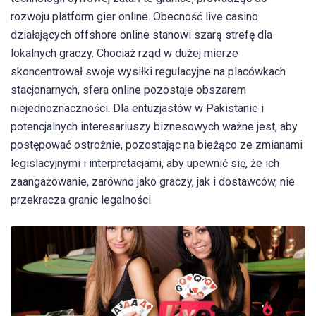
rozwoju platform gier online. Obecność live casino
działających offshore online stanowi szarą strefę dla
lokalnych graczy. Chociaż rząd w dużej mierze
skoncentrował swoje wysiłki regulacyjne na placówkach
stacjonarnych, sfera online pozostaje obszarem
niejednoznaczności. Dla entuzjastów w Pakistanie i
potencjalnych interesariuszy biznesowych ważne jest, aby
postępować ostrożnie, pozostając na bieżąco ze zmianami
legislacyjnymi i interpretacjami, aby upewnić się, że ich
zaangażowanie, zarówno jako graczy, jak i dostawców, nie
przekracza granic legalności.