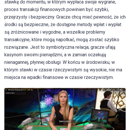
stawkę do momentu, w którym wypłaca swoje wygrane,
proces transakcji finansowych powinien być szybki,
przejrzysty i bezpieczny. Gracze chcą mieć pewność, że ich
środki są bezpieczne, że dostępne metody wpłat i wypłat
są zróżnicowane i wygodne, a wszelkie problemy
transakcyjne, które mogą napotkać, mogą zostać szybko
rozwiązane. Jest to symbiotyczna relacja; gracze ufają
kasynom swoimi pieniędzmi, a w zamian oczekują
nienagannej, płynnej obsługi. W końcu w środowisku, w
którym stawki w czasie rzeczywistym są wysokie, nie ma
miejsca na wpadki finansowe w czasie rzeczywistym.