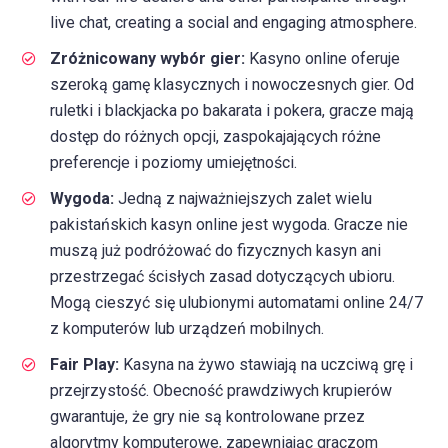
live chat, creating a social and engaging atmosphere.
Zróżnicowany wybór gier:
Kasyno online oferuje
szeroką gamę klasycznych i nowoczesnych gier. Od
ruletki i blackjacka po bakarata i pokera, gracze mają
dostęp do różnych opcji, zaspokajających różne
preferencje i poziomy umiejętności.
Wygoda:
Jedną z najważniejszych zalet wielu
pakistańskich kasyn online jest wygoda. Gracze nie
muszą już podróżować do fizycznych kasyn ani
przestrzegać ścisłych zasad dotyczących ubioru.
Mogą cieszyć się ulubionymi automatami online 24/7
z komputerów lub urządzeń mobilnych.
Fair Play:
Kasyna na żywo stawiają na uczciwą grę i
przejrzystość. Obecność prawdziwych krupierów
gwarantuje, że gry nie są kontrolowane przez
algorytmy komputerowe, zapewniając graczom