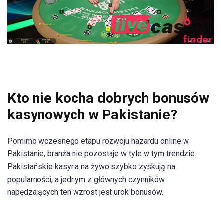
Kto nie kocha dobrych bonusów
kasynowych w Pakistanie?
Pomimo wczesnego etapu rozwoju hazardu online w
Pakistanie, branża nie pozostaje w tyle w tym trendzie.
Pakistańskie kasyna na żywo szybko zyskują na
popularności, a jednym z głównych czynników
napędzających ten wzrost jest urok bonusów.