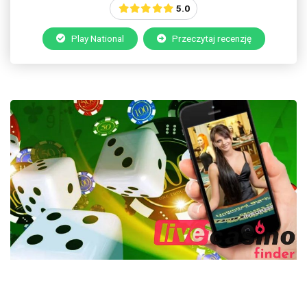
5.0
Play National
Przeczytaj recenzję