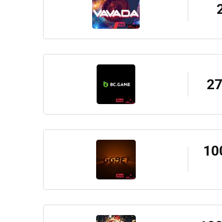
27
10