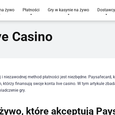
na żywo
Płatności
Gry w kasynie na żywo
Dostawc
ve Casino
j i niezawodnej method płatności jest niezbędne. Paysafecard, k
h, którzy finansują swoje konta live casino. W tym artykule z
wiadczenie gry.
żywo, które akceptują Pay