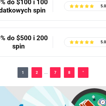
% do $100 i 100
5.
datkowych spin
% do $500 i 200
5.
spin
1
2
...
7
8
"