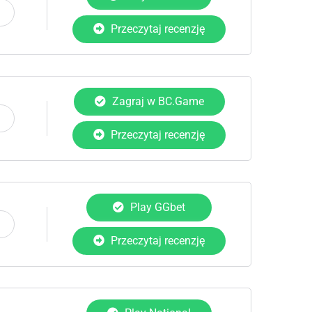
0
Przeczytaj recenzję
Zagraj w BC.Game
0
Przeczytaj recenzję
Play GGbet
0
Przeczytaj recenzję