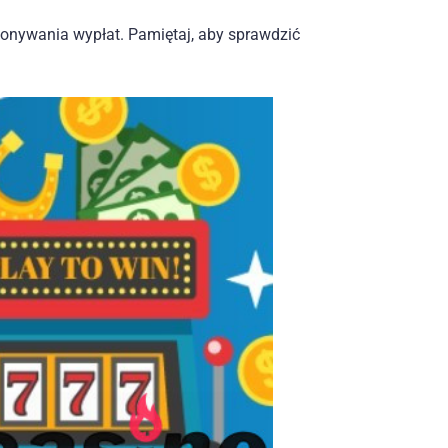
konywania wypłat. Pamiętaj, aby sprawdzić