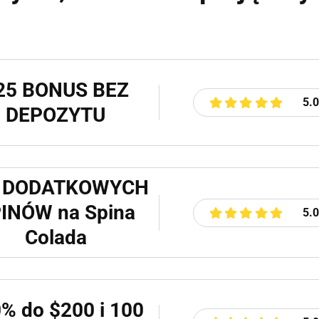
25 BONUS BEZ
5.
DEPOZYTU
 DODATKOWYCH
INÓW na Spina
5.
Colada
% do $200 i 100