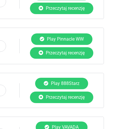
0
Przeczytaj recenzję
Play Pinnacle WW
0
Przeczytaj recenzję
Play 888Starz
0
Przeczytaj recenzję
Play VAVADA