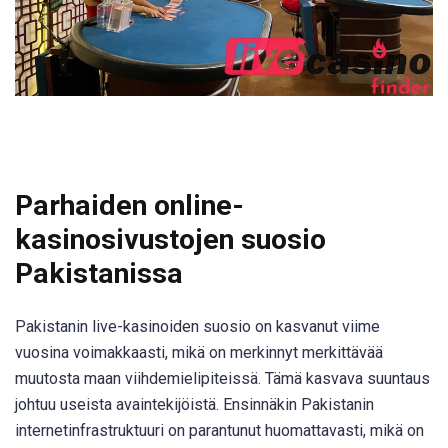
Parhaiden online-
kasinosivustojen suosio
Pakistanissa
Pakistanin live-kasinoiden suosio on kasvanut viime
vuosina voimakkaasti, mikä on merkinnyt merkittävää
muutosta maan viihdemielipiteissä. Tämä kasvava suuntaus
johtuu useista avaintekijöistä. Ensinnäkin Pakistanin
internetinfrastruktuuri on parantunut huomattavasti, mikä on