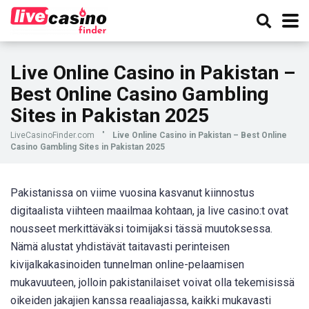
Live Online Casino in Pakistan –
Best Online Casino Gambling
Sites in Pakistan 2025
LiveCasinoFinder.com
"
Live Online Casino in Pakistan – Best Online
Casino Gambling Sites in Pakistan 2025
Pakistanissa on viime vuosina kasvanut kiinnostus
digitaalista viihteen maailmaa kohtaan, ja live casino:t ovat
nousseet merkittäväksi toimijaksi tässä muutoksessa.
Nämä alustat yhdistävät taitavasti perinteisen
kivijalkakasinoiden tunnelman online-pelaamisen
mukavuuteen, jolloin pakistanilaiset voivat olla tekemisissä
oikeiden jakajien kanssa reaaliajassa, kaikki mukavasti