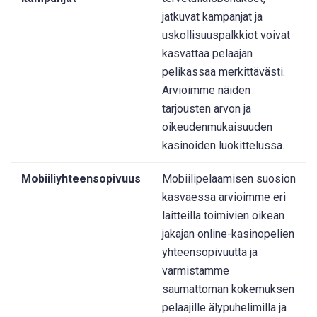
jatkuvat kampanjat ja
uskollisuuspalkkiot voivat
kasvattaa pelaajan
pelikassaa merkittävästi.
Arvioimme näiden
tarjousten arvon ja
oikeudenmukaisuuden
kasinoiden luokittelussa.
Mobiiliyhteensopivuus
Mobiilipelaamisen suosion
kasvaessa arvioimme eri
laitteilla toimivien oikean
jakajan online-kasinopelien
yhteensopivuutta ja
varmistamme
saumattoman kokemuksen
pelaajille älypuhelimilla ja