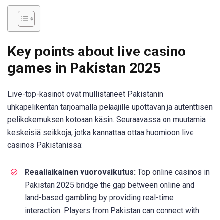
Key points about live casino
games in Pakistan 2025
Live-top-kasinot ovat mullistaneet Pakistanin
uhkapelikentän tarjoamalla pelaajille upottavan ja autenttisen
pelikokemuksen kotoaan käsin. Seuraavassa on muutamia
keskeisiä seikkoja, jotka kannattaa ottaa huomioon live
casinos Pakistanissa:
Reaaliaikainen vuorovaikutus:
Top online casinos in
Pakistan 2025 bridge the gap between online and
land-based gambling by providing real-time
interaction. Players from Pakistan can connect with