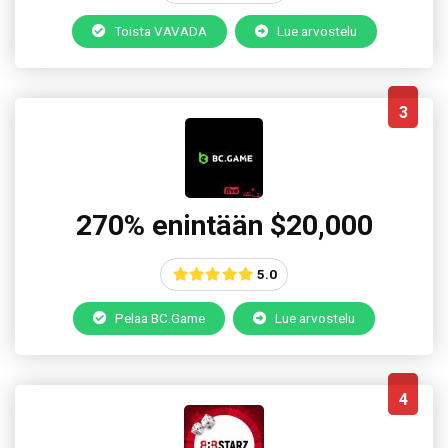
Toista VAVADA
Lue arvostelu
3
270% enintään $20,000
5.0
Pelaa BC.Game
Lue arvostelu
4