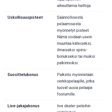
aiheuttamia haittoja.
Uskollisuuspisteet
Säännöllisestä
pelaamisesta
myönnetyt pisteet.
Nämä voidaan usein
muuntaa käteiseksi,
ilmaiseksi spins-
bonukseksi tai muiksi
palkinnoiksi.
Suosittelubonus
Palkinto myönnetään
verkkopelaajille, jotka
tuovat uusia pelaajia
foorumille.
Live-jakajabonus
live dealer-peleihin