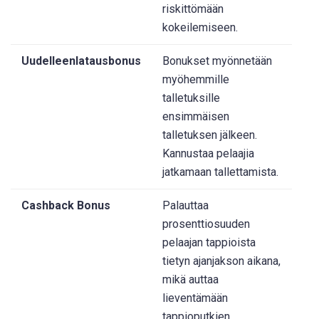
riskittömään
kokeilemiseen.
Uudelleenlatausbonus
Bonukset myönnetään
myöhemmille
talletuksille
ensimmäisen
talletuksen jälkeen.
Kannustaa pelaajia
jatkamaan tallettamista.
Cashback Bonus
Palauttaa
prosenttiosuuden
pelaajan tappioista
tietyn ajanjakson aikana,
mikä auttaa
lieventämään
tappioputkien