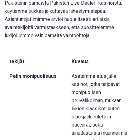
Pakistanin parhaista Pakistan Live Dealer -kasinoista,
käytämme tiukkaa ja kattavaa lähestymistapaa.
Asiantuntijatiimimme arvioi huolellisesti erilaisia
avaintekijöitä varmistaakseen, että suosittelemme
lukijoillemme vain parhaita vaihtoehtoja.
tekijät
Kuvaus
Pelin monipuolisuus
Asetamme etusijalle
kasinot, jotka tarjoavat
monipuolisen
pelivalikoiman, mukaan
lukien klassikot, kuten
blackjack, ruletti ja
baccarat, sekä
ainutlaatuisia muunnelmia