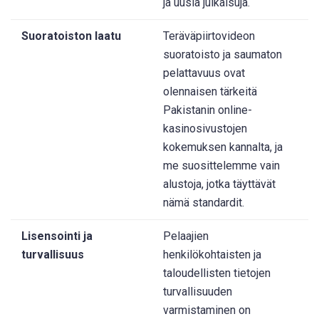
ja uusia julkaisuja.
Suoratoiston laatu
Teräväpiirtovideon
suoratoisto ja saumaton
pelattavuus ovat
olennaisen tärkeitä
Pakistanin online-
kasinosivustojen
kokemuksen kannalta, ja
me suosittelemme vain
alustoja, jotka täyttävät
nämä standardit.
Lisensointi ja
Pelaajien
turvallisuus
henkilökohtaisten ja
taloudellisten tietojen
turvallisuuden
varmistaminen on