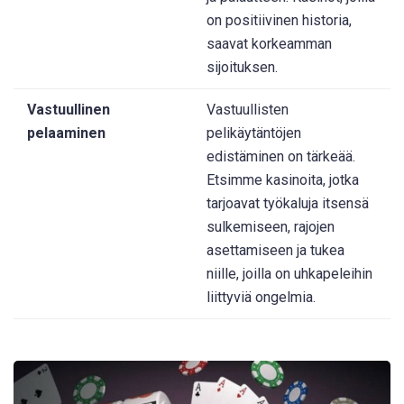
on positiivinen historia,
saavat korkeamman
sijoituksen.
Vastuullinen
Vastuullisten
pelaaminen
pelikäytäntöjen
edistäminen on tärkeää.
Etsimme kasinoita, jotka
tarjoavat työkaluja itsensä
sulkemiseen, rajojen
asettamiseen ja tukea
niille, joilla on uhkapeleihin
liittyviä ongelmia.