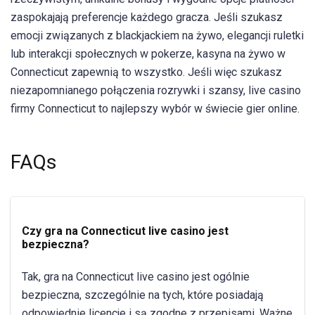
zaspokajają preferencje każdego gracza. Jeśli szukasz
emocji związanych z blackjackiem na żywo, elegancji ruletki
lub interakcji społecznych w pokerze, kasyna na żywo w
Connecticut zapewnią to wszystko. Jeśli więc szukasz
niezapomnianego połączenia rozrywki i szansy, live casino
firmy Connecticut to najlepszy wybór w świecie gier online.
FAQs
Czy gra na Connecticut live casino jest
bezpieczna?
Tak, gra na Connecticut live casino jest ogólnie
bezpieczna, szczególnie na tych, które posiadają
odpowiednie licencje i są zgodne z przepisami. Ważne