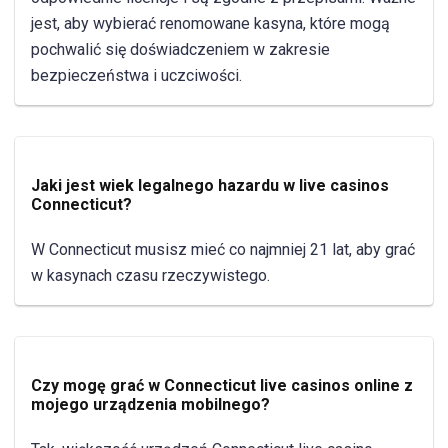
jest, aby wybierać renomowane kasyna, które mogą
pochwalić się doświadczeniem w zakresie
bezpieczeństwa i uczciwości.
Jaki jest wiek legalnego hazardu w live casinos
Connecticut?
W Connecticut musisz mieć co najmniej 21 lat, aby grać
w kasynach czasu rzeczywistego.
Czy mogę grać w Connecticut live casinos online z
mojego urządzenia mobilnego?