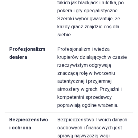
takich jak blackjack i ruletka, po
pokera i gry specjalistyczne.
Szeroki wybór gwarantuje, że
każdy gracz znajdzie coś dla
siebie.
Profesjonalizm
Profesjonalizm i wiedza
dealera
krupierów działających w czasie
rzeczywistym odgrywają
znaczącą rolę w tworzeniu
autentycznej i przyjemnej
atmosfery w grach. Przyjaźni i
kompetentni sprzedawcy
poprawiają ogólne wrażenia.
Bezpieczeństwo
Bezpieczeństwo Twoich danych
i ochrona
osobowych i finansowych jest
sprawą najwyższej wagi.