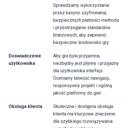
Sprawdzamy wykorzystanie
przez kasyno szyfrowania,
bezpiecznych płatności methods
i przestrzeganie standardów
branżowych, aby zapewnić
bezpieczne środowisko gry.
Doświadczenie
Aby gra była przyjemna,
użytkownika
niezbędny jest płynny i przyjazny
dla użytkownika interfejs.
Oceniamy łatwość nawigacji,
responsywny projekt i ogólną
jakość platformy do gier.
Obsługa klienta
Skuteczna i dostępna obsługa
klienta ma kluczowe znaczenie
dla szybkiego rozwiązywania