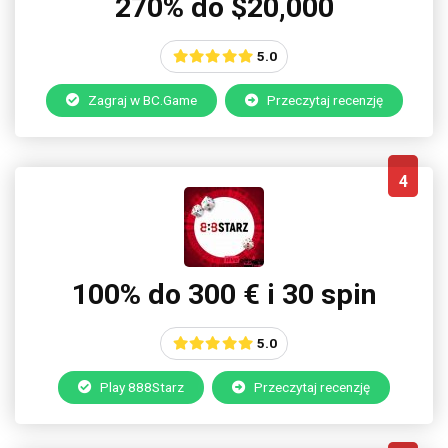
270% do $20,000
5.0
Zagraj w BC.Game
Przeczytaj recenzję
4
100% do 300 € i 30 spin
5.0
Play 888Starz
Przeczytaj recenzję