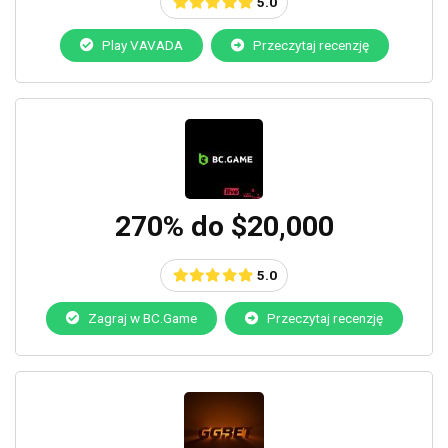
5.0
Play VAVADA
Przeczytaj recenzję
270% do $20,000
5.0
Zagraj w BC.Game
Przeczytaj recenzję