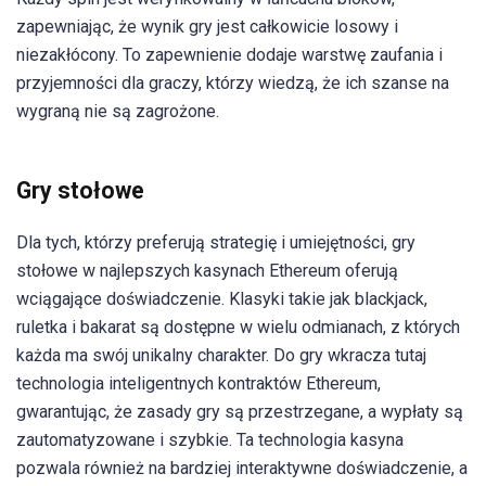
zapewniając, że wynik gry jest całkowicie losowy i
niezakłócony. To zapewnienie dodaje warstwę zaufania i
przyjemności dla graczy, którzy wiedzą, że ich szanse na
wygraną nie są zagrożone.
Gry stołowe
Dla tych, którzy preferują strategię i umiejętności, gry
stołowe w najlepszych kasynach Ethereum oferują
wciągające doświadczenie. Klasyki takie jak blackjack,
ruletka i bakarat są dostępne w wielu odmianach, z których
każda ma swój unikalny charakter. Do gry wkracza tutaj
technologia inteligentnych kontraktów Ethereum,
gwarantując, że zasady gry są przestrzegane, a wypłaty są
zautomatyzowane i szybkie. Ta technologia kasyna
pozwala również na bardziej interaktywne doświadczenie, a