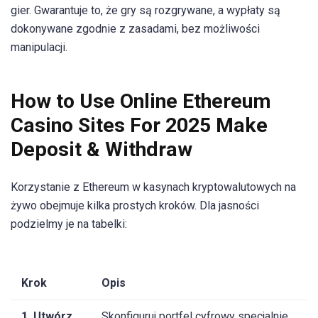
gier. Gwarantuje to, że gry są rozgrywane, a wypłaty są
dokonywane zgodnie z zasadami, bez możliwości
manipulacji.
How to Use Online Ethereum
Casino Sites For 2025 Make
Deposit & Withdraw
Korzystanie z Ethereum w kasynach kryptowalutowych na
żywo obejmuje kilka prostych kroków. Dla jasności
podzielmy je na tabelki:
Krok
Opis
1. Utwórz
Skonfiguruj portfel cyfrowy specjalnie