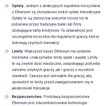
Opłaty:
Jednym z atrakcyjnych aspektów korzystania
z Ethereum są stosunkowo niskie opłaty transakcyjne.
Opłaty te są zazwyczaj znacznie niższe niż te
pobierane przez tradycyjne banki lub firmy
obsługujące karty kredytowe. Ta opłacalność jest
szczególnie korzystna dla regularnych graczy, którzy
dokonują częstych transakcji.
Limity:
Większość kasyn Ethereum ma ustalone
minimalne i maksymalne limity wpłat i wypłat. Limity
te są zwykle dość elastyczne, zaspokajając potrzeby
zarówno zwykłych graczy, jak i graczy o wysokich
stawkach. Zawsze jest advisable dla graczy, aby
sprawdzić te limity przed zaangażowaniem się w
jakiekolwiek transakcje.
Bezpieczeństwo:
Podstawą bezpieczeństwa
Ethereum jest zdecentralizowana technologia