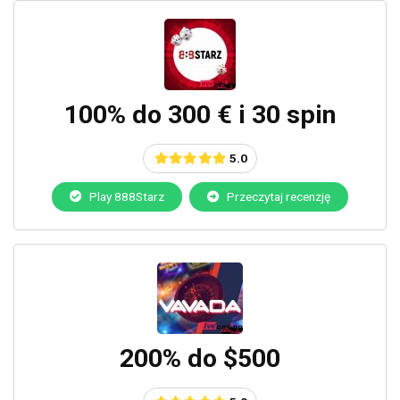
100% do 300 € i 30 spin
5.0
Play 888Starz
Przeczytaj recenzję
200% do $500