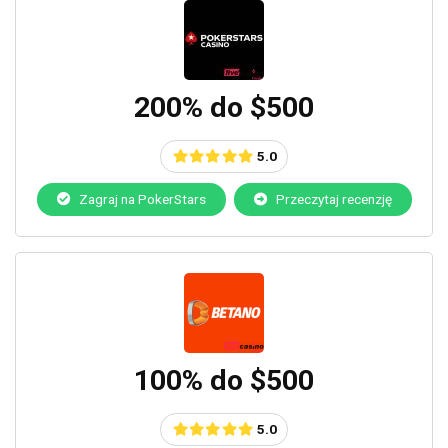
200% do $500
5.0
Zagraj na PokerStars
Przeczytaj recenzję
100% do $500
5.0