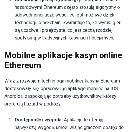
hazardowymi Ethereum często stosują algorytmy o
udowodnionej uczciwości, co jest możliwe dzięki
technologii blockchain. Gwarantuje to, że wyniki gier
są uczciwe i przejrzyste, co jest cechą rzadziej
spotykaną w tradycyjnych kasynach fiducjarnych.
Mobilne aplikacje kasyn online
Ethereum
Wraz z rozwojem technologii mobilnej, kasyna Ethereum
dostosowały się, opracowując aplikacje mobilne na IOS i
Androida, zaspokajając potrzeby użytkowników, którzy
preferują hazard w podróży.
Dostępność i wygoda:
Aplikacje te oferują
najwyższą wygodę, umożliwiając graczom dostęp do