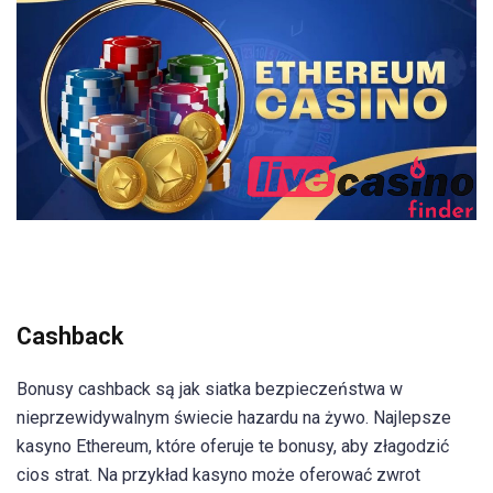
Cashback
Bonusy cashback są jak siatka bezpieczeństwa w
nieprzewidywalnym świecie hazardu na żywo. Najlepsze
kasyno Ethereum, które oferuje te bonusy, aby złagodzić
cios strat. Na przykład kasyno może oferować zwrot