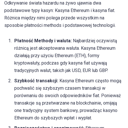
Odkrywanie świata hazardu na żywo ujawnia dwa
podstawowe typy kasyn: Kasyna Ethereum i kasyna fiat.
Różnica między nimi polega przede wszystkim na
sposobie płatności methods i podstawowej technologii.
Płatność Methody i waluta:
Najbardziej oczywistą
różnicą jest akceptowana waluta. Kasyna Ethereum
działają przy użyciu Ethereum (ETH), formy
kryptowaluty, podczas gdy kasyna fiat używają
tradycyjnych walut, takich jak USD, EUR lub GBP.
Szybkość transakcji:
Kasyna Ethereum często mogą
pochwalić się szybszym czasem transakcji w
porównaniu do swoich odpowiedników fiat. Ponieważ
transakcje są przetwarzane na blockchainie, omijają
one tradycyjny system bankowy, prowadząc kasyno
Ethereum do szybszych wpłat i wypłat.