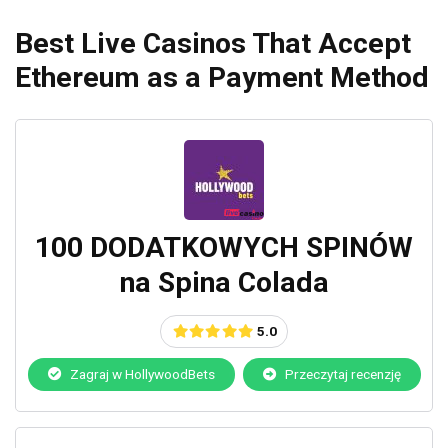
Best Live Casinos That Accept
Ethereum as a Payment Method
100 DODATKOWYCH SPINÓW
na Spina Colada
5.0
Zagraj w HollywoodBets
Przeczytaj recenzję