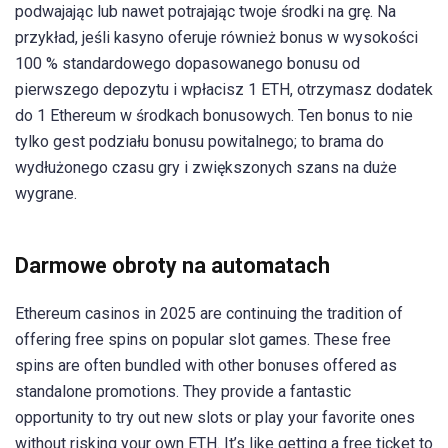
podwajając lub nawet potrajając twoje środki na grę. Na
przykład, jeśli kasyno oferuje również bonus w wysokości
100 % standardowego dopasowanego bonusu od
pierwszego depozytu i wpłacisz 1 ETH, otrzymasz dodatek
do 1 Ethereum w środkach bonusowych. Ten bonus to nie
tylko gest podziału bonusu powitalnego; to brama do
wydłużonego czasu gry i zwiększonych szans na duże
wygrane.
Darmowe obroty na automatach
Ethereum casinos in 2025 are continuing the tradition of
offering free spins on popular slot games. These free
spins are often bundled with other bonuses offered as
standalone promotions. They provide a fantastic
opportunity to try out new slots or play your favorite ones
without risking your own ETH. It’s like getting a free ticket to