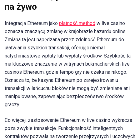
na żywo
Integracja Ethereum jako
płatność method
w live casino
oznacza znaczącą zmianę w krajobrazie hazardu online.
Zmiana ta jest napędzana przez zdolność Ethereum do
ułatwiania szybkich transakcji, oferując niemal
natychmiastowe wpłaty lub wypłaty środków. Szybkość ta
ma kluczowe znaczenie w witrynach bukmacherskich live
casinos Ethereum, gdzie tempo gry nie czeka na nikogo.
Oznacza to, że kasyna Ethereum po zarejestrowaniu
transakcji w łańcuchu bloków nie mogą być zmieniane ani
manipulowane, zapewniając bezpieczeństwo środków
graczy.
Co więcej, zastosowanie Ethereum w live casino wykracza
poza zwykłe transakcje. Funkcjonalność inteligentnych
kontraktów pozwala na tworzenie przejrzystych i uczciwych