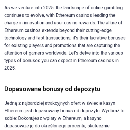
As we venture into 2025, the landscape of online gambling
continues to evolve, with Ethereum casinos leading the
charge in innovation and user casino rewards. The allure of
Ethereum casinos extends beyond their cutting-edge
technology and fast transactions; it’s their lucrative bonuses
for existing players and promotions that are capturing the
attention of gamers worldwide. Let’s delve into the various
types of bonuses you can expect in Ethereum casinos in
2025.
Dopasowane bonusy od depozytu
Jedną z najbardziej atrakcyjnych ofert w świecie kasyn
Ethereum jest dopasowany bonus od depozytu. Wyobraź to
sobie: Dokonujesz wpłaty w Ethereum, a kasyno
dopasowuje ją do określonego procentu, skutecznie