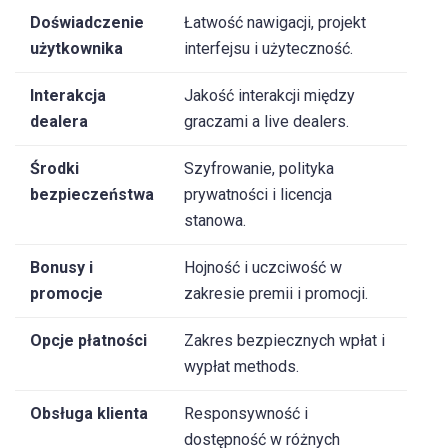
Doświadczenie
Łatwość nawigacji, projekt
użytkownika
interfejsu i użyteczność.
Interakcja
Jakość interakcji między
dealera
graczami a live dealers.
Środki
Szyfrowanie, polityka
bezpieczeństwa
prywatności i licencja
stanowa.
Bonusy i
Hojność i uczciwość w
promocje
zakresie premii i promocji.
Opcje płatności
Zakres bezpiecznych wpłat i
wypłat methods.
Obsługa klienta
Responsywność i
dostępność w różnych