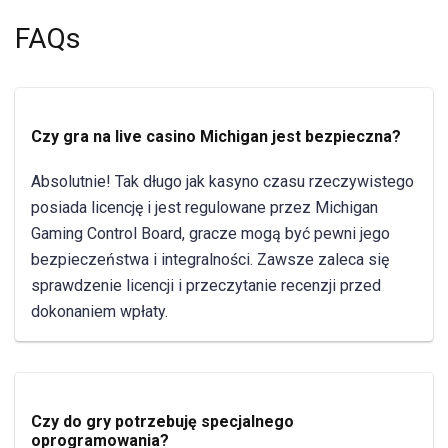
FAQs
Czy gra na live casino Michigan jest bezpieczna?
Absolutnie! Tak długo jak kasyno czasu rzeczywistego
posiada licencję i jest regulowane przez Michigan
Gaming Control Board, gracze mogą być pewni jego
bezpieczeństwa i integralności. Zawsze zaleca się
sprawdzenie licencji i przeczytanie recenzji przed
dokonaniem wpłaty.
Czy do gry potrzebuję specjalnego
oprogramowania?