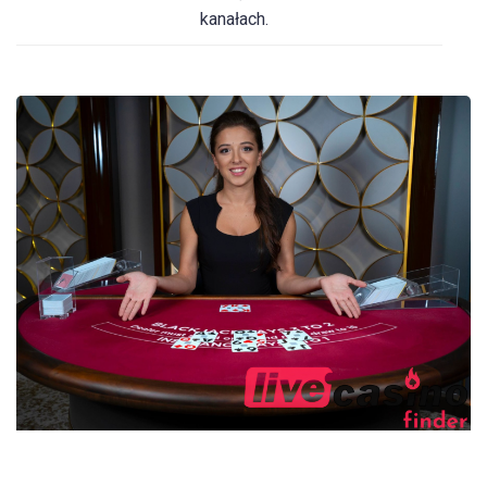
kanałach.