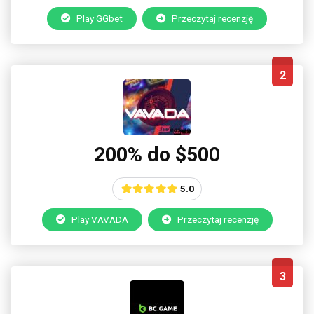
Play GGbet
Przeczytaj recenzję
2
200% do $500
5.0
Play VAVADA
Przeczytaj recenzję
3