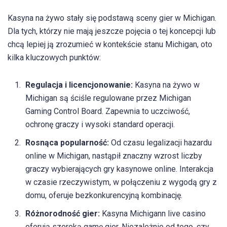
Kasyna na żywo stały się podstawą sceny gier w Michigan.
Dla tych, którzy nie mają jeszcze pojęcia o tej koncepcji lub
chcą lepiej ją zrozumieć w kontekście stanu Michigan, oto
kilka kluczowych punktów:
Regulacja i licencjonowanie:
Kasyna na żywo w
Michigan są ściśle regulowane przez Michigan
Gaming Control Board. Zapewnia to uczciwość,
ochronę graczy i wysoki standard operacji.
Rosnąca popularność:
Od czasu legalizacji hazardu
online w Michigan, nastąpił znaczny wzrost liczby
graczy wybierających gry kasynowe online. Interakcja
w czasie rzeczywistym, w połączeniu z wygodą gry z
domu, oferuje bezkonkurencyjną kombinację.
Różnorodność gier:
Kasyna Michigann live casino
oferują szeroką gamę gier. Niezależnie od tego, czy