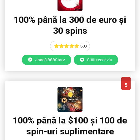
100% până la 300 de euro și
30 spins
5.0
Joacă 888Starz
Citiți recenzia
5
100% până la $100 și 100 de
spin-uri suplimentare