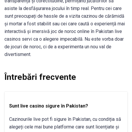
transparență și corectitudine, permițând jucătorilor să
asiste la desfășurarea jocului în timp real. Pentru cei care
sunt preocupați de hassle de a vizita cazinou de cărămidă
și mortar a fost stabilit sau cei care caută o experiență mai
interactivă și imersivă joc de noroc online în Pakistan live
casinos servi ca o alegere impecabilă. Nu este vorba doar
de jocuri de noroc, ci de a experimenta un nou val de
divertisment.
Întrebări frecvente
Sunt live casino sigure în Pakistan?
Cazinourile live pot fi sigure în Pakistan, cu condiția să
alegeți cele mai bune platforme care sunt licențiate și