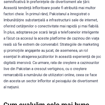
semnificativă în preferințele de divertisment ale țării.
Această tendință înfloritoare poate fi atribuită mai multor
factori cheie. În primul rând, Pakistanul a înregistrat o
îmbunătățire substanțială a infrastructurii sale de internet,
oferind cetățenilor o conectivitate mai rapidă și mai fiabilă.
În plus, adoptarea pe scară largă a telefoanelor inteligente
a făcut ca accesul la aceste platforme de cazinou din viața
reală să fie extrem de convenabil. Strategiile de marketing
și promoțiile angajante au jucat, de asemenea, un rol
esențial în atragerea jucătorilor în această experiență de joc
digitală imersivă. Ca urmare, rata de creștere a cazinourilor
live din Pakistan a crescut vertiginos, cu o creștere
remarcabilă a numărului de utilizatori online, ceea ce face
din acesta un sector înfloritor al peisajului de divertisment
al națiunii.
Cum evaluăm cele mai bune