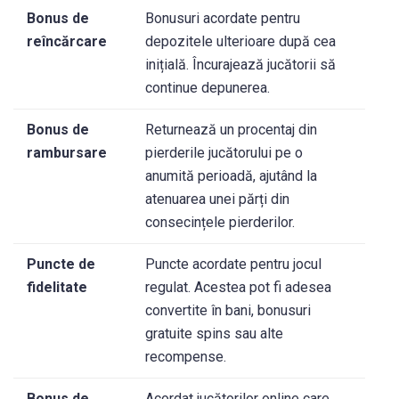
Bonus de
Bonusuri acordate pentru
reîncărcare
depozitele ulterioare după cea
inițială. Încurajează jucătorii să
continue depunerea.
Bonus de
Returnează un procentaj din
rambursare
pierderile jucătorului pe o
anumită perioadă, ajutând la
atenuarea unei părți din
consecințele pierderilor.
Puncte de
Puncte acordate pentru jocul
fidelitate
regulat. Acestea pot fi adesea
convertite în bani, bonusuri
gratuite spins sau alte
recompense.
Bonus de
Acordat jucătorilor online care