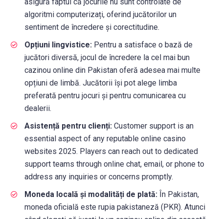
asigură faptul că jocurile nu sunt controlate de
algoritmi computerizați, oferind jucătorilor un
sentiment de încredere și corectitudine.
Opțiuni lingvistice:
Pentru a satisface o bază de
jucători diversă, jocul de încredere la cel mai bun
cazinou online din Pakistan oferă adesea mai multe
opțiuni de limbă. Jucătorii își pot alege limba
preferată pentru jocuri și pentru comunicarea cu
dealerii.
Asistență pentru clienți:
Customer support is an
essential aspect of any reputable online casino
websites 2025. Players can reach out to dedicated
support teams through online chat, email, or phone to
address any inquiries or concerns promptly.
Moneda locală și modalități de plată:
În Pakistan,
moneda oficială este rupia pakistaneză (PKR). Atunci