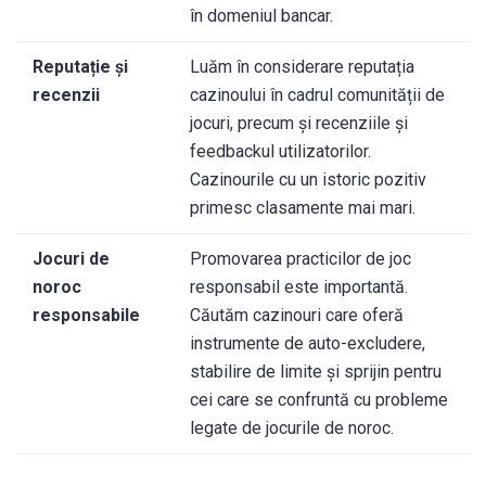
în domeniul bancar.
Reputație și
Luăm în considerare reputația
recenzii
cazinoului în cadrul comunității de
jocuri, precum și recenziile și
feedbackul utilizatorilor.
Cazinourile cu un istoric pozitiv
primesc clasamente mai mari.
Jocuri de
Promovarea practicilor de joc
noroc
responsabil este importantă.
responsabile
Căutăm cazinouri care oferă
instrumente de auto-excludere,
stabilire de limite și sprijin pentru
cei care se confruntă cu probleme
legate de jocurile de noroc.