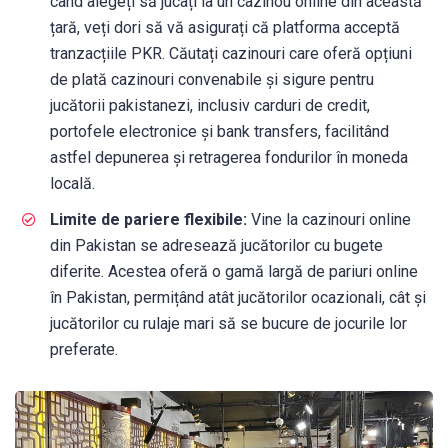
când alegeți să jucați la un cazinou online din această
țară, veți dori să vă asigurați că platforma acceptă
tranzacțiile PKR. Căutați cazinouri care oferă opțiuni
de plată cazinouri convenabile și sigure pentru
jucătorii pakistanezi, inclusiv carduri de credit,
portofele electronice și bank transfers, facilitând
astfel depunerea și retragerea fondurilor în moneda
locală.
Limite de pariere flexibile:
Vine la cazinouri online
din Pakistan se adresează jucătorilor cu bugete
diferite. Acestea oferă o gamă largă de pariuri online
în Pakistan, permițând atât jucătorilor ocazionali, cât și
jucătorilor cu rulaje mari să se bucure de jocurile lor
preferate.