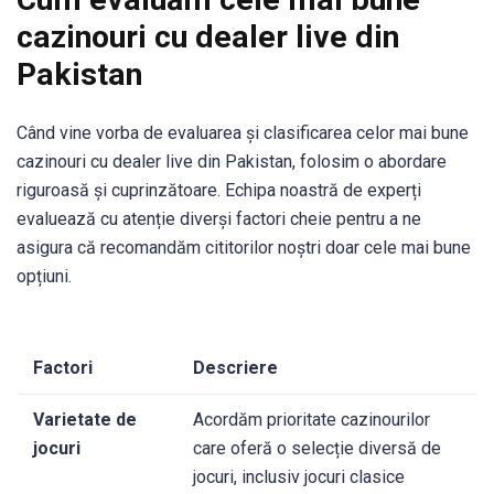
cazinouri cu dealer live din
Pakistan
Când vine vorba de evaluarea și clasificarea celor mai bune
cazinouri cu dealer live din Pakistan, folosim o abordare
riguroasă și cuprinzătoare. Echipa noastră de experți
evaluează cu atenție diverși factori cheie pentru a ne
asigura că recomandăm cititorilor noștri doar cele mai bune
opțiuni.
Factori
Descriere
Varietate de
Acordăm prioritate cazinourilor
jocuri
care oferă o selecție diversă de
jocuri, inclusiv jocuri clasice