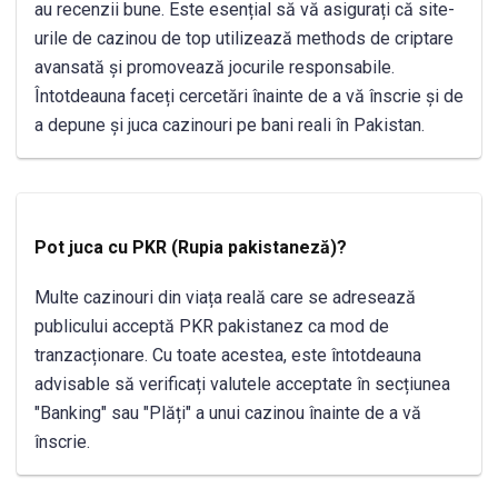
au recenzii bune. Este esențial să vă asigurați că site-
urile de cazinou de top utilizează methods de criptare
avansată și promovează jocurile responsabile.
Întotdeauna faceți cercetări înainte de a vă înscrie și de
a depune și juca cazinouri pe bani reali în Pakistan.
Pot juca cu PKR (Rupia pakistaneză)?
Multe cazinouri din viața reală care se adresează
publicului acceptă PKR pakistanez ca mod de
tranzacționare. Cu toate acestea, este întotdeauna
advisable să verificați valutele acceptate în secțiunea
"Banking" sau "Plăți" a unui cazinou înainte de a vă
înscrie.