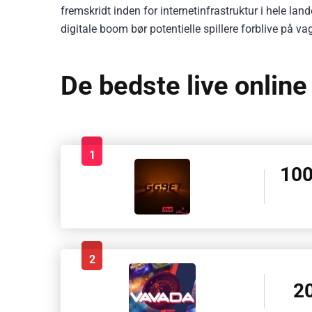
fremskridt inden for internetinfrastruktur i hele l
digitale boom bør potentielle spillere forblive på v
De bedste live online
1
100
2
20