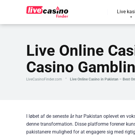
Live kas
Live Online Cas
Casino Gamblin
LiveCasinoFinder.com
"
Live Online Casino in Pakistan – Best O
I løbet af de seneste år har Pakistan oplevet en vo
denne transformation. Disse platforme forener kuns
pakistanere mulighed for at engagere sig med rigtige