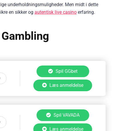
llige underholdningsmuligheder. Men midt i dette
sikre en sikker og
autentisk live casino
erfaring.
e Gambling
Spil GGbet
0
Læs anmeldelse
Spil VAVADA
0
Læs anmeldelse