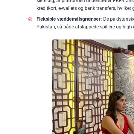
sikre dig, at platformen understøtter PKR-trans
kreditkort, e-wallets og bank transfers, hvilket
Fleksible væddemålsgrænser:
De pakistanske 
Pakistan, så både afslappede spillere og high 