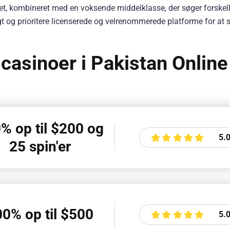
andet, kombineret med en voksende middelklasse, der søger forske
agt og prioritere licenserede og velrenommerede platforme for at 
 casinoer i Pakistan Onlin
% op til $200 og
5.
25 spin'er
0% op til $500
5.