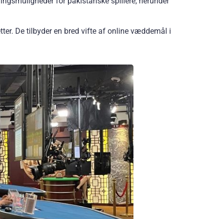
alingsmuligheder for pakistanske spillere, herunder
ter. De tilbyder en bred vifte af online væddemål i