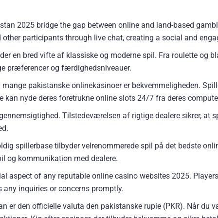
stan 2025 bridge the gap between online and land-based gamblin
d other participants through live chat, creating a social and en
der en bred vifte af klassiske og moderne spil. Fra roulette og b
lige præferencer og færdighedsniveauer.
d mange pakistanske onlinekasinoer er bekvemmeligheden. Spiller
e kan nyde deres foretrukne online slots 24/7 fra deres computer
 gennemsigtighed. Tilstedeværelsen af rigtige dealere sikrer, at sp
ed.
 spillerbase tilbyder velrenommerede spil på det bedste online
 spil og kommunikation med dealere.
al aspect of any reputable online casino websites 2025. Player
s any inquiries or concerns promptly.
an er den officielle valuta den pakistanske rupie (PKR). Når du væ