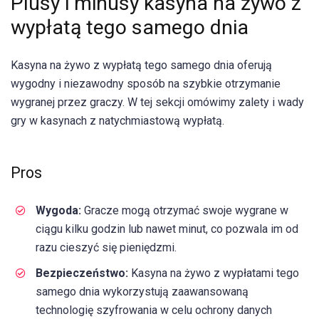
Plusy i minusy kasyna na żywo z
wypłatą tego samego dnia
Kasyna na żywo z wypłatą tego samego dnia oferują
wygodny i niezawodny sposób na szybkie otrzymanie
wygranej przez graczy. W tej sekcji omówimy zalety i wady
gry w kasynach z natychmiastową wypłatą.
Pros
Wygoda:
Gracze mogą otrzymać swoje wygrane w
ciągu kilku godzin lub nawet minut, co pozwala im od
razu cieszyć się pieniędzmi.
Bezpieczeństwo:
Kasyna na żywo z wypłatami tego
samego dnia wykorzystują zaawansowaną
technologię szyfrowania w celu ochrony danych