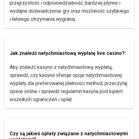
przejrzystość i odpowiedzialność, bardziej płynne i
wydajne doświadczenie gry oraz możliwość szybkiego
i łatwego otrzymania wygranej.
Jak znaleźć natychmiastową wypłatę live casino?
Aby znaleźć kasyno z natychmiastową wypłatą,
sprawdź, czy kasyno oferuje opcje natychmiastowej
wypłaty dla preferowanej płatności method, przeczytaj
opinie online i sprawdź regulamin kasyna pod kątem
wszelkich ograniczeń i opłat.
Czy są jakieś opłaty związane z natychmiastowymi