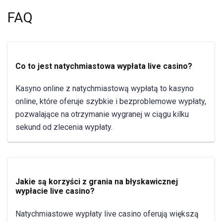
FAQ
Co to jest natychmiastowa wypłata live casino?
Kasyno online z natychmiastową wypłatą to kasyno
online, które oferuje szybkie i bezproblemowe wypłaty,
pozwalające na otrzymanie wygranej w ciągu kilku
sekund od zlecenia wypłaty.
Jakie są korzyści z grania na błyskawicznej
wypłacie live casino?
Natychmiastowe wypłaty live casino oferują większą