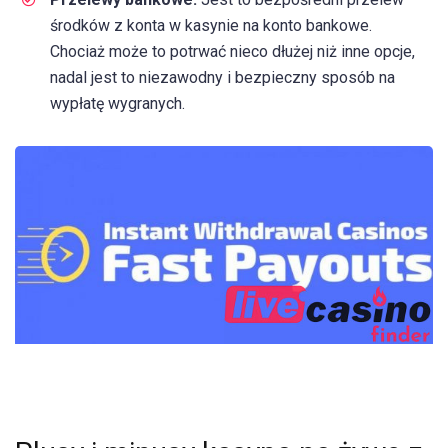
środków z konta w kasynie na konto bankowe.
Chociaż może to potrwać nieco dłużej niż inne opcje,
nadal jest to niezawodny i bezpieczny sposób na
wypłatę wygranych.