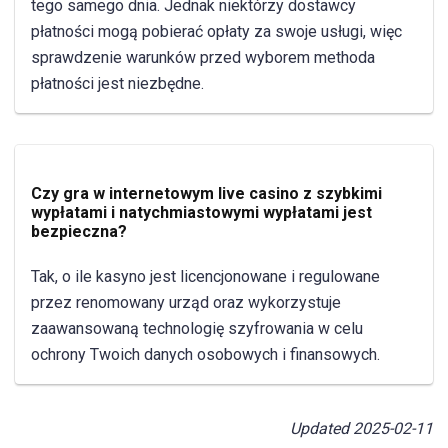
tego samego dnia. Jednak niektórzy dostawcy
płatności mogą pobierać opłaty za swoje usługi, więc
sprawdzenie warunków przed wyborem methoda
płatności jest niezbędne.
Czy gra w internetowym live casino z szybkimi
wypłatami i natychmiastowymi wypłatami jest
bezpieczna?
Tak, o ile kasyno jest licencjonowane i regulowane
przez renomowany urząd oraz wykorzystuje
zaawansowaną technologię szyfrowania w celu
ochrony Twoich danych osobowych i finansowych.
Updated 2025-02-11