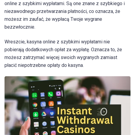
online z szybkimi wypłatami. Są one znane z szybkiego i
niezawodnego przetwarzania płatności, co oznacza, że
możesz im zaufać, że wypłacą Twoje wygrane
bezzwłocznie.
Wreszcie, kasyna online z szybkimi wypłatami nie
pobierają dodatkowych opłat za wypłatę. Oznacza to, że
możesz zatrzymać więcej swoich wygranych zamiast
płacić niepotrzebne opłaty do kasyna.