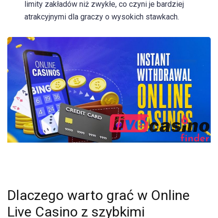
limity zakładów niż zwykłe, co czyni je bardziej
atrakcyjnymi dla graczy o wysokich stawkach.
Dlaczego warto grać w Online
Live Casino z szybkimi