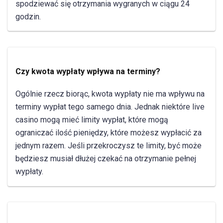
spodziewać się otrzymania wygranych w ciągu 24
godzin.
Czy kwota wypłaty wpływa na terminy?
Ogólnie rzecz biorąc, kwota wypłaty nie ma wpływu na
terminy wypłat tego samego dnia. Jednak niektóre live
casino mogą mieć limity wypłat, które mogą
ograniczać ilość pieniędzy, które możesz wypłacić za
jednym razem. Jeśli przekroczysz te limity, być może
będziesz musiał dłużej czekać na otrzymanie pełnej
wypłaty.