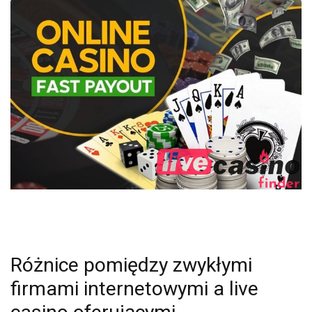
Różnice pomiędzy zwykłymi
firmami internetowymi a live