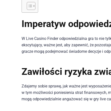
Imperatyw odpowiedz
W Live Casino Finder odpowiedzialna gra to nie ty
ekscytujący, ważne jest, aby zapewnić, że pozost
gracze mogą podejmować świadome decyzje i odpow
Zawiłości ryzyka zw
Zdajemy sobie sprawę, jak ważne jest wyposażeni
w tym możliwości poniesienia strat finansowych, 
mogą odpowiedzialnie angażować się w gry live ca