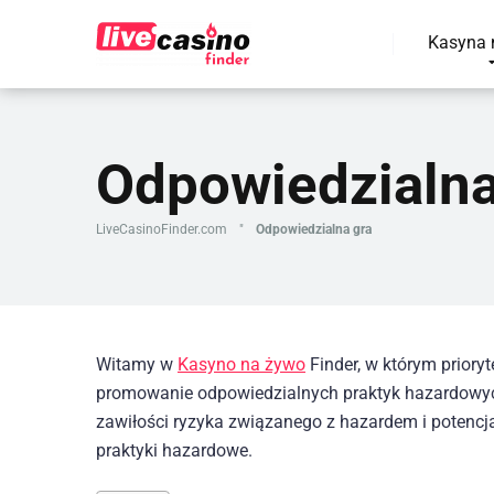
Kasyna 
Odpowiedzialna
LiveCasinoFinder.com
"
Odpowiedzialna gra
Witamy w
Kasyno na żywo
Finder, w którym prior
promowanie odpowiedzialnych praktyk hazardowych
zawiłości ryzyka związanego z hazardem i potenc
praktyki hazardowe.