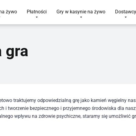
na żywo
Płatności
Gry w kasynie na żywo
Dostawc
 gra
ytetowo traktujemy odpowiedzialną grę jako kamień węgielny n
 i tworzenie bezpiecznego i przyjemnego środowiska dla nasz
jalnego wpływu na zdrowie psychiczne, staramy się umożliwić 