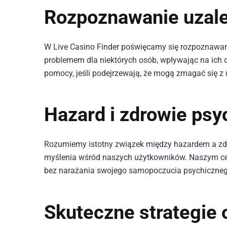
Rozpoznawanie uzale
W Live Casino Finder poświęcamy się rozpoznawan
problemem dla niektórych osób, wpływając na ich
pomocy, jeśli podejrzewają, że mogą zmagać się z
Hazard i zdrowie psy
Rozumiemy istotny związek między hazardem a z
myślenia wśród naszych użytkowników. Naszym cele
bez narażania swojego samopoczucia psychiczneg
Skuteczne strategie