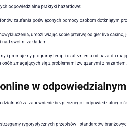
ych odpowiedzialne praktyki hazardowe:
telefonów zaufania poświęconych pomocy osobom dotkniętym pro
wykluczenia, umożliwiając sobie przerwę od gier live casino, j
i nad swoimi zakładami.
amy i promujemy programy terapii uzależnienia od hazardu maj
la osób zmagających się z problemami związanymi z hazardem.
 online w odpowiedzialnym
iedzialność za zapewnienie bezpiecznego i odpowiedzialnego 
estrzegamy rygorystycznych przepisów i standardów branżowyc