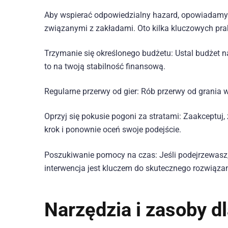
Aby wspierać odpowiedzialny hazard, opowiadamy s
związanymi z zakładami. Oto kilka kluczowych pra
Trzymanie się określonego budżetu: Ustal budżet na 
to na twoją stabilność finansową.
Regularne przerwy od gier: Rób przerwy od grania w 
Oprzyj się pokusie pogoni za stratami: Zaakceptuj,
krok i ponownie oceń swoje podejście.
Poszukiwanie pomocy na czas: Jeśli podejrzewasz,
interwencja jest kluczem do skutecznego rozwiąza
Narzędzia i zasoby d