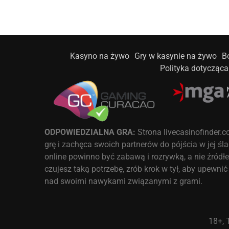
Kasyno na żywo
Gry w kasynie na żywo
B
Polityka dotycząca
ODPOWIEDZIALNA GRA:
Strona livecasinofinder.
grę i zachęca swoich partnerów do pójścia w jej śl
online powinno być zabawą i rozrywką, a nie źródł
czujesz taką potrzebę, zrób krok w tył, aby upewnić
nad swoimi nawykami związanymi z grami.
18+, 