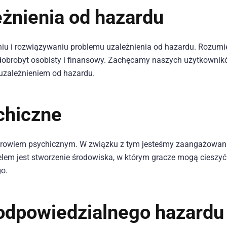
żnienia od hazardu
iu i rozwiązywaniu problemu uzależnienia od hazardu. Rozum
 dobrobyt osobisty i finansowy. Zachęcamy naszych użytkowni
 uzależnieniem od hazardu.
chiczne
drowiem psychicznym. W związku z tym jesteśmy zaangażowan
m jest stworzenie środowiska, w którym gracze mogą cieszyć s
o.
 odpowiedzialnego hazardu