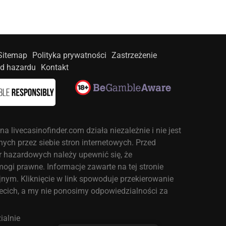
Sitemap
Polityka prywatności
Zastrzeżenie
od hazardu
Kontakt
na livecasinofinder.com działa niezależnie i nie jest
ch przez siebie stron internetowych. Przed
r hazardowych należy upewnić się, że
ogi prawne. Informacje zawarte na tej stronie
nym. Kliknięcie w link spowoduje przekierowanie
zecich, a my nie ponosimy odpowiedzialności za
ialnie