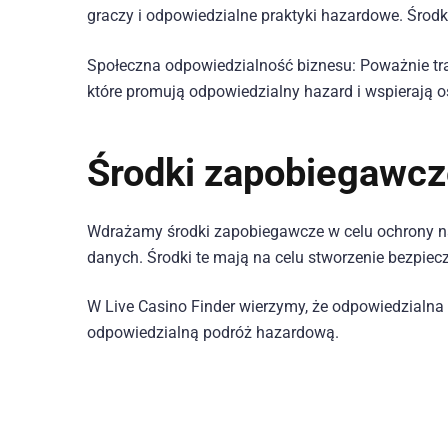
graczy i odpowiedzialne praktyki hazardowe. Środk
Społeczna odpowiedzialność biznesu: Poważnie tra
które promują odpowiedzialny hazard i wspierają 
Środki zapobiegawcz
Wdrażamy środki zapobiegawcze w celu ochrony nasz
danych. Środki te mają na celu stworzenie bezpie
W Live Casino Finder wierzymy, że odpowiedzialna 
odpowiedzialną podróż hazardową.