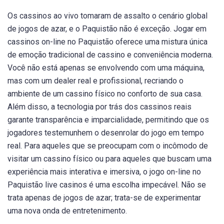
Os cassinos ao vivo tomaram de assalto o cenário global
de jogos de azar, e o Paquistão não é exceção. Jogar em
cassinos on-line no Paquistão oferece uma mistura única
de emoção tradicional de cassino e conveniência moderna.
Você não está apenas se envolvendo com uma máquina,
mas com um dealer real e profissional, recriando o
ambiente de um cassino físico no conforto de sua casa.
Além disso, a tecnologia por trás dos cassinos reais
garante transparência e imparcialidade, permitindo que os
jogadores testemunhem o desenrolar do jogo em tempo
real. Para aqueles que se preocupam com o incômodo de
visitar um cassino físico ou para aqueles que buscam uma
experiência mais interativa e imersiva, o jogo on-line no
Paquistão live casinos é uma escolha impecável. Não se
trata apenas de jogos de azar; trata-se de experimentar
uma nova onda de entretenimento.