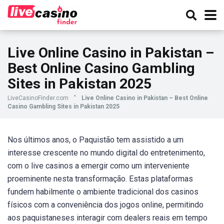
Live Online Casino in Pakistan –
Best Online Casino Gambling
Sites in Pakistan 2025
LiveCasinoFinder.com
"
Live Online Casino in Pakistan – Best Online
Casino Gambling Sites in Pakistan 2025
Nos últimos anos, o Paquistão tem assistido a um
interesse crescente no mundo digital do entretenimento,
com o live casinos a emergir como um interveniente
proeminente nesta transformação. Estas plataformas
fundem habilmente o ambiente tradicional dos casinos
físicos com a conveniência dos jogos online, permitindo
aos paquistaneses interagir com dealers reais em tempo