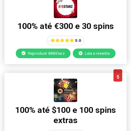
100% até €300 e 30 spins
5.0
Reproduzir 888Starz
Leia a resenha
5
100% até $100 e 100 spins
extras