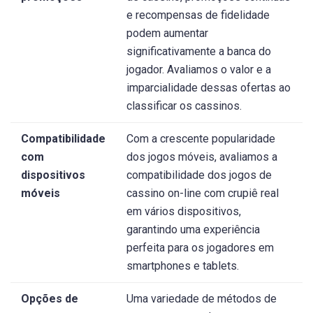
e recompensas de fidelidade
podem aumentar
significativamente a banca do
jogador. Avaliamos o valor e a
imparcialidade dessas ofertas ao
classificar os cassinos.
Compatibilidade
Com a crescente popularidade
com
dos jogos móveis, avaliamos a
dispositivos
compatibilidade dos jogos de
móveis
cassino on-line com crupiê real
em vários dispositivos,
garantindo uma experiência
perfeita para os jogadores em
smartphones e tablets.
Opções de
Uma variedade de métodos de