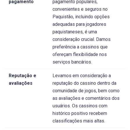
pagamento
pagamento populares,
convenientes e seguros no
Paquistão, incluindo opções
adequadas para jogadores
paquistaneses, é uma
consideração crucial. Damos
preferência a cassinos que
ofereçam flexibilidade nos
serviços bancários.
Reputação e
Levamos em consideração a
avaliações
reputação do cassino dentro da
comunidade de jogos, bem como
as avaliações e comentários dos
usuários. Os cassinos com
histórico positivo recebem
classificações mais altas.