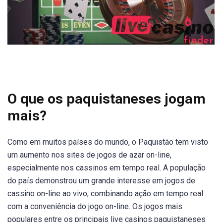
O que os paquistaneses jogam
mais?
Como em muitos países do mundo, o Paquistão tem visto
um aumento nos sites de jogos de azar on-line,
especialmente nos cassinos em tempo real. A população
do país demonstrou um grande interesse em jogos de
cassino on-line ao vivo, combinando ação em tempo real
com a conveniência do jogo on-line. Os jogos mais
populares entre os principais live casinos paquistaneses