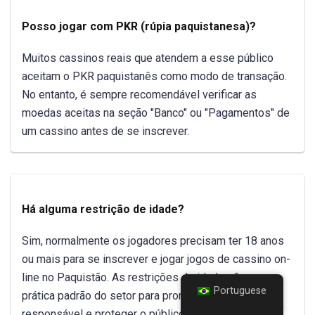
Posso jogar com PKR (rúpia paquistanesa)?
Muitos cassinos reais que atendem a esse público
aceitam o PKR paquistanês como modo de transação.
No entanto, é sempre recomendável verificar as
moedas aceitas na seção "Banco" ou "Pagamentos" de
um cassino antes de se inscrever.
Há alguma restrição de idade?
Sim, normalmente os jogadores precisam ter 18 anos
ou mais para se inscrever e jogar jogos de cassino on-
line no Paquistão. As restrições de idade são uma
Portuguese
prática padrão do setor para promover o jogo
responsável e proteger o público mais jovem.