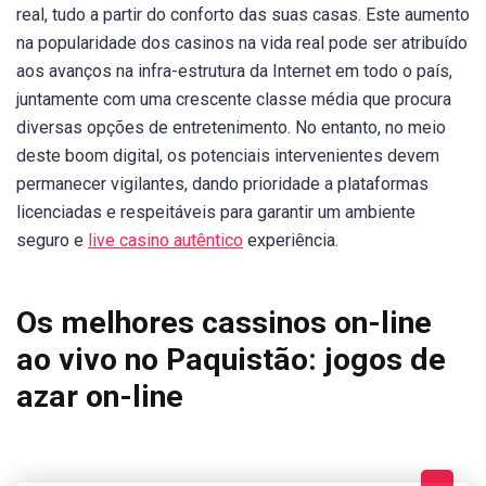
real, tudo a partir do conforto das suas casas. Este aumento
na popularidade dos casinos na vida real pode ser atribuído
aos avanços na infra-estrutura da Internet em todo o país,
juntamente com uma crescente classe média que procura
diversas opções de entretenimento. No entanto, no meio
deste boom digital, os potenciais intervenientes devem
permanecer vigilantes, dando prioridade a plataformas
licenciadas e respeitáveis para garantir um ambiente
seguro e
live casino autêntico
experiência.
Os melhores cassinos on-line
ao vivo no Paquistão: jogos de
azar on-line