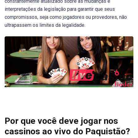
constantemente atualizado sobre as mudanças e
interpretações da legislação para garantir que seus
compromissos, seja como jogadores ou provedores, não
ultrapassem os limites da legalidade.
Por que você deve jogar nos
cassinos ao vivo do Paquistão?