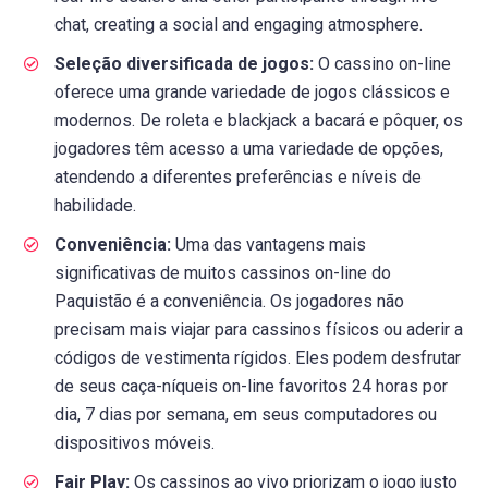
chat, creating a social and engaging atmosphere.
Seleção diversificada de jogos:
O cassino on-line
oferece uma grande variedade de jogos clássicos e
modernos. De roleta e blackjack a bacará e pôquer, os
jogadores têm acesso a uma variedade de opções,
atendendo a diferentes preferências e níveis de
habilidade.
Conveniência:
Uma das vantagens mais
significativas de muitos cassinos on-line do
Paquistão é a conveniência. Os jogadores não
precisam mais viajar para cassinos físicos ou aderir a
códigos de vestimenta rígidos. Eles podem desfrutar
de seus caça-níqueis on-line favoritos 24 horas por
dia, 7 dias por semana, em seus computadores ou
dispositivos móveis.
Fair Play:
Os cassinos ao vivo priorizam o jogo justo