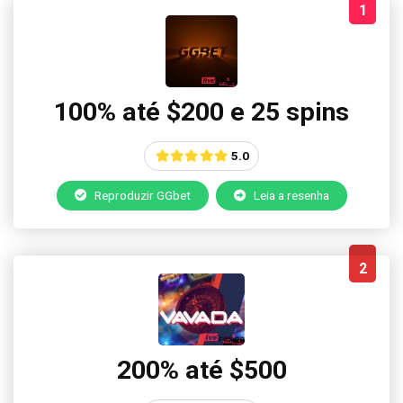
1
100% até $200 e 25 spins
5.0
Reproduzir GGbet
Leia a resenha
2
200% até $500