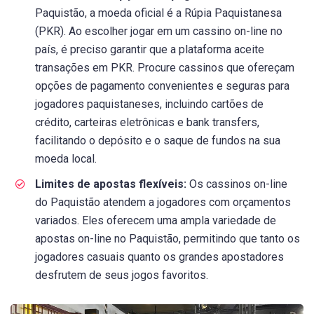
Paquistão, a moeda oficial é a Rúpia Paquistanesa
(PKR). Ao escolher jogar em um cassino on-line no
país, é preciso garantir que a plataforma aceite
transações em PKR. Procure cassinos que ofereçam
opções de pagamento convenientes e seguras para
jogadores paquistaneses, incluindo cartões de
crédito, carteiras eletrônicas e bank transfers,
facilitando o depósito e o saque de fundos na sua
moeda local.
Limites de apostas flexíveis:
Os cassinos on-line
do Paquistão atendem a jogadores com orçamentos
variados. Eles oferecem uma ampla variedade de
apostas on-line no Paquistão, permitindo que tanto os
jogadores casuais quanto os grandes apostadores
desfrutem de seus jogos favoritos.