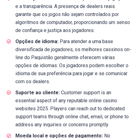
e a transparência. A presença de dealers reais
garante que os jogos não sejam controlados por
algoritmos de computador, proporcionando um senso
de confiança e justiça aos jogadores.
Opções de idioma:
Para atender a uma base
diversificada de jogadores, os melhores cassinos on-
line do Paquistão geralmente oferecem várias
opções de idiomas. Os jogadores podem escolher o
idioma de sua preferência para jogar e se comunicar
com os dealers.
Suporte ao cliente:
Customer support is an
essential aspect of any reputable online casino
websites 2025. Players can reach out to dedicated
support teams through online chat, email, or phone to
address any inquiries or concerns promptly.
Moeda local e opções de pagamento:
No