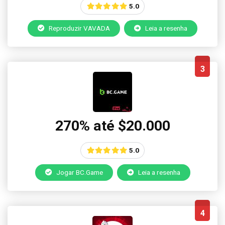
5.0
Reproduzir VAVADA
Leia a resenha
3
270% até $20.000
5.0
Jogar BC.Game
Leia a resenha
4