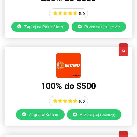
5.0
Zagraj na PokerStars
Przeczytaj recenzję
9
100% do $500
5.0
Zagraj w Betano
Przeczytaj recenzję