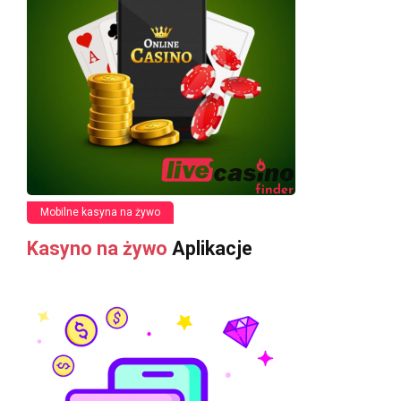
Mobilne kasyna na żywo
Kasyno na żywo
Aplikacje