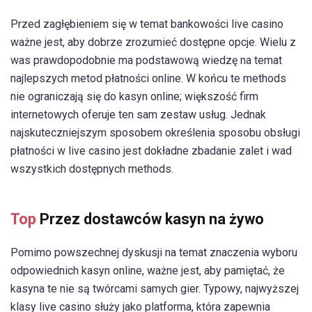
Przed zagłębieniem się w temat bankowości live casino
ważne jest, aby dobrze zrozumieć dostępne opcje. Wielu z
was prawdopodobnie ma podstawową wiedzę na temat
najlepszych metod płatności online. W końcu te methods
nie ograniczają się do kasyn online; większość firm
internetowych oferuje ten sam zestaw usług. Jednak
najskuteczniejszym sposobem określenia sposobu obsługi
płatności w live casino jest dokładne zbadanie zalet i wad
wszystkich dostępnych methods.
Top
Przez dostawców kasyn na żywo
Pomimo powszechnej dyskusji na temat znaczenia wyboru
odpowiednich kasyn online, ważne jest, aby pamiętać, że
kasyna te nie są twórcami samych gier. Typowy, najwyższej
klasy live casino służy jako platforma, która zapewnia