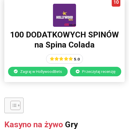
10
100 DODATKOWYCH SPINÓW
na Spina Colada
5.0
Zagraj w HollywoodBets
Przeczytaj recenzję
Kasyno na żywo
Gry