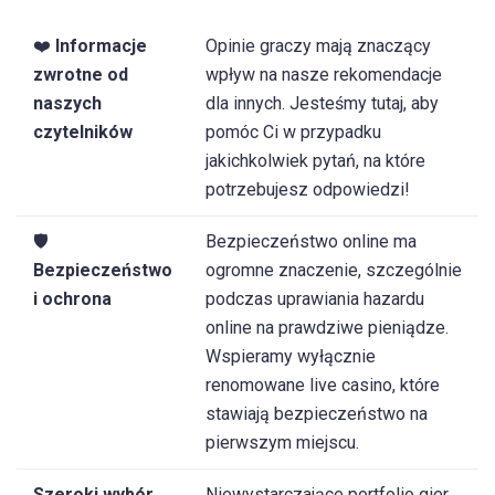
❤️
Informacje
Opinie graczy mają znaczący
zwrotne od
wpływ na nasze rekomendacje
naszych
dla innych. Jesteśmy tutaj, aby
czytelników
pomóc Ci w przypadku
jakichkolwiek pytań, na które
potrzebujesz odpowiedzi!
🛡️
Bezpieczeństwo online ma
Bezpieczeństwo
ogromne znaczenie, szczególnie
i ochrona
podczas uprawiania hazardu
online na prawdziwe pieniądze.
Wspieramy wyłącznie
renomowane live casino, które
stawiają bezpieczeństwo na
pierwszym miejscu.
Szeroki wybór
Niewystarczające portfolio gier