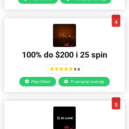
4
100% do $200 i 25 spin
5.0
Play GGbet
Przeczytaj recenzję
5