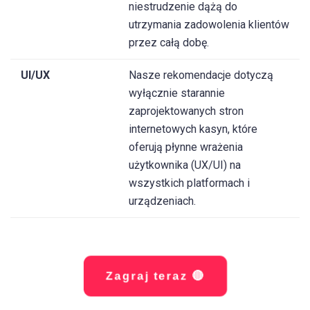
niestrudzenie dążą do
utrzymania zadowolenia klientów
przez całą dobę.
UI/UX
Nasze rekomendacje dotyczą
wyłącznie starannie
zaprojektowanych stron
internetowych kasyn, które
oferują płynne wrażenia
użytkownika (UX/UI) na
wszystkich platformach i
urządzeniach.
Zagraj teraz 🔴