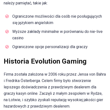
należy pamiętać, takie jak:
Ograniczone możliwości dla osób nie posługujących
się językiem angielskim
Wyższe zakłady minimalne w porównaniu do nie-live
casino
Ograniczone opcje personalizacji dla graczy
Historia Evolution Gaming
Firma została założona w 2006 roku przez Jensa von Bahra
i Fredrika Österberga. Celem firmy było stworzenie
lepszego doświadczenia z prawdziwym dealerem dla
graczy kasyn online. Zaczęli z małym zespołem w Rydze,
na Łotwie, i szybko zyskali reputację wysokiej jakości gier
hazardowych z prawdziwym dealerem.