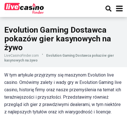
Evolution Gaming Dostawca
pokazów gier kasynowych na
żywo
LiveCasinoFinder.com
"
Evolution Gaming Dostawca pokazów gier
kasynowych na żywo
W tym artykule przyjrzymy się maszynom Evolution live
casino. Omówimy zalety i wady gry w Evolution Gaming live
casino, historię firmy oraz nasze przemyślenia na temat ich
teraźniejszości i przyszłości. Przedstawimy również
przegląd ich gier z prawdziwymi dealerami, w tym niektóre
z najlepszych tytułów oraz ich wiarygodność i licencje.