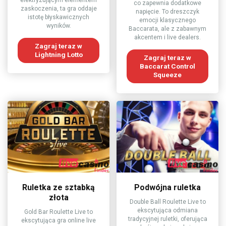
co zapewnia dodatkowe
zaskoczenia, ta gra oddaje
napięcie. To dreszczyk
istotę błyskawicznych
emocji klasycznego
wyników.
Baccarata, ale z zabawnym
akcentem i live dealers.
Zagraj teraz w
Lightning Lotto
Zagraj teraz w
Baccarat Control
Squeeze
Ruletka ze sztabką
Podwójna ruletka
złota
Double Ball Roulette Live to
ekscytująca odmiana
Gold Bar Roulette Live to
tradycyjnej ruletki, oferująca
ekscytująca gra online live