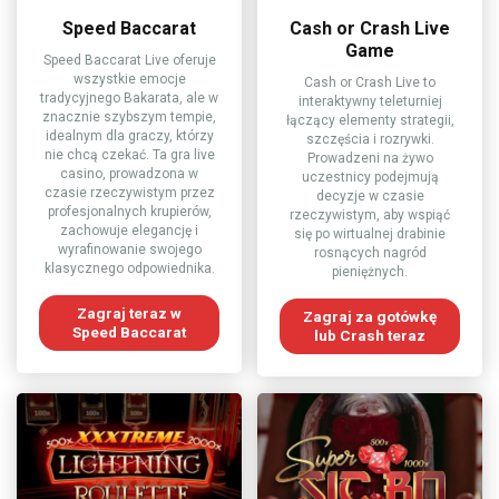
Speed Baccarat
Cash or Crash Live
Game
Speed Baccarat Live oferuje
wszystkie emocje
Cash or Crash Live to
tradycyjnego Bakarata, ale w
interaktywny teleturniej
znacznie szybszym tempie,
łączący elementy strategii,
idealnym dla graczy, którzy
szczęścia i rozrywki.
nie chcą czekać. Ta gra live
Prowadzeni na żywo
casino, prowadzona w
uczestnicy podejmują
czasie rzeczywistym przez
decyzje w czasie
profesjonalnych krupierów,
rzeczywistym, aby wspiąć
zachowuje elegancję i
się po wirtualnej drabinie
wyrafinowanie swojego
rosnących nagród
klasycznego odpowiednika.
pieniężnych.
Zagraj teraz w
Zagraj za gotówkę
Speed Baccarat
lub Crash teraz