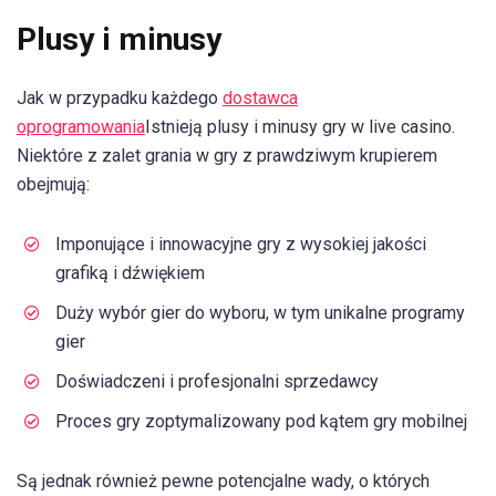
Plusy i minusy
Jak w przypadku każdego
dostawca
oprogramowania
Istnieją plusy i minusy gry w live casino.
Niektóre z zalet grania w gry z prawdziwym krupierem
obejmują:
Imponujące i innowacyjne gry z wysokiej jakości
grafiką i dźwiękiem
Duży wybór gier do wyboru, w tym unikalne programy
gier
Doświadczeni i profesjonalni sprzedawcy
Proces gry zoptymalizowany pod kątem gry mobilnej
Są jednak również pewne potencjalne wady, o których