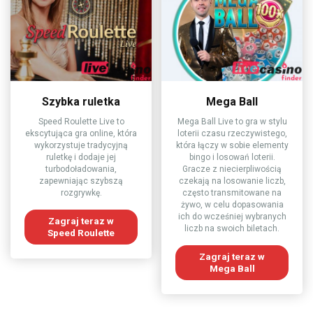
Szybka ruletka
Mega Ball
Speed Roulette Live to
Mega Ball Live to gra w stylu
ekscytująca gra online, która
loterii czasu rzeczywistego,
wykorzystuje tradycyjną
która łączy w sobie elementy
ruletkę i dodaje jej
bingo i losowań loterii.
turbodoładowania,
Gracze z niecierpliwością
zapewniając szybszą
czekają na losowanie liczb,
rozgrywkę.
często transmitowane na
żywo, w celu dopasowania
ich do wcześniej wybranych
Zagraj teraz w
liczb na swoich biletach.
Speed Roulette
Zagraj teraz w
Mega Ball