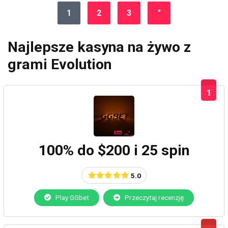
1
2
3
"
Najlepsze kasyna na żywo z
grami Evolution
1
100% do $200 i 25 spin
5.0
Play GGbet
Przeczytaj recenzję