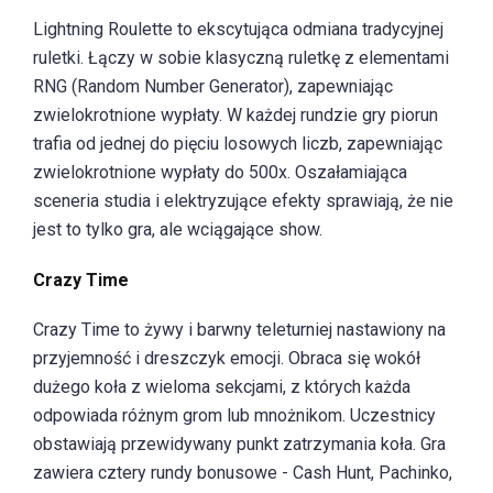
Lightning Roulette to ekscytująca odmiana tradycyjnej
ruletki. Łączy w sobie klasyczną ruletkę z elementami
RNG (Random Number Generator), zapewniając
zwielokrotnione wypłaty. W każdej rundzie gry piorun
trafia od jednej do pięciu losowych liczb, zapewniając
zwielokrotnione wypłaty do 500x. Oszałamiająca
sceneria studia i elektryzujące efekty sprawiają, że nie
jest to tylko gra, ale wciągające show.
Crazy Time
Crazy Time to żywy i barwny teleturniej nastawiony na
przyjemność i dreszczyk emocji. Obraca się wokół
dużego koła z wieloma sekcjami, z których każda
odpowiada różnym grom lub mnożnikom. Uczestnicy
obstawiają przewidywany punkt zatrzymania koła. Gra
zawiera cztery rundy bonusowe - Cash Hunt, Pachinko,