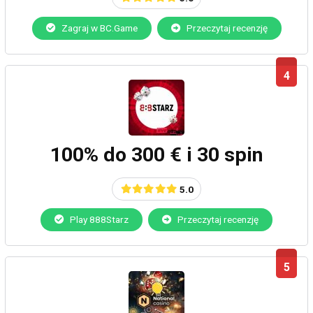
Zagraj w BC.Game
Przeczytaj recenzję
4
100% do 300 € i 30 spin
5.0
Play 888Starz
Przeczytaj recenzję
5