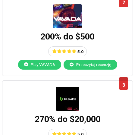
2
200% do $500
5.0
Play VAVADA
Przeczytaj recenzję
3
270% do $20,000
5.0