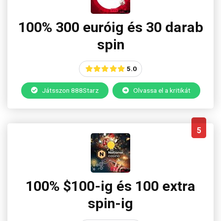
100% 300 euróig és 30 darab
spin
5.0
Játsszon 888Starz
Olvassa el a kritikát
5
100% $100-ig és 100 extra
spin-ig