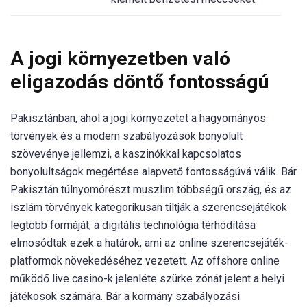
A jogi környezetben való
eligazodás döntő fontosságú
Pakisztánban, ahol a jogi környezetet a hagyományos
törvények és a modern szabályozások bonyolult
szövevénye jellemzi, a kaszinókkal kapcsolatos
bonyolultságok megértése alapvető fontosságúvá válik. Bár
Pakisztán túlnyomórészt muszlim többségű ország, és az
iszlám törvények kategorikusan tiltják a szerencsejátékok
legtöbb formáját, a digitális technológia térhódítása
elmosódtak ezek a határok, ami az online szerencsejáték-
platformok növekedéséhez vezetett. Az offshore online
működő live casino-k jelenléte szürke zónát jelent a helyi
játékosok számára. Bár a kormány szabályozási