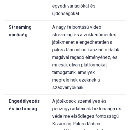
egyedi variációkat és
újdonságokat.
Streaming
A nagy felbontású video
minőség
streaming és a zökkenőmentes
játékmenet elengedhetetlen a
pakisztáni online kaszinó oldalak
magával ragadó élményéhez, és
mi csak olyan platformokat
támogatunk, amelyek
megfelelnek ezeknek a
szabványoknak.
Engedélyezés
A játékosok személyes és
és biztonság
pénzügyi adatainak biztonsága és
védelme elsődleges fontosságú.
Kizárólag Pakisztánban