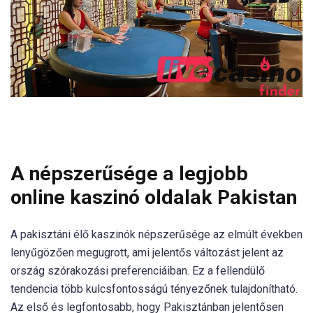
A népszerűsége a legjobb
online kaszinó oldalak Pakistan
A pakisztáni élő kaszinók népszerűsége az elmúlt években
lenyűgözően megugrott, ami jelentős változást jelent az
ország szórakozási preferenciáiban. Ez a fellendülő
tendencia több kulcsfontosságú tényezőnek tulajdonítható.
Az első és legfontosabb, hogy Pakisztánban jelentősen