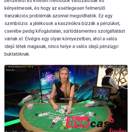
befizetési és kivételi methodok változatosak és
kényelmesek, és hogy az esetlegesen felmerülő
tranzakciós problémák azonnal megoldhatók. Ez egy
szimbiózis: a játékosok a kaszinókra bízzák a pénzüket,
cserébe pedig kifogástalan, súrlódásmentes szolgáltatást
várnak el. Elvégre egy olyan környezetben, ahol a valós
idejű tétek magasak, nincs helye a valós idejű pénzügyi
buktatóknak.