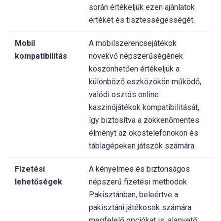
során értékeljük ezen ajánlatok
értékét és tisztességességét.
Mobil
A mobilszerencsejátékok
kompatibilitás
növekvő népszerűségének
köszönhetően értékeljük a
különböző eszközökön működő,
valódi osztós online
kaszinójátékok kompatibilitását,
így biztosítva a zökkenőmentes
élményt az okostelefonokon és
táblagépeken játszók számára.
Fizetési
A kényelmes és biztonságos
lehetőségek
népszerű fizetési methodok
Pakisztánban, beleértve a
pakisztáni játékosok számára
megfelelő opciókat is, alapvető