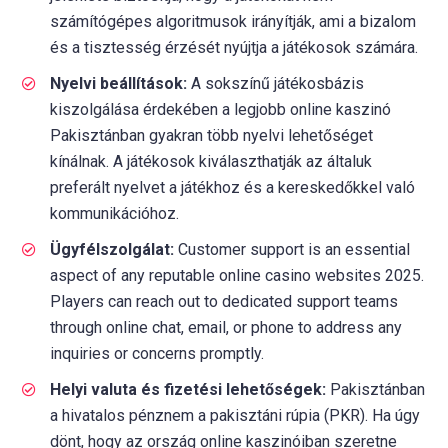
számítógépes algoritmusok irányítják, ami a bizalom
és a tisztesség érzését nyújtja a játékosok számára.
Nyelvi beállítások:
A sokszínű játékosbázis
kiszolgálása érdekében a legjobb online kaszinó
Pakisztánban gyakran több nyelvi lehetőséget
kínálnak. A játékosok kiválaszthatják az általuk
preferált nyelvet a játékhoz és a kereskedőkkel való
kommunikációhoz.
Ügyfélszolgálat:
Customer support is an essential
aspect of any reputable online casino websites 2025.
Players can reach out to dedicated support teams
through online chat, email, or phone to address any
inquiries or concerns promptly.
Helyi valuta és fizetési lehetőségek:
Pakisztánban
a hivatalos pénznem a pakisztáni rúpia (PKR). Ha úgy
dönt, hogy az ország online kaszinóiban szeretne