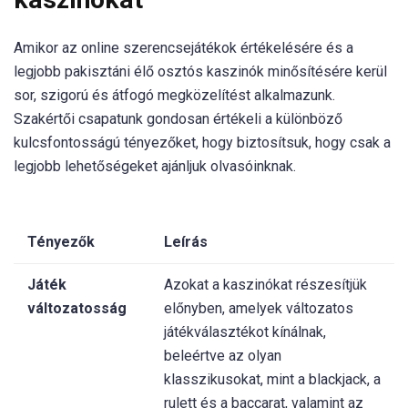
Amikor az online szerencsejátékok értékelésére és a
legjobb pakisztáni élő osztós kaszinók minősítésére kerül
sor, szigorú és átfogó megközelítést alkalmazunk.
Szakértői csapatunk gondosan értékeli a különböző
kulcsfontosságú tényezőket, hogy biztosítsuk, hogy csak a
legjobb lehetőségeket ajánljuk olvasóinknak.
Tényezők
Leírás
Játék
Azokat a kaszinókat részesítjük
változatosság
előnyben, amelyek változatos
játékválasztékot kínálnak,
beleértve az olyan
klasszikusokat, mint a blackjack, a
rulett és a baccarat, valamint az