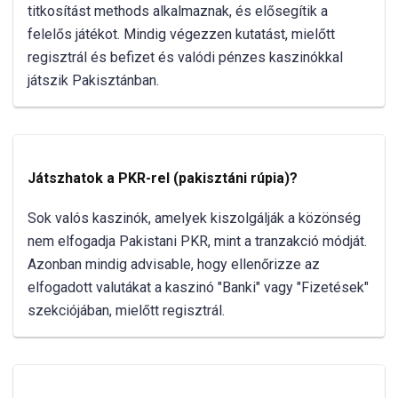
titkosítást methods alkalmaznak, és elősegítik a
felelős játékot. Mindig végezzen kutatást, mielőtt
regisztrál és befizet és valódi pénzes kaszinókkal
játszik Pakisztánban.
Játszhatok a PKR-rel (pakisztáni rúpia)?
Sok valós kaszinók, amelyek kiszolgálják a közönség
nem elfogadja Pakistani PKR, mint a tranzakció módját.
Azonban mindig advisable, hogy ellenőrizze az
elfogadott valutákat a kaszinó "Banki" vagy "Fizetések"
szekciójában, mielőtt regisztrál.