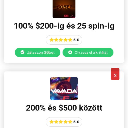
100% $200-ig és 25 spin-ig
5.0
Játsszon GGbet
Olvassa el a kritikát
2
200% és $500 között
5.0