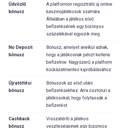
Üdvözlő
A platformon regisztráló új online
bónusz
kaszinójátékosok számára.
Általában a játékos első
befizetésének egy bizonyos
százalékával egyezik meg.
No Deposit
Bónusz, amelyet anélkül adnak,
bónusz
hogy a játékosnak pénzt kellene
befizetnie. Nagyszerű a platform
kockázatmentes kipróbálásához.
Újratöltési
Bónuszok az első utáni
bónusz
befizetésekhez. Arra ösztönzi a
játékosokat, hogy folytassák a
befizetést.
Cashback
Visszatéríti a játékos
bónusz
veszteségeinek egy bizonyos