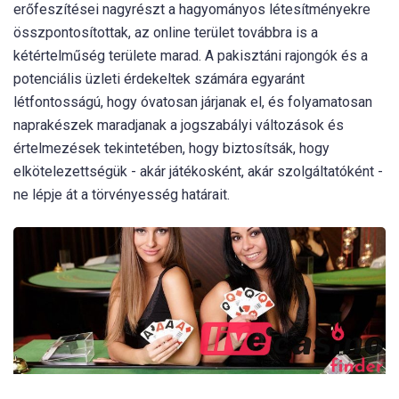
erőfeszítései nagyrészt a hagyományos létesítményekre
összpontosítottak, az online terület továbbra is a
kétértelműség területe marad. A pakisztáni rajongók és a
potenciális üzleti érdekeltek számára egyaránt
létfontosságú, hogy óvatosan járjanak el, és folyamatosan
naprakészek maradjanak a jogszabályi változások és
értelmezések tekintetében, hogy biztosítsák, hogy
elkötelezettségük - akár játékosként, akár szolgáltatóként -
ne lépje át a törvényesség határait.