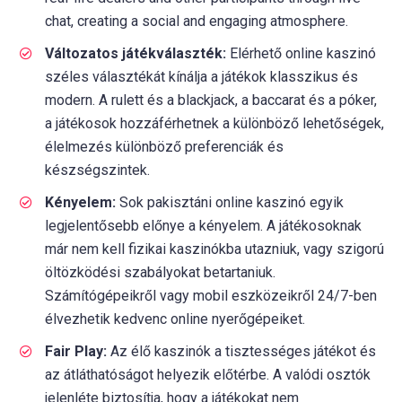
chat, creating a social and engaging atmosphere.
Változatos játékválaszték:
Elérhető online kaszinó
széles választékát kínálja a játékok klasszikus és
modern. A rulett és a blackjack, a baccarat és a póker,
a játékosok hozzáférhetnek a különböző lehetőségek,
élelmezés különböző preferenciák és
készségszintek.
Kényelem:
Sok pakisztáni online kaszinó egyik
legjelentősebb előnye a kényelem. A játékosoknak
már nem kell fizikai kaszinókba utazniuk, vagy szigorú
öltözködési szabályokat betartaniuk.
Számítógépeikről vagy mobil eszközeikről 24/7-ben
élvezhetik kedvenc online nyerőgépeiket.
Fair Play:
Az élő kaszinók a tisztességes játékot és
az átláthatóságot helyezik előtérbe. A valódi osztók
jelenléte biztosítja, hogy a játékokat nem