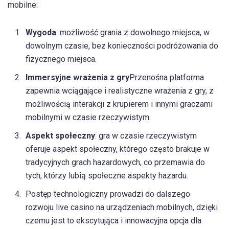
mobilne:
Wygoda
: możliwość grania z dowolnego miejsca, w
dowolnym czasie, bez konieczności podróżowania do
fizycznego miejsca.
Immersyjne wrażenia z gry
Przenośna platforma
zapewnia wciągające i realistyczne wrażenia z gry, z
możliwością interakcji z krupierem i innymi graczami
mobilnymi w czasie rzeczywistym.
Aspekt społeczny
: gra w czasie rzeczywistym
oferuje aspekt społeczny, którego często brakuje w
tradycyjnych grach hazardowych, co przemawia do
tych, którzy lubią społeczne aspekty hazardu.
Postęp technologiczny prowadzi do dalszego
rozwoju live casino na urządzeniach mobilnych, dzięki
czemu jest to ekscytująca i innowacyjna opcja dla