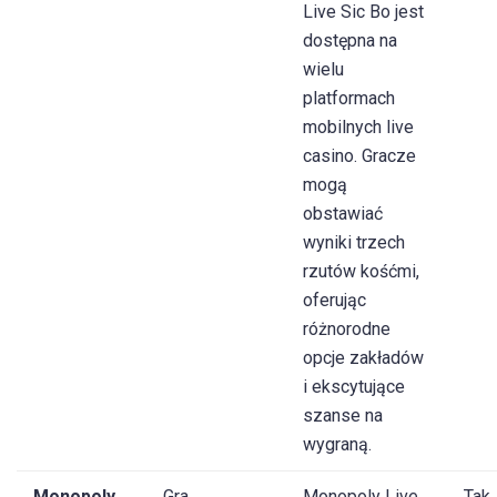
Live Sic Bo jest
dostępna na
wielu
platformach
mobilnych live
casino. Gracze
mogą
obstawiać
wyniki trzech
rzutów kośćmi,
oferując
różnorodne
opcje zakładów
i ekscytujące
szanse na
wygraną.
Monopoly
Gra
Monopoly Live
Tak