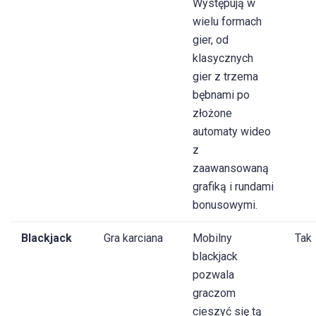
Występują w
wielu formach
gier, od
klasycznych
gier z trzema
bębnami po
złożone
automaty wideo
z
zaawansowaną
grafiką i rundami
bonusowymi.
Blackjack
Gra karciana
Mobilny
Tak
blackjack
pozwala
graczom
cieszyć się tą