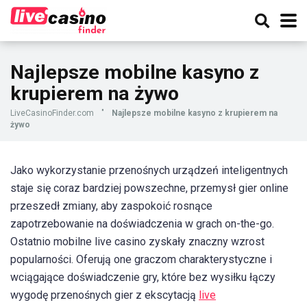
Najlepsze mobilne kasyno z
krupierem na żywo
LiveCasinoFinder.com
"
Najlepsze mobilne kasyno z krupierem na
żywo
Jako wykorzystanie przenośnych urządzeń inteligentnych
staje się coraz bardziej powszechne, przemysł gier online
przeszedł zmiany, aby zaspokoić rosnące
zapotrzebowanie na doświadczenia w grach on-the-go.
Ostatnio mobilne live casino zyskały znaczny wzrost
popularności. Oferują one graczom charakterystyczne i
wciągające doświadczenie gry, które bez wysiłku łączy
wygodę przenośnych gier z ekscytacją
live