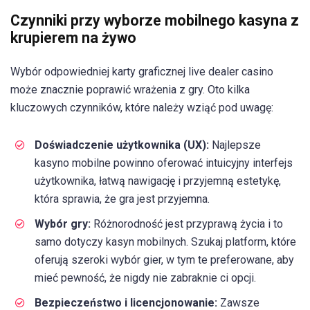
Czynniki przy wyborze mobilnego kasyna z
krupierem na żywo
Wybór odpowiedniej karty graficznej live dealer casino
może znacznie poprawić wrażenia z gry. Oto kilka
kluczowych czynników, które należy wziąć pod uwagę:
Doświadczenie użytkownika (UX):
Najlepsze
kasyno mobilne powinno oferować intuicyjny interfejs
użytkownika, łatwą nawigację i przyjemną estetykę,
która sprawia, że gra jest przyjemna.
Wybór gry:
Różnorodność jest przyprawą życia i to
samo dotyczy kasyn mobilnych. Szukaj platform, które
oferują szeroki wybór gier, w tym te preferowane, aby
mieć pewność, że nigdy nie zabraknie ci opcji.
Bezpieczeństwo i licencjonowanie:
Zawsze