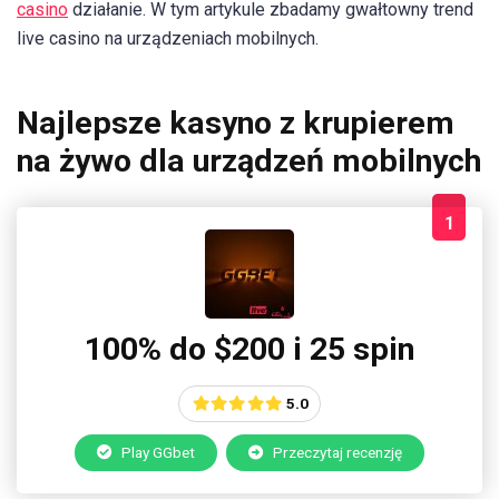
casino
działanie. W tym artykule zbadamy gwałtowny trend
live casino na urządzeniach mobilnych.
Najlepsze kasyno z krupierem
na żywo dla urządzeń mobilnych
1
100% do $200 i 25 spin
5.0
Play GGbet
Przeczytaj recenzję