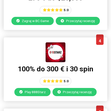
5.0
Zagraj w BC.Game
Przeczytaj recenzję
4
100% do 300 € i 30 spin
5.0
Play 888Starz
Przeczytaj recenzję