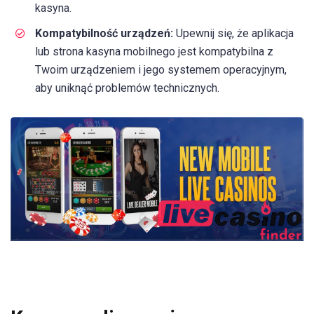
kasyna.
Kompatybilność urządzeń:
Upewnij się, że aplikacja
lub strona kasyna mobilnego jest kompatybilna z
Twoim urządzeniem i jego systemem operacyjnym,
aby uniknąć problemów technicznych.