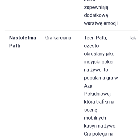
zapewniają
dodatkową
warstwę emocji.
Nastoletnia
Gra karciana
Teen Patti,
Tak
Patti
często
określany jako
indyjski poker
na żywo, to
popularna gra w
Azji
Południowej,
która trafiła na
scenę
mobilnych
kasyn na żywo.
Gra polega na