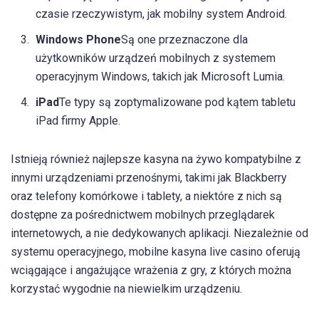
czasie rzeczywistym, jak mobilny system Android.
Windows Phone
Są one przeznaczone dla
użytkowników urządzeń mobilnych z systemem
operacyjnym Windows, takich jak Microsoft Lumia.
iPad
Te typy są zoptymalizowane pod kątem tabletu
iPad firmy Apple.
Istnieją również najlepsze kasyna na żywo kompatybilne z
innymi urządzeniami przenośnymi, takimi jak Blackberry
oraz telefony komórkowe i tablety, a niektóre z nich są
dostępne za pośrednictwem mobilnych przeglądarek
internetowych, a nie dedykowanych aplikacji. Niezależnie od
systemu operacyjnego, mobilne kasyna live casino oferują
wciągające i angażujące wrażenia z gry, z których można
korzystać wygodnie na niewielkim urządzeniu.