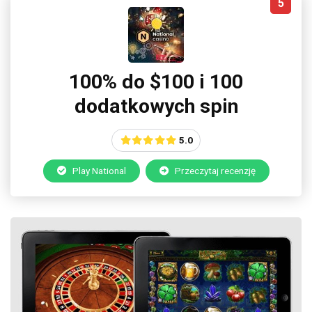
5
100% do $100 i 100
dodatkowych spin
5.0
Play National
Przeczytaj recenzję