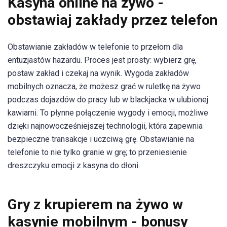
Kasyna online na żywo -
obstawiaj zakłady przez telefon
Obstawianie zakładów w telefonie to przełom dla
entuzjastów hazardu. Proces jest prosty: wybierz grę,
postaw zakład i czekaj na wynik. Wygoda zakładów
mobilnych oznacza, że możesz grać w ruletkę na żywo
podczas dojazdów do pracy lub w blackjacka w ulubionej
kawiarni. To płynne połączenie wygody i emocji, możliwe
dzięki najnowocześniejszej technologii, która zapewnia
bezpieczne transakcje i uczciwą grę. Obstawianie na
telefonie to nie tylko granie w grę; to przeniesienie
dreszczyku emocji z kasyna do dłoni.
Gry z krupierem na żywo w
kasynie mobilnym - bonusy