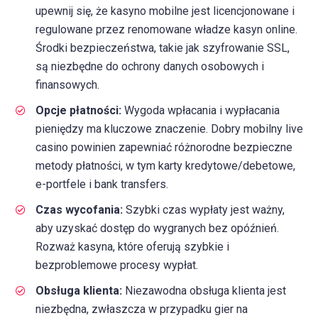
upewnij się, że kasyno mobilne jest licencjonowane i
regulowane przez renomowane władze kasyn online.
Środki bezpieczeństwa, takie jak szyfrowanie SSL,
są niezbędne do ochrony danych osobowych i
finansowych.
Opcje płatności:
Wygoda wpłacania i wypłacania
pieniędzy ma kluczowe znaczenie. Dobry mobilny live
casino powinien zapewniać różnorodne bezpieczne
metody płatności, w tym karty kredytowe/debetowe,
e-portfele i bank transfers.
Czas wycofania:
Szybki czas wypłaty jest ważny,
aby uzyskać dostęp do wygranych bez opóźnień.
Rozważ kasyna, które oferują szybkie i
bezproblemowe procesy wypłat.
Obsługa klienta:
Niezawodna obsługa klienta jest
niezbędna, zwłaszcza w przypadku gier na