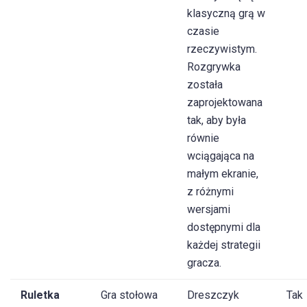
klasyczną grą w
czasie
rzeczywistym.
Rozgrywka
została
zaprojektowana
tak, aby była
równie
wciągająca na
małym ekranie,
z różnymi
wersjami
dostępnymi dla
każdej strategii
gracza.
Ruletka
Gra stołowa
Dreszczyk
Tak