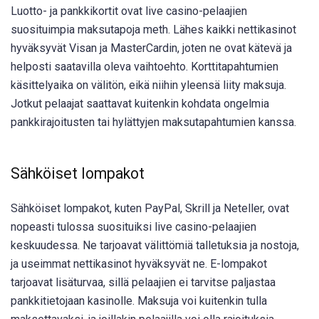
Luotto- ja pankkikortit ovat live casino-pelaajien
suosituimpia maksutapoja meth. Lähes kaikki nettikasinot
hyväksyvät Visan ja MasterCardin, joten ne ovat kätevä ja
helposti saatavilla oleva vaihtoehto. Korttitapahtumien
käsittelyaika on välitön, eikä niihin yleensä liity maksuja.
Jotkut pelaajat saattavat kuitenkin kohdata ongelmia
pankkirajoitusten tai hylättyjen maksutapahtumien kanssa.
Sähköiset lompakot
Sähköiset lompakot, kuten PayPal, Skrill ja Neteller, ovat
nopeasti tulossa suosituiksi live casino-pelaajien
keskuudessa. Ne tarjoavat välittömiä talletuksia ja nostoja,
ja useimmat nettikasinot hyväksyvät ne. E-lompakot
tarjoavat lisäturvaa, sillä pelaajien ei tarvitse paljastaa
pankkitietojaan kasinolle. Maksuja voi kuitenkin tulla