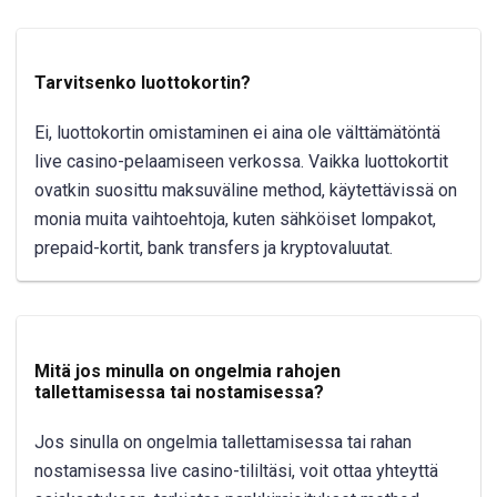
Tarvitsenko luottokortin?
Ei, luottokortin omistaminen ei aina ole välttämätöntä
live casino-pelaamiseen verkossa. Vaikka luottokortit
ovatkin suosittu maksuväline method, käytettävissä on
monia muita vaihtoehtoja, kuten sähköiset lompakot,
prepaid-kortit, bank transfers ja kryptovaluutat.
Mitä jos minulla on ongelmia rahojen
tallettamisessa tai nostamisessa?
Jos sinulla on ongelmia tallettamisessa tai rahan
nostamisessa live casino-tililtäsi, voit ottaa yhteyttä