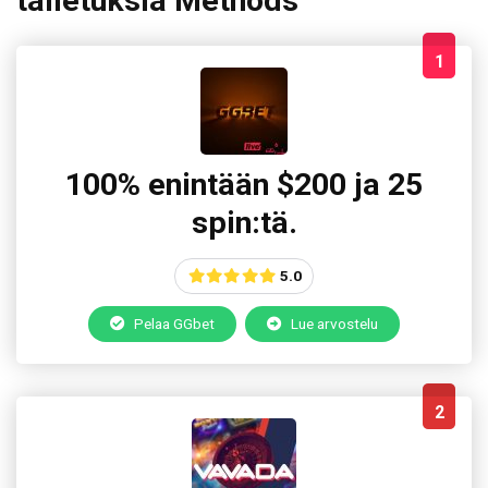
talletuksia Methods
1
100% enintään $200 ja 25
spin:tä.
5.0
Pelaa GGbet
Lue arvostelu
2