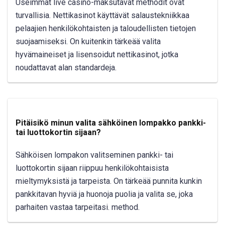
Useimmat live casino-maksutavat methodit ovat
turvallisia. Nettikasinot käyttävät salaustekniikkaa
pelaajien henkilökohtaisten ja taloudellisten tietojen
suojaamiseksi. On kuitenkin tärkeää valita
hyvämaineiset ja lisensoidut nettikasinot, jotka
noudattavat alan standardeja.
Pitäisikö minun valita sähköinen lompakko pankki-
tai luottokortin sijaan?
Sähköisen lompakon valitseminen pankki- tai
luottokortin sijaan riippuu henkilökohtaisista
mieltymyksistä ja tarpeista. On tärkeää punnita kunkin
pankkitavan hyviä ja huonoja puolia ja valita se, joka
parhaiten vastaa tarpeitasi. method.