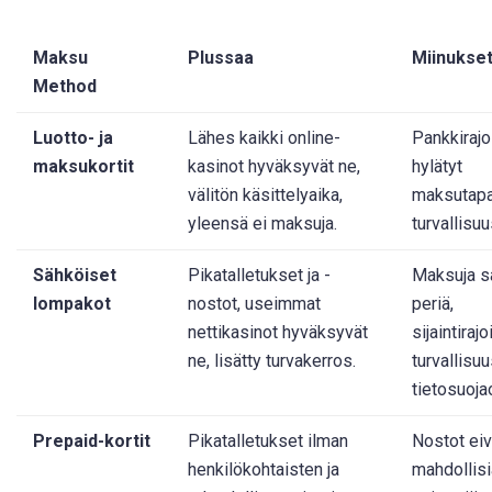
Maksu
Plussaa
Miinukse
Method
Luotto- ja
Lähes kaikki online-
Pankkirajo
maksukortit
kasinot hyväksyvät ne,
hylätyt
välitön käsittelyaika,
maksutapa
yleensä ei maksuja.
turvallisu
Sähköiset
Pikatalletukset ja -
Maksuja s
lompakot
nostot, useimmat
periä,
nettikasinot hyväksyvät
sijaintirajo
ne, lisätty turvakerros.
turvallisuu
tietosuoja
Prepaid-kortit
Pikatalletukset ilman
Nostot eiv
henkilökohtaisten ja
mahdollisi