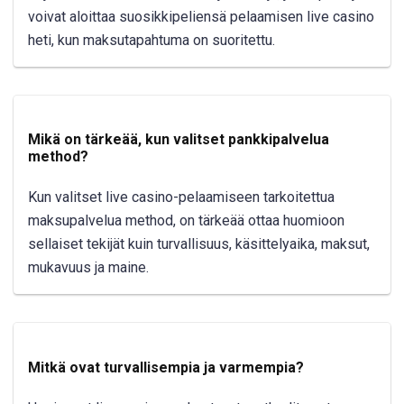
voivat aloittaa suosikkipeliensä pelaamisen live casino
heti, kun maksutapahtuma on suoritettu.
Mikä on tärkeää, kun valitset pankkipalvelua
method?
Kun valitset live casino-pelaamiseen tarkoitettua
maksupalvelua method, on tärkeää ottaa huomioon
sellaiset tekijät kuin turvallisuus, käsittelyaika, maksut,
mukavuus ja maine.
Mitkä ovat turvallisempia ja varmempia?