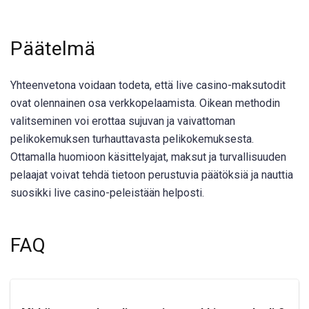
Päätelmä
Yhteenvetona voidaan todeta, että live casino-maksutodit
ovat olennainen osa verkkopelaamista. Oikean methodin
valitseminen voi erottaa sujuvan ja vaivattoman
pelikokemuksen turhauttavasta pelikokemuksesta.
Ottamalla huomioon käsittelyajat, maksut ja turvallisuuden
pelaajat voivat tehdä tietoon perustuvia päätöksiä ja nauttia
suosikki live casino-peleistään helposti.
FAQ