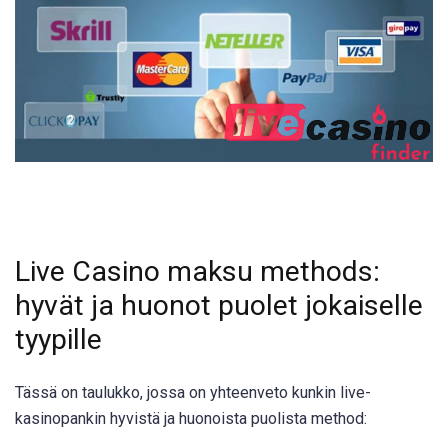
Live Casino maksu methods:
hyvät ja huonot puolet jokaiselle
tyypille
Tässä on taulukko, jossa on yhteenveto kunkin live-
kasinopankin hyvistä ja huonoista puolista method: