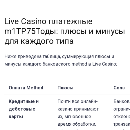
Live Casino платежные
m1TP75Тоды: плюсы и минусы
для каждого типа
Ниже приведена таблица, суммирующая плюсы и
минусы каждого банковского method в Live Casino:
Оплата Method
Плюсы
Cons
Кредитные и
Почти все онлайн-
Банков
дебетовые
казино принимают
ограни
карты
их, мгновенное
отклон
время обработки,
транзак