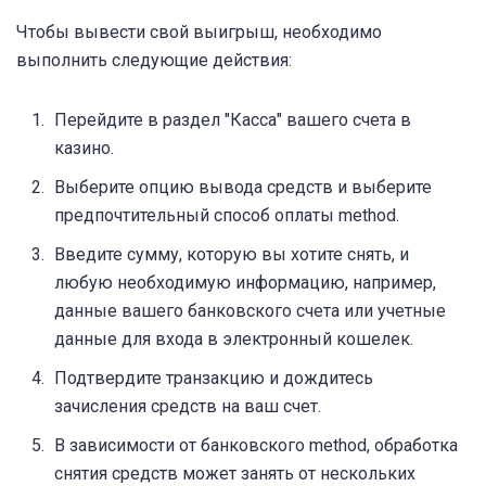
Чтобы вывести свой выигрыш, необходимо
выполнить следующие действия:
Перейдите в раздел "Касса" вашего счета в
казино.
Выберите опцию вывода средств и выберите
предпочтительный способ оплаты method.
Введите сумму, которую вы хотите снять, и
любую необходимую информацию, например,
данные вашего банковского счета или учетные
данные для входа в электронный кошелек.
Подтвердите транзакцию и дождитесь
зачисления средств на ваш счет.
В зависимости от банковского method, обработка
снятия средств может занять от нескольких