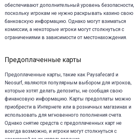
обеспечивают дополнительный уровень безопасности,
поскольку игрокам не нужно раскрывать казино свою
банковскую информацию. Однако могут взиматься
комиссии, а некоторые игроки могут столкнуться с
ограничениями в зависимости от местонахождения.
Предоплаченные карты
Предоплаченные карты, такие как Paysafecard и
Neosurf, являются популярным выбором для игроков,
которые хотят делать депозиты, не сообщая свою
финансовую информацию. Карты предоплаты можно
приобрести в Интернете или в розничных магазинах и
использовать для мгновенного пополнения счета.
Однако снятие средств с предоплаченных карт не
всегда возможно, и игроки могут столкнуться с