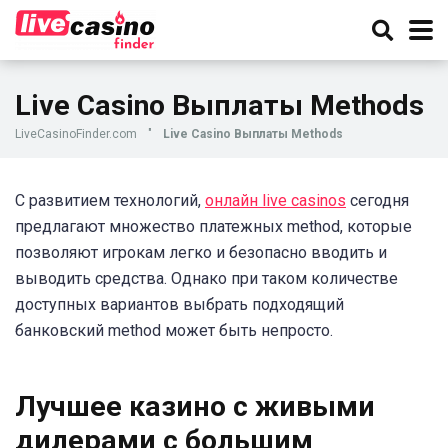
Live Casino Выплаты Methods
LiveCasinoFinder.com
"
Live Casino Выплаты Methods
С развитием технологий,
онлайн live casinos
сегодня
предлагают множество платежных method, которые
позволяют игрокам легко и безопасно вводить и
выводить средства. Однако при таком количестве
доступных вариантов выбрать подходящий
банковский method может быть непросто.
Лучшее казино с живыми
дилерами с большим