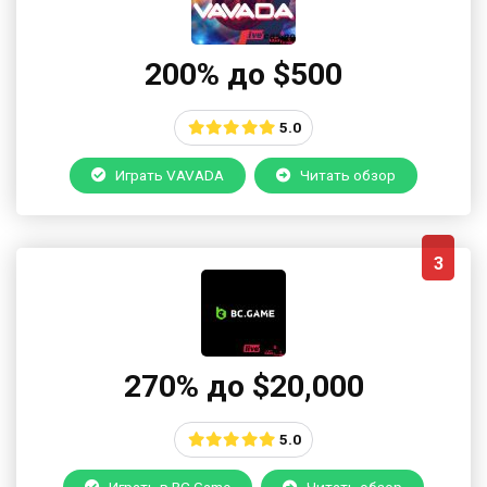
200% до $500
5.0
Играть VAVADA
Читать обзор
3
270% до $20,000
5.0
Играть в BC.Game
Читать обзор