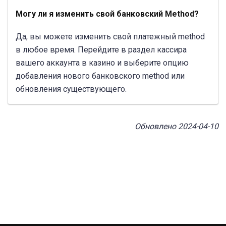
Могу ли я изменить свой банковский Method?
Да, вы можете изменить свой платежный method
в любое время. Перейдите в раздел кассира
вашего аккаунта в казино и выберите опцию
добавления нового банковского method или
обновления существующего.
Обновлено 2024-04-10