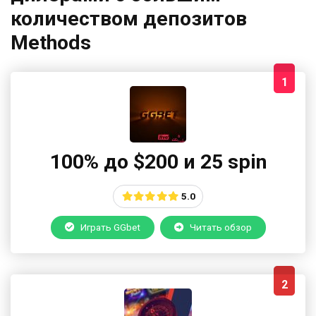
количеством депозитов
Methods
1
100% до $200 и 25 spin
5.0
Играть GGbet
Читать обзор
2