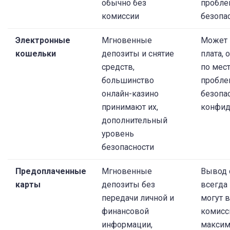
обычно без
пробле
комиссии
безопа
Электронные
Мгновенные
Может 
кошельки
депозиты и снятие
плата, 
средств,
по мес
большинство
пробл
онлайн-казино
безопа
принимают их,
конфид
дополнительный
уровень
безопасности
Предоплаченные
Мгновенные
Вывод 
карты
депозиты без
всегда
передачи личной и
могут 
финансовой
комисс
информации,
макси