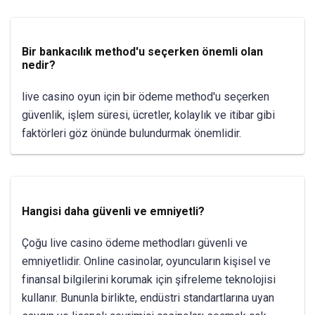
Bir bankacılık method'u seçerken önemli olan
nedir?
live casino oyun için bir ödeme method'u seçerken
güvenlik, işlem süresi, ücretler, kolaylık ve itibar gibi
faktörleri göz önünde bulundurmak önemlidir.
Hangisi daha güvenli ve emniyetli?
Çoğu live casino ödeme methodları güvenli ve
emniyetlidir. Online casinolar, oyuncuların kişisel ve
finansal bilgilerini korumak için şifreleme teknolojisi
kullanır. Bununla birlikte, endüstri standartlarına uyan