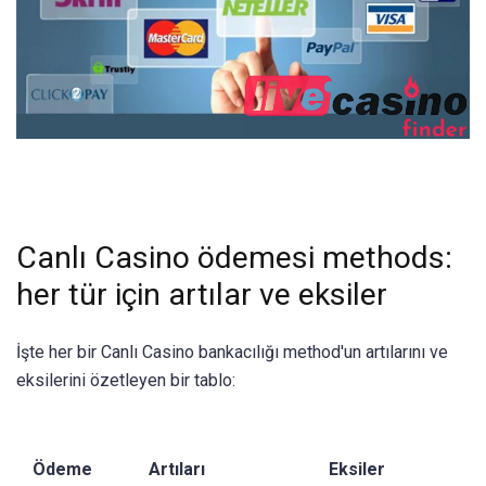
Canlı Casino ödemesi methods:
her tür için artılar ve eksiler
İşte her bir Canlı Casino bankacılığı method'un artılarını ve
eksilerini özetleyen bir tablo:
Ödeme
Artıları
Eksiler