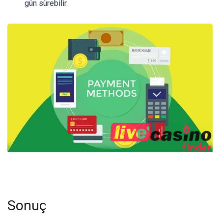
gün sürebilir.
Sonuç