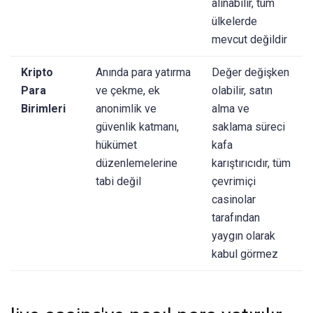
alınabilir, tüm
ülkelerde
mevcut değildir
Kripto
Anında para yatırma
Değer değişken
Para
ve çekme, ek
olabilir, satın
Birimleri
anonimlik ve
alma ve
güvenlik katmanı,
saklama süreci
hükümet
kafa
düzenlemelerine
karıştırıcıdır, tüm
tabi değil
çevrimiçi
casinolar
tarafından
yaygın olarak
kabul görmez