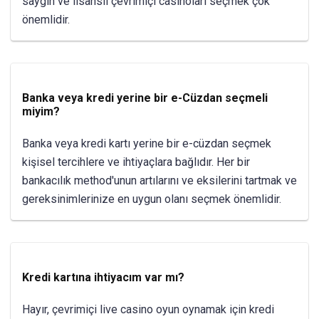
saygın ve lisanslı çevrimiçi casinoları seçmek çok
önemlidir.
Banka veya kredi yerine bir e-Cüzdan seçmeli
miyim?
Banka veya kredi kartı yerine bir e-cüzdan seçmek
kişisel tercihlere ve ihtiyaçlara bağlıdır. Her bir
bankacılık method'unun artılarını ve eksilerini tartmak ve
gereksinimlerinize en uygun olanı seçmek önemlidir.
Kredi kartına ihtiyacım var mı?
Hayır, çevrimiçi live casino oyun oynamak için kredi