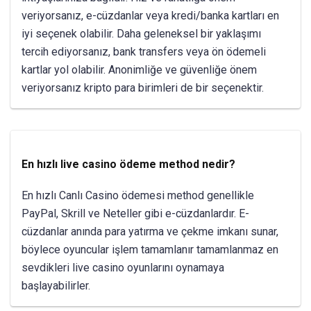
veriyorsanız, e-cüzdanlar veya kredi/banka kartları en
iyi seçenek olabilir. Daha geleneksel bir yaklaşımı
tercih ediyorsanız, bank transfers veya ön ödemeli
kartlar yol olabilir. Anonimliğe ve güvenliğe önem
veriyorsanız kripto para birimleri de bir seçenektir.
En hızlı live casino ödeme method nedir?
En hızlı Canlı Casino ödemesi method genellikle
PayPal, Skrill ve Neteller gibi e-cüzdanlardır. E-
cüzdanlar anında para yatırma ve çekme imkanı sunar,
böylece oyuncular işlem tamamlanır tamamlanmaz en
sevdikleri live casino oyunlarını oynamaya
başlayabilirler.