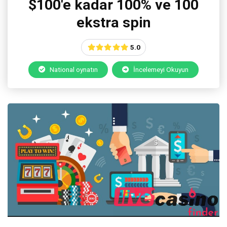
$100'e kadar 100% ve 100
ekstra spin
5.0
National oynatın
İncelemeyi Okuyun