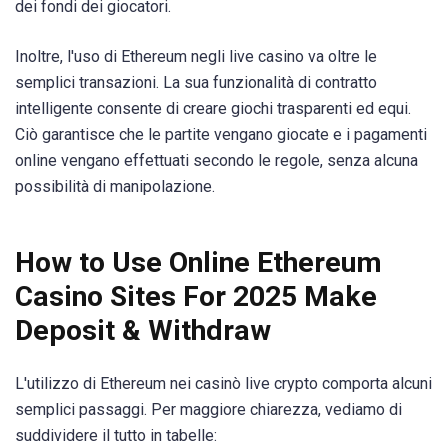
dei fondi dei giocatori.
Inoltre, l'uso di Ethereum negli live casino va oltre le
semplici transazioni. La sua funzionalità di contratto
intelligente consente di creare giochi trasparenti ed equi.
Ciò garantisce che le partite vengano giocate e i pagamenti
online vengano effettuati secondo le regole, senza alcuna
possibilità di manipolazione.
How to Use Online Ethereum
Casino Sites For 2025 Make
Deposit & Withdraw
L'utilizzo di Ethereum nei casinò live crypto comporta alcuni
semplici passaggi. Per maggiore chiarezza, vediamo di
suddividere il tutto in tabelle: