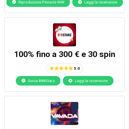
Riproduzione Pinnacle WW
Leggi la recensione
100% fino a 300 € e 30 spin
5.0
Gioca 888Starz
Leggi la recensione