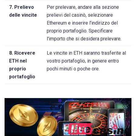
7. Prelievo
Per prelevare, andare alla sezione
delle vincite
prelievi del casinò, selezionare
Ethereum e inserire l'indirizzo del
proprio portafoglio. Specificare
l'importo che si desidera prelevare.
8. Ricevere
Le vincite in ETH saranno trasferite al
ETH nel
vostro portafoglio, in genere entro
proprio
pochi minuti o poche ore.
portafoglio