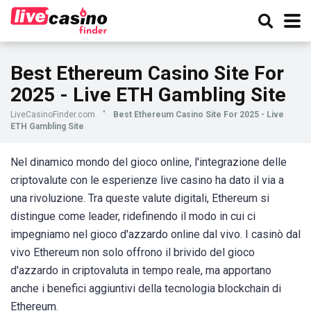
Best Ethereum Casino Site For
2025 - Live ETH Gambling Site
LiveCasinoFinder.com
"
Best Ethereum Casino Site For 2025 - Live
ETH Gambling Site
Nel dinamico mondo del gioco online, l'integrazione delle
criptovalute con le esperienze live casino ha dato il via a
una rivoluzione. Tra queste valute digitali, Ethereum si
distingue come leader, ridefinendo il modo in cui ci
impegniamo nel gioco d'azzardo online dal vivo. I casinò dal
vivo Ethereum non solo offrono il brivido del gioco
d'azzardo in criptovaluta in tempo reale, ma apportano
anche i benefici aggiuntivi della tecnologia blockchain di
Ethereum.