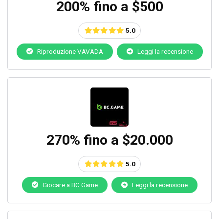
200% fino a $500
5.0
Riproduzione VAVADA
Leggi la recensione
270% fino a $20.000
5.0
Giocare a BC.Game
Leggi la recensione