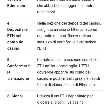
Ethereum
che abbia buone leggere le nostre
recensioni.
4.
Nella sezione dei depositi del casinò,
Depositare
scegliete un casinò Ethereum come
ETH nel
deposito method. Riceverete un
conto del
indirizzo di portafoglio a cui inviare
casinò
l'ETH.
5.
Completate la transazione con i token
Confermare
ETH nel loro portafoglio. L'ETH
la
dovrebbe apparire sul conto del
transazione
casinò in pochi minuti, grazie ai rapidi
tempi di elaborazione di Ethereum.
6. Giochi
Utilizza il tuo ETH depositato per
giocare ai giochi live casino.