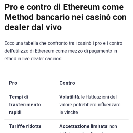
Pro e contro di Ethereum come
Method bancario nei casinò con
dealer dal vivo
Ecco una tabella che confronto tra i casinò i pro e i contro
dell'utilizzo di Ethereum come mezzo di pagamento in
ethod in live dealer casinos:
Pro
Contro
Tempi di
Volatilità
: le fluttuazioni del
trasferimento
valore potrebbero influenzare
rapidi
le vincite
Tariffe ridotte
Accettazione limitata
: non