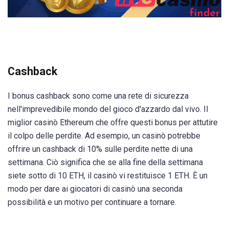
Cashback
I bonus cashback sono come una rete di sicurezza
nell'imprevedibile mondo del gioco d'azzardo dal vivo. Il
miglior casinò Ethereum che offre questi bonus per attutire
il colpo delle perdite. Ad esempio, un casinò potrebbe
offrire un cashback di 10% sulle perdite nette di una
settimana. Ciò significa che se alla fine della settimana
siete sotto di 10 ETH, il casinò vi restituisce 1 ETH. È un
modo per dare ai giocatori di casinò una seconda
possibilità e un motivo per continuare a tornare.