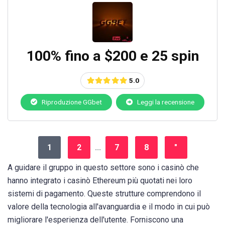
100% fino a $200 e 25 spin
5.0
Riproduzione GGbet
Leggi la recensione
1
2
...
7
8
"
A guidare il gruppo in questo settore sono i casinò che
hanno integrato i casinò Ethereum più quotati nei loro
sistemi di pagamento. Queste strutture comprendono il
valore della tecnologia all'avanguardia e il modo in cui può
migliorare l'esperienza dell'utente. Forniscono una