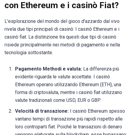
con Ethereum e i casinò Fiat?
L'esplorazione del mondo del gioco d'azzardo dal vivo
rivela due tipi principali di casinò: I casinò Ethereum e i
casinò fiat. La distinzione tra questi due tipi di casinò
risiede principalmente nei metodi di pagamento e nella
tecnologia sottostante.
Pagamento Methodi e valuta:
La differenza più
evidente riguarda le valute accettate. I casinò
Ethereum operano utilizzando Ethereum (ETH), una
forma di criptovaluta, mentre i casinò fiat utilizzano
valute tradizionali come USD, EUR o GBP.
Velocità di transazione:
I casinò Ethereum spesso
vantano tempi di transazione più rapidi rispetto alle
loro controparti fiat. Poiché le transazioni di denaro
vengono elaborate sulla blockchain, esse bypassano