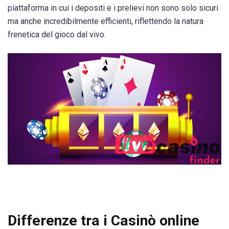
piattaforma in cui i depositi e i prelievi non sono solo sicuri
ma anche incredibilmente efficienti, riflettendo la natura
frenetica del gioco dal vivo.
Differenze tra i Casinò online