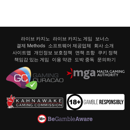
라이브 카지노
라이브 카지노 게임
보너스
결제 Methods
소프트웨어 제공업체
회사 소개
사이트맵
개인정보 보호정책
면책 조항
쿠키 정책
책임감 있는 게임
이용 약관
도박 중독
문의하기