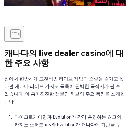
캐나다의 live dealer casino에 대
한 주요 사항
집에서 편안하게 고전적인 라이브 게임의 스릴을 즐기고 싶
다면 캐나다 라이브 카지노 목록이 완벽한 목적지가 될 수
있습니다. 이 흥미진진한 갬블링 허브의 주요 특징을 소개합
니다:
마이크로게이밍과 Evolution가 각각 운영하는 최고의
카지노 스터드 ios와 Evolution가 캐나다에 기반을 두