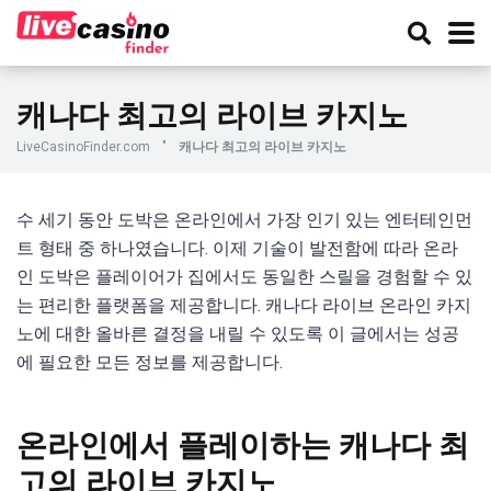
캐나다 최고의 라이브 카지노
LiveCasinoFinder.com
"
캐나다 최고의 라이브 카지노
수 세기 동안 도박은 온라인에서 가장 인기 있는 엔터테인먼
트 형태 중 하나였습니다. 이제 기술이 발전함에 따라 온라
인 도박은 플레이어가 집에서도 동일한 스릴을 경험할 수 있
는 편리한 플랫폼을 제공합니다. 캐나다 라이브 온라인 카지
노에 대한 올바른 결정을 내릴 수 있도록 이 글에서는 성공
에 필요한 모든 정보를 제공합니다.
온라인에서 플레이하는 캐나다 최
고의 라이브 카지노