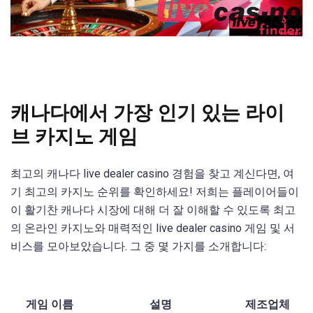
캐나다에서 가장 인기 있는 라이
브 카지노 게임
최고의 캐나다 live dealer casino 경험을 찾고 계신다면, 여
기 최고의 카지노 순위를 확인하세요! 저희는 플레이어들이
이 활기찬 캐나다 시장에 대해 더 잘 이해할 수 있도록 최고
의 온라인 카지노와 매력적인 live dealer casino 게임 및 서
비스를 모아보았습니다. 그 중 몇 가지를 소개합니다:
게임 이름
설명
제조업체