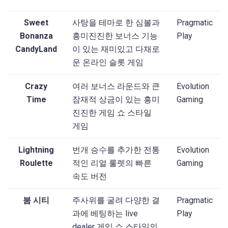
Sweet
사탕을 테마로 한 심볼과
Pragmatic
Bonanza
흥미진진한 보너스 기능
Play
CandyLand
이 있는 재미있고 다채로
운 온라인 슬롯 게임
Crazy
여러 보너스 라운드와 큰
Evolution
Time
잠재적 상금이 있는 흥미
Gaming
진진한 게임 쇼 스타일
게임
Lightning
번개 승수를 추가한 전통
Evolution
Roulette
적인 리얼 룰렛의 빠른
Gaming
속도 버전
붐 시티
주사위를 굴려 다양한 결
Pragmatic
과에 베팅하는 live
Play
dealer 게임 쇼 스타일의