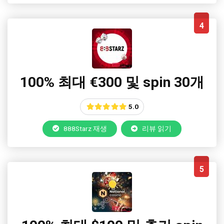
4
100% 최대 €300 및 spin 30개
5.0
888Starz 재생
리뷰 읽기
5