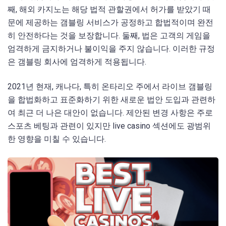
째, 해외 카지노는 해당 법적 관할권에서 허가를 받았기 때
문에 제공하는 갬블링 서비스가 공정하고 합법적이며 완전
히 안전하다는 것을 보장합니다. 둘째, 법은 고객의 게임을
엄격하게 금지하거나 불이익을 주지 않습니다. 이러한 규정
은 갬블링 회사에 엄격하게 적용됩니다.
2021년 현재, 캐나다, 특히 온타리오 주에서 라이브 갬블링
을 합법화하고 표준화하기 위한 새로운 법안 도입과 관련하
여 최근 더 나은 대안이 없습니다. 제안된 변경 사항은 주로
스포츠 베팅과 관련이 있지만 live casino 섹션에도 광범위
한 영향을 미칠 수 있습니다.