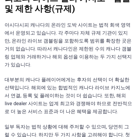
및 제한 사항(규제)
아시다시피 캐나다의 온라인 도박 사이트는 법적 회색 영역
에서 운영되고 있습니다. 각 주마다 자체 규제 기관이 있지
만, 온라인 라이브 갬블링을 포함하도록 범위를 확장한 곳은
거의 없습니다. 따라서 캐나다인은 제한된 수의 캐나다 갬블
링 업체와 거래하거나 해외 옵션을 이용하는 두 가지 선택지
가 있습니다.
대부분의 캐나다 플레이어에게는 후자의 선택이 더 확실한
선택입니다. 해외에 있는 합법적인 캐나다 라이브 카지노에
서 연결, 등록 및 플레이하는 것이 더 쉽습니다. 또한, 해외
live dealer 사이트는 업계 최고와 경쟁해야 하므로 전반적으
로 더 높은 서비스 표준과 더 나은 혜택을 제공합니다.
일부 독자는 법적 상황에 대해 주저할 수 있으며, 당연히 그
럴 수 있습니다. 하지만 두 가지 사항을 고려해야 합니다. 첫