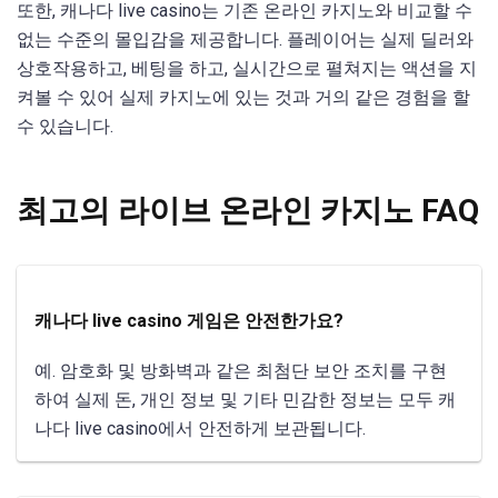
또한, 캐나다 live casino는 기존 온라인 카지노와 비교할 수
없는 수준의 몰입감을 제공합니다. 플레이어는 실제 딜러와
상호작용하고, 베팅을 하고, 실시간으로 펼쳐지는 액션을 지
켜볼 수 있어 실제 카지노에 있는 것과 거의 같은 경험을 할
수 있습니다.
최고의 라이브 온라인 카지노 FAQ
캐나다 live casino 게임은 안전한가요?
예. 암호화 및 방화벽과 같은 최첨단 보안 조치를 구현
하여 실제 돈, 개인 정보 및 기타 민감한 정보는 모두 캐
나다 live casino에서 안전하게 보관됩니다.