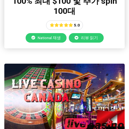
100% 최대 $100 및 추가 spin
100대
5.0
National 재생
리뷰 읽기