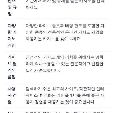
선스
기관에서 허가 및 규제를 받는 카지노를 선택
및 규
하세요.
정
다양
다양한 라이브 슬롯과 베팅 한도를 포함한 다
한 카
양한 종류의 전통적인 온라인 카지노 게임을
지노
제공하는 카지노를 찾아보세요.
게임
라이
긍정적인 카지노 게임 경험을 위해서는 명확
브 딜
하게 의사소통할 수 있는 전문적이고 친절한
러의
딜러가 중요합니다.
품질
사용
탐색하기 쉬운 최고의 사이트, 직관적인 인터
자 경
페이스, 최적화된 게임플레이를 통해 좋은 사
험
용자 경험을 제공하는 것이 중요합니다.