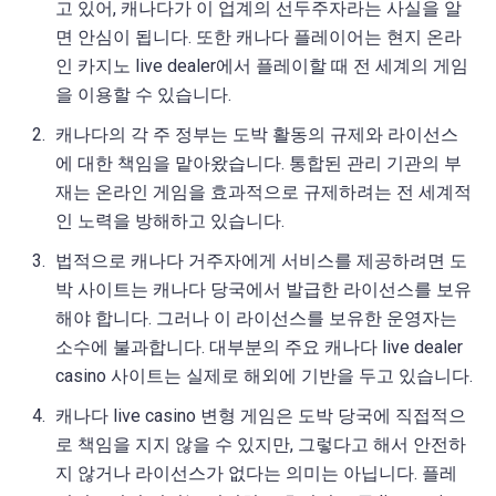
고 있어, 캐나다가 이 업계의 선두주자라는 사실을 알
면 안심이 됩니다. 또한 캐나다 플레이어는 현지 온라
인 카지노 live dealer에서 플레이할 때 전 세계의 게임
을 이용할 수 있습니다.
캐나다의 각 주 정부는 도박 활동의 규제와 라이선스
에 대한 책임을 맡아왔습니다. 통합된 관리 기관의 부
재는 온라인 게임을 효과적으로 규제하려는 전 세계적
인 노력을 방해하고 있습니다.
법적으로 캐나다 거주자에게 서비스를 제공하려면 도
박 사이트는 캐나다 당국에서 발급한 라이선스를 보유
해야 합니다. 그러나 이 라이선스를 보유한 운영자는
소수에 불과합니다. 대부분의 주요 캐나다 live dealer
casino 사이트는 실제로 해외에 기반을 두고 있습니다.
캐나다 live casino 변형 게임은 도박 당국에 직접적으
로 책임을 지지 않을 수 있지만, 그렇다고 해서 안전하
지 않거나 라이선스가 없다는 의미는 아닙니다. 플레