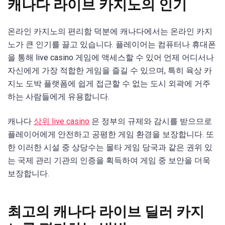
캐나다 라이브 카지노의 인기
온라인 카지노의 편리함 덕분에 캐나다에서는 온라인 카지
노가 큰 인기를 끌고 있습니다. 플레이어는 컴퓨터나 휴대폰
을 통해 live casino 게임에 액세스할 수 있어 언제 어디서나
자신에게 가장 적합한 게임을 즐길 수 있으며, 특히 육상 카
지노 도박 플랫폼에 쉽게 접근할 수 없는 도시 외곽에 거주
하는 사람들에게 유용합니다.
캐나다
상위 live casino
은 정부의 규제와 감시를 받으므로
플레이어에게 안전하고 공평한 게임 환경을 보장합니다. 또
한 이러한 시설 중 상당수는 몰타 게임 당국과 같은 권위 있
는 국제 관리 기관의 인증을 획득하여 게임 중 보안을 더욱
보장합니다.
최고의 캐나다 라이브 딜러 카지