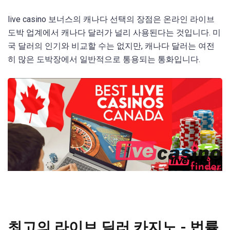
live casino 보너스의 캐나다 선택의 장점은 온라인 라이브
도박 업계에서 캐나다 달러가 널리 사용된다는 것입니다. 미
국 달러의 인기와 비교할 수는 없지만, 캐나다 달러는 여전
히 많은 도박장에서 일반적으로 통용되는 통화입니다.
최고의 라이브 딜러 카지노 - 법률