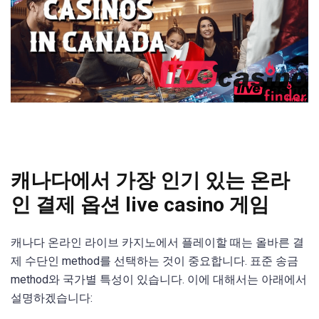
캐나다에서 가장 인기 있는 온라
인 결제 옵션 live casino 게임
캐나다 온라인 라이브 카지노에서 플레이할 때는 올바른 결
제 수단인 method를 선택하는 것이 중요합니다. 표준 송금
method와 국가별 특성이 있습니다. 이에 대해서는 아래에서
설명하겠습니다: