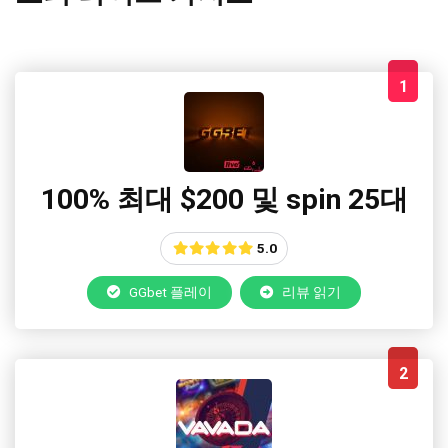
1
100% 최대 $200 및 spin 25대
5.0
GGbet 플레이
리뷰 읽기
2