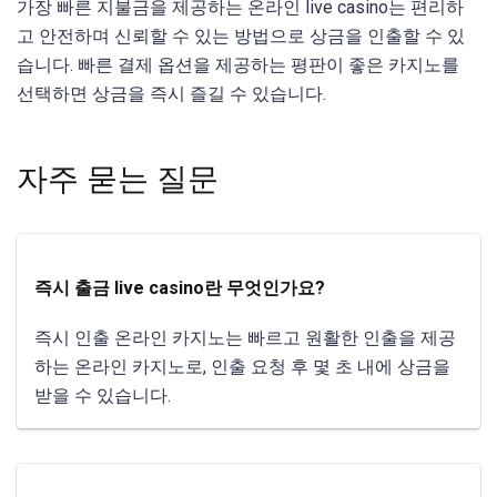
가장 빠른 지불금을 제공하는 온라인 live casino는 편리하
고 안전하며 신뢰할 수 있는 방법으로 상금을 인출할 수 있
습니다. 빠른 결제 옵션을 제공하는 평판이 좋은 카지노를
선택하면 상금을 즉시 즐길 수 있습니다.
자주 묻는 질문
즉시 출금 live casino란 무엇인가요?
즉시 인출 온라인 카지노는 빠르고 원활한 인출을 제공
하는 온라인 카지노로, 인출 요청 후 몇 초 내에 상금을
받을 수 있습니다.