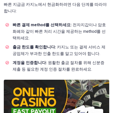
빠른 지급금 카지노에서 현금화하려면 다음 단계를 따라야
합니다:
빠른 결제 method를 선택하세요:
전자지갑이나 암호
화폐와 같이 빠른 처리 시간을 제공하는 method를 선
택하세요.
출금 한도를 확인합니다:
카지노 또는 결제 서비스 제
공업체가 부과한 인출 한도를 알고 있어야 합니다.
계정을 인증합니다:
원활한 출금 절차를 위해 신분증
제출 등 필요한 계정 인증 절차를 완료하세요.