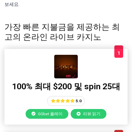
보세요.
가장 빠른 지불금을 제공하는 최
고의 온라인 라이브 카지노
1
100% 최대 $200 및 spin 25대
5.0
GGbet 플레이
리뷰 읽기