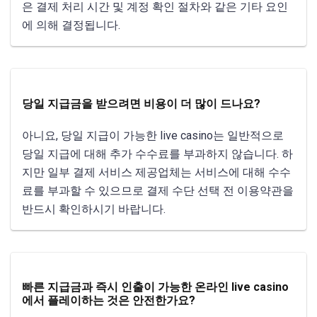
은 결제 처리 시간 및 계정 확인 절차와 같은 기타 요인
에 의해 결정됩니다.
당일 지급금을 받으려면 비용이 더 많이 드나요?
아니요, 당일 지급이 가능한 live casino는 일반적으로
당일 지급에 대해 추가 수수료를 부과하지 않습니다. 하
지만 일부 결제 서비스 제공업체는 서비스에 대해 수수
료를 부과할 수 있으므로 결제 수단 선택 전 이용약관을
반드시 확인하시기 바랍니다.
빠른 지급금과 즉시 인출이 가능한 온라인 live casino
에서 플레이하는 것은 안전한가요?