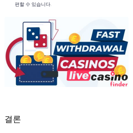
편할 수 있습니다.
결론