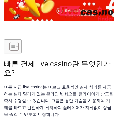
빠른 결제 live casino란 무엇인가
요?
빠른 지급 live casino는 빠르고 효율적인 결제 처리를 제공
하는 실제 딜러가 있는 온라인 변형으로, 플레이어가 상금을
즉시 수령할 수 있습니다. 그들은 첨단 기술을 사용하여 거
래를 빠르고 안전하게 처리하여 플레이어가 지체없이 상금
을 즐길 수 있도록 보장합니다.