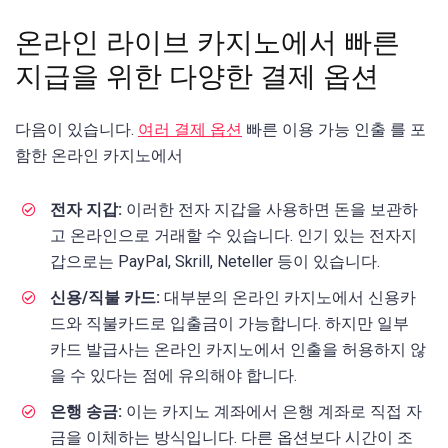
온라인 라이브 카지노에서 빠른
지급을 위한 다양한 결제 옵션
다음이 있습니다.
여러 결제 옵션
빠른 이용 가능
인출
를 포
함한 온라인 카지노에서
전자 지갑:
이러한 전자 지갑을 사용하면 돈을 보관하
고 온라인으로 거래할 수 있습니다. 인기 있는 전자지
갑으로는 PayPal, Skrill, Neteller 등이 있습니다.
신용/직불 카드:
대부분의 온라인 카지노에서 신용카
드와 직불카드로 입출금이 가능합니다. 하지만 일부
카드 발급사는 온라인 카지노에서 인출을 허용하지 않
을 수 있다는 점에 유의해야 합니다.
은행 송금:
이는 카지노 계좌에서 은행 계좌로 직접 자
금을 이체하는 방식입니다. 다른 옵션보다 시간이 조