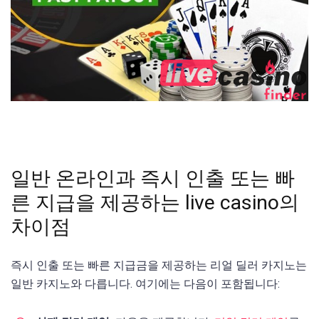
일반 온라인과 즉시 인출 또는 빠
른 지급을 제공하는 live casino의
차이점
즉시 인출 또는 빠른 지급금을 제공하는 리얼 딜러 카지노는
일반 카지노와 다릅니다. 여기에는 다음이 포함됩니다: