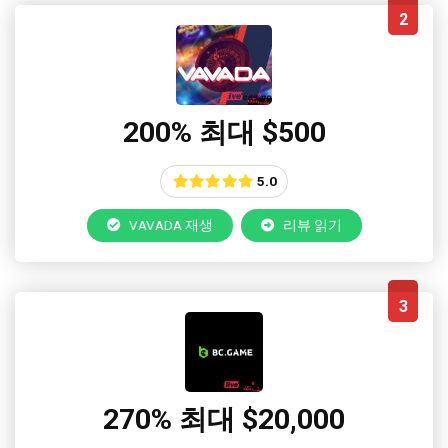
2
200% 최대 $500
5.0
VAVADA 재생
리뷰 읽기
3
270% 최대 $20,000