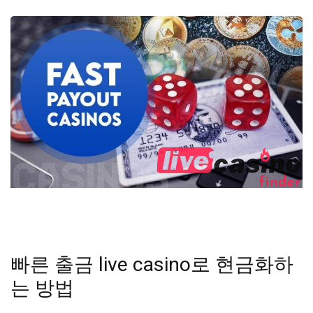
빠른 출금 live casino로 현금화하
는 방법