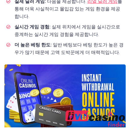
실제 딜러 게임:
다음을 제공합니다.
리얼 딜러 게임
를
통해 더욱 사실적이고 몰입감 있는 게임 환경을 제공
합니다.
실시간 게임 경험:
실제 위치에서 게임을 실시간으로
중계하는 실시간 게임 경험을 제공합니다.
더 높은 베팅 한도:
일반 베팅보다 베팅 한도가 높은 경
우가 많기 때문에 고액 도박꾼에게 더 매력적입니다.