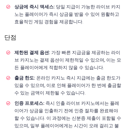
상금에 즉시 액세스:
당일 지급이 가능한 라이브 카지
노는 플레이어가 즉시 상금을 받을 수 있어 원활하고
효율적인 게임 경험을 제공합니다.
단점
제한된 결제 옵션:
가장 빠른 지급금을 제공하는 라이
브 카지노는 결제 옵션이 제한적일 수 있으며, 이는 모
든 플레이어에게 적합하지 않을 수 있습니다.
출금 한도:
온라인 카지노 즉시 지급에는 출금 한도가
있을 수 있으며, 이로 인해 플레이어가 한 번에 출금할
수 있는 금액이 제한될 수 있습니다.
인증 프로세스:
즉시 인출 라이브 카지노에서는 플레
이어가 상금을 인출하기 전에 인증 절차를 완료해야
할 수 있습니다. 이 과정에는 신분증 제출이 포함될 수
있으며, 일부 플레이어에게는 시간이 오래 걸리고 불