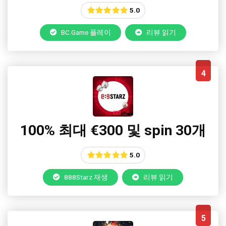
5.0
BC.Game 플레이
리뷰 읽기
4
100% 최대 €300 및 spin 30개
5.0
888Starz 재생
리뷰 읽기
5