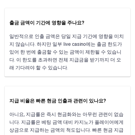
출금 금액이 기간에 영향을 주나요?
일반적으로 인출 금액은 당일 지급 기간에 영향을 미치
지 않습니다. 하지만 일부 live casino에는 출금 한도가
있어 한 번에 출금할 수 있는 금액이 제한될 수 있습니
다. 이 한도를 초과하면 전체 지급금을 받기까지 더 오
래 기다려야 할 수 있습니다.
지급 비율은 빠른 현금 인출과 관련이 있나요?
아니요, 지급률은 즉시 현금화와는 아무런 관련이 없습
니다. 지급률은 베팅 금액 대비 카지노가 플레이어에게
상금으로 지급하는 금액의 척도입니다. 빠른 현금 지급