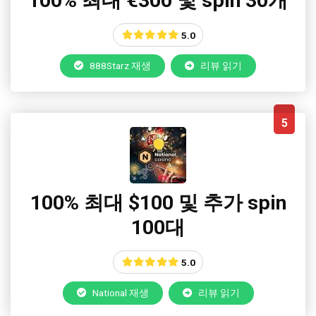
100% 최대 €300 및 spin 30개
5.0
888Starz 재생
리뷰 읽기
5
100% 최대 $100 및 추가 spin
100대
5.0
National 재생
리뷰 읽기