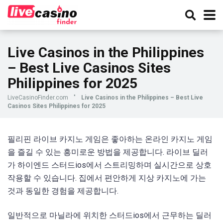
Live Casinos in the Philippines
– Best Live Casinos Sites
Philippines for 2025
LiveCasinoFinder.com
"
Live Casinos in the Philippines – Best Live
Casinos Sites Philippines for 2025
필리핀 라이브 카지노 게임은 좋아하는 온라인 카지노 게임
을 즐길 수 있는 흥미로운 방법을 제공합니다. 라이브 딜러
가 하이엔드 스터드ios에서 스트리밍하며 실시간으로 상호
작용할 수 있습니다. 집에서 편안하게 지상 카지노에 가는
것과 동일한 경험을 제공합니다.
일반적으로 마닐라에 위치한 스터드ios에서 근무하는 딜러