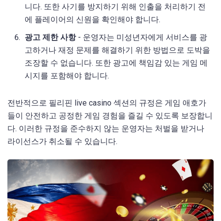
니다. 또한 사기를 방지하기 위해 인출을 처리하기 전
에 플레이어의 신원을 확인해야 합니다.
광고 제한 사항
- 운영자는 미성년자에게 서비스를 광
고하거나 재정 문제를 해결하기 위한 방법으로 도박을
조장할 수 없습니다. 또한 광고에 책임감 있는 게임 메
시지를 포함해야 합니다.
전반적으로 필리핀 live casino 섹션의 규정은 게임 애호가
들이 안전하고 공정한 게임 경험을 즐길 수 있도록 보장합니
다. 이러한 규정을 준수하지 않는 운영자는 처벌을 받거나
라이선스가 취소될 수 있습니다.