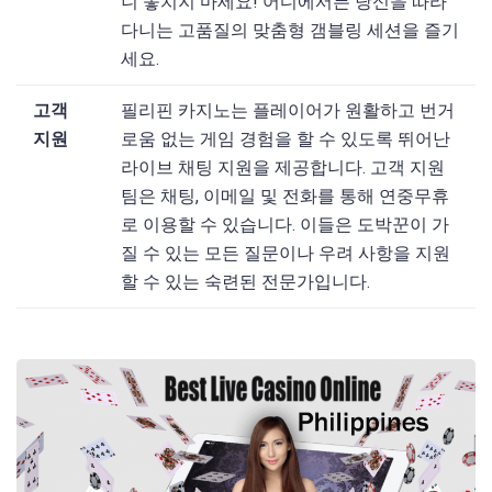
니 놓치지 마세요! 어디에서든 당신을 따라
다니는 고품질의 맞춤형 갬블링 세션을 즐기
세요.
고객
필리핀 카지노는 플레이어가 원활하고 번거
지원
로움 없는 게임 경험을 할 수 있도록 뛰어난
라이브 채팅 지원을 제공합니다. 고객 지원
팀은 채팅, 이메일 및 전화를 통해 연중무휴
로 이용할 수 있습니다. 이들은 도박꾼이 가
질 수 있는 모든 질문이나 우려 사항을 지원
할 수 있는 숙련된 전문가입니다.