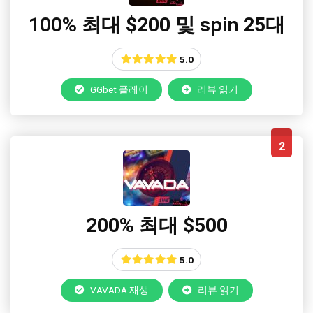
100% 최대 $200 및 spin 25대
5.0
GGbet 플레이
리뷰 읽기
2
200% 최대 $500
5.0
VAVADA 재생
리뷰 읽기