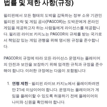
법률 및 제한 사항(규정)
필리핀에서 모든 형태의 도박을 감독하는 정부 소유 기관인
필리핀 오락 및 게임 공사(PAGCOR)는 도박꾼에게 온라인
게임을 제공하고자 하는 사람들에게 라이선스를 제공합니
다. 필리핀 라이브 카지노는 PAGCOR의 규제를 받는 국가로
서 책임감 있는 게임 관행을 위해 명시된 규정을 준수합니
다.
PAGCOR의 규정에 따라 모든 라이선스 운영자는 플레이어
의 안전과 보안을 보장하기 위해 엄격한 규칙과 규정을 준수
해야 합니다. 이러한 규정에는 다음이 포함됩니다:
연령 제한
- 필리핀 라이브 카지노에서 플레이하려면
만 21세 이상이어야 합니다. 운영자는 플레이어가 게
임을 플레이할 수 있도록 허용하기 전에 플레이어의
나이와 신원을 확인해야 합니다.