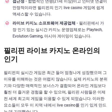
접근성
- 합법적인 연령(21세 이상)이고 인터넷 연결이
안정적이라면 필리핀의 인기 live casino 게임에 쉽게
액세스할 수 있습니다.
라이브 카지노 소프트웨어 제공업체
- 필리핀에서 가
장 인기 있는 실시간 카지노 운영업체로는 Playtech,
Evolution Gaming, 아시아 게이밍이 있습니다.
필리핀 라이브 카지노 온라인의
인기
필리핀의 실시간 게임은 최근 들어 엄청나게 성장했으며 그
이유를 이해하는 것은 어렵지 않습니다. 실제 카지노의 분위
기와 다양한 매력적인 보너스가 결합되어 온라인 게임보다
훨씬 더 즐거운 경험을 할 수 있으며, 필리핀 사람들은 이제
전 세계 최고의 게임을 이용할 수 있게 되었습니다. 이러한
요소들이 모두 이 지역 내에서 live casino를 인기 있게 만드
는 데 기여했습니다.