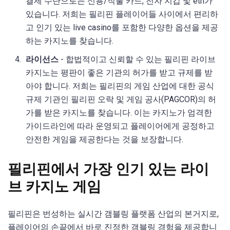
결제 수단으로는 신용/직불 카드, 전자 지갑 및 eth가
있습니다. 저희는 필리핀 플레이어들 사이에서 편리하
고 인기 있는 live casino를 포함한 다양한 옵션을 제공
하는 카지노를 찾습니다.
라이선스
- 합법적이고 신뢰할 수 있는 필리핀 라이브
카지노는 평판이 좋은 기관의 허가를 받고 규제를 받
아야 합니다. 저희는 필리핀의 게임 산업에 대한 공식
규제 기관인 필리핀 오락 및 게임 공사(PAGCOR)의 허
가를 받은 카지노를 찾습니다. 이는 카지노가 엄격한
가이드라인에 따라 운영되고 플레이어에게 공정하고
안전한 게임을 제공한다는 것을 보장합니다.
필리핀에서 가장 인기 있는 라이
브 카지노 게임
필리핀은 번성하는 실시간 갬블링 플랫폼 산업의 본거지로,
플레이어의 손끝에서 바로 진정한 갬블링 경험을 제공합니