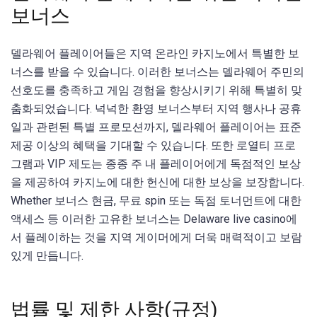
보너스
델라웨어 플레이어들은 지역 온라인 카지노에서 특별한 보
너스를 받을 수 있습니다. 이러한 보너스는 델라웨어 주민의
선호도를 충족하고 게임 경험을 향상시키기 위해 특별히 맞
춤화되었습니다. 넉넉한 환영 보너스부터 지역 행사나 공휴
일과 관련된 특별 프로모션까지, 델라웨어 플레이어는 표준
제공 이상의 혜택을 기대할 수 있습니다. 또한 로열티 프로
그램과 VIP 제도는 종종 주 내 플레이어에게 독점적인 보상
을 제공하여 카지노에 대한 헌신에 대한 보상을 보장합니다.
Whether 보너스 현금, 무료 spin 또는 독점 토너먼트에 대한
액세스 등 이러한 고유한 보너스는 Delaware live casino에
서 플레이하는 것을 지역 게이머에게 더욱 매력적이고 보람
있게 만듭니다.
법률 및 제한 사항(규정)