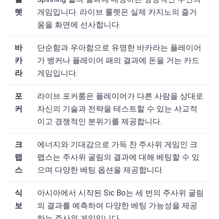
렛
게임입니다. 라이브 룰렛은 실제 카지노의 즐거
움을 화면에 선사합니다.
바
단순함과 우아함으로 유명한 바카라는 플레이어
카
가 뱅커나 플레이어 패의 결과에 돈을 거는 카드
라
게임입니다.
포
라이브 포커룸은 플레이어가 다른 사람을 상대로
커
자신의 기술과 전략을 테스트할 수 있는 사교적
이고 경쟁적인 분위기를 제공합니다.
크
에너지와 기대감으로 가득 찬 주사위 게임인 크
랩
랩스는 주사위 굴림의 결과에 대해 베팅할 수 있
스
으며 다양한 베팅 옵션을 제공합니다.
식
아시아에서 시작된 Sic Bo는 세 번의 주사위 굴림
보
의 결과를 예측하여 다양한 베팅 가능성을 제공
하는 주사위 게임입니다.