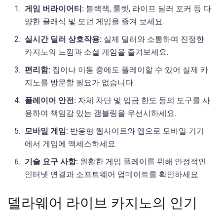
게임 버라이어티:
블랙잭, 룰렛, 라이프 딜러 포커 등 다
양한 클래식 및 모던 게임을 즐겨 보세요.
실시간 딜러 상호작용:
실제 딜러와 소통하며 진정한
카지노의 느낌과 소셜 게임을 즐겨보세요.
편리함:
집이나 이동 중에도 플레이할 수 있어 실제 카
지노를 방문할 필요가 없습니다.
플레이어 안전:
자체 차단 및 입금 한도 등의 도구를 사
용하여 책임감 있는 갬블링을 우선시하세요.
모바일 게임:
반응형 웹사이트와 앱으로 모바일 기기
에서 게임에 액세스하세요.
기술 요구 사항:
원활한 게임 플레이를 위해 안정적인
인터넷 연결과 소프트웨어 업데이트를 확인하세요.
델라웨어 라이브 카지노의 인기