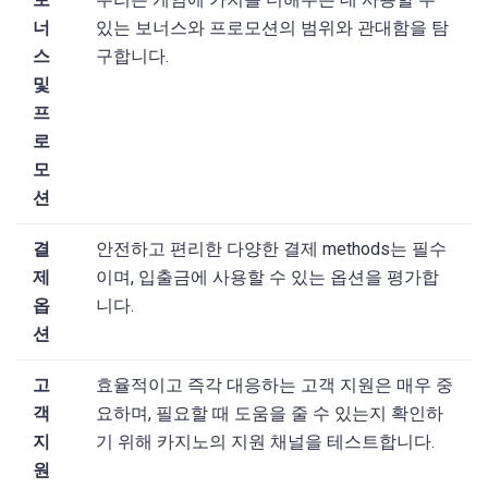
너
있는 보너스와 프로모션의 범위와 관대함을 탐
스
구합니다.
및
프
로
모
션
결
안전하고 편리한 다양한 결제 methods는 필수
제
이며, 입출금에 사용할 수 있는 옵션을 평가합
옵
니다.
션
고
효율적이고 즉각 대응하는 고객 지원은 매우 중
객
요하며, 필요할 때 도움을 줄 수 있는지 확인하
지
기 위해 카지노의 지원 채널을 테스트합니다.
원