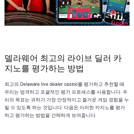
델라웨어 최고의 라이브 딜러 카
지노를 평가하는 방법
최고의 Delaware live dealer casino를 평가하고 추천할 때
우리는 엄격하고 포괄적인 평가 프로세스를 사용합니다. 우
리의 목표는 귀하가 가장 안정적이고 즐거운 게임 경험을 누
릴 수 있도록 하는 것입니다. 다음은 이러한 카지노를 평가
하고 평가하는 방법을 간략하게 보여줍니다.