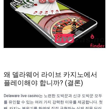
왜 델라웨어 라이브 카지노에서
플레이해야 합니까? (결론)
Delaware live casino는 노련한 도박꾼과 신규 도박꾼 모두
를 유인할 수 있는 여러 가지 강력한 이유를 제공합니다. 첫
째, 카지노 분위기를 화면에 직접 구현하는 실제 전문 딜러