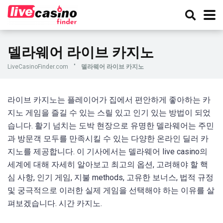
델라웨어 라이브 카지노
LiveCasinoFinder.com
"
델라웨어 라이브 카지노
라이브 카지노는 플레이어가 집에서 편안하게 좋아하는 카
지노 게임을 즐길 수 있는 스릴 있고 인기 있는 방법이 되었
습니다. 활기 넘치는 도박 현장으로 유명한 델라웨어는 주민
과 방문객 모두를 만족시킬 수 있는 다양한 온라인 딜러 카
지노를 제공합니다. 이 기사에서는 델라웨어 live casino의
세계에 대해 자세히 알아보고 최고의 옵션, 고려해야 할 핵
심 사항, 인기 게임, 지불 methods, 고유한 보너스, 법적 규정
및 궁극적으로 이러한 실제 게임을 선택해야 하는 이유를 살
펴보겠습니다. 시간 카지노.