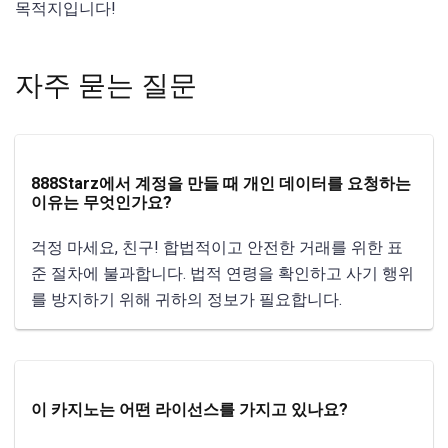
목적지입니다!
자주 묻는 질문
888Starz에서 계정을 만들 때 개인 데이터를 요청하는
이유는 무엇인가요?
걱정 마세요, 친구! 합법적이고 안전한 거래를 위한 표
준 절차에 불과합니다. 법적 연령을 확인하고 사기 행위
를 방지하기 위해 귀하의 정보가 필요합니다.
이 카지노는 어떤 라이선스를 가지고 있나요?