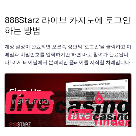
888Starz 라이브 카지노에 로그인
하는 방법
계정 설정이 완료되면 오른쪽 상단의 '로그인'을 클릭하고 이
메일과 비밀번호를 입력하기만 하면 바로 참여가 완료됩니
다! 이제 테이블에서 본격적인 플레이를 시작할 차례입니다.