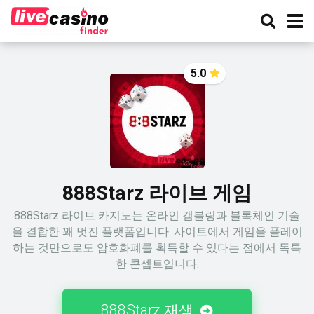
5.0
888Starz 라이브 게임
888Starz 라이브 카지노는 온라인 갬블링과 블록체인 기술
을 결합한 꽤 멋진 플랫폼입니다. 사이트에서 게임을 플레이
하는 것만으로도 암호화폐를 획득할 수 있다는 점에서 독특
한 콘셉트입니다.
888Starz 재생