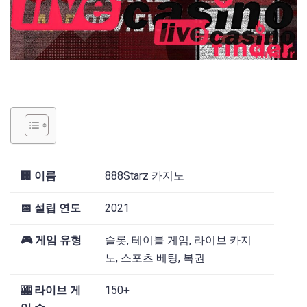
🏢 이름
888Starz 카지노
📅 설립 연도
2021
🎮 게임 유형
슬롯, 테이블 게임, 라이브 카지
노, 스포츠 베팅, 복권
🎰 라이브 게
150+