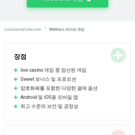
LiveCasinoFinder.com
"
888Starz 라이브 게임
장점
live casino 게임 중 엄선된 게임
Sweet 보너스 및 프로모션
암호화폐를 포함한 다양한 결제 옵션
Android 및 iOS용 모바일 앱
최고 수준의 보안 및 공정성