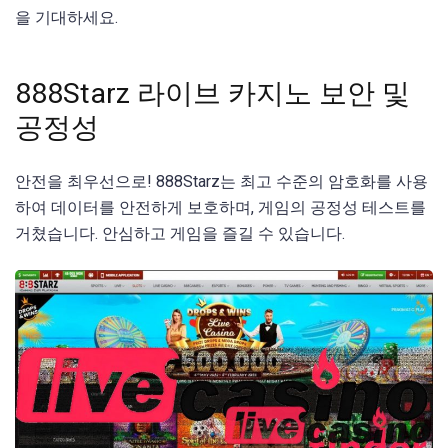
을 기대하세요.
888Starz 라이브 카지노 보안 및
공정성
안전을 최우선으로! 888Starz는 최고 수준의 암호화를 사용
하여 데이터를 안전하게 보호하며, 게임의 공정성 테스트를
거쳤습니다. 안심하고 게임을 즐길 수 있습니다.