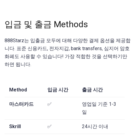
입금 및 출금 Methods
888Starz는 입출금 모두에 대해 다양한 결제 옵션을 제공합
니다. 표준 신용카드, 전자지갑, bank transfers, 심지어 암호
화폐도 사용할 수 있습니다! 가장 적합한 것을 선택하기만
하면 됩니다.
Method
입금 시간
출금 시간
마스터카드
✅
영업일 기준 1-3
일
Skrill
✅
24시간 이내