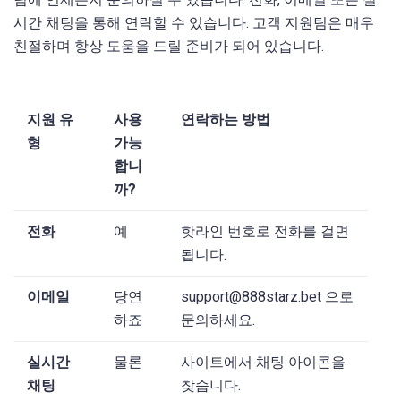
시간 채팅을 통해 연락할 수 있습니다. 고객 지원팀은 매우
친절하며 항상 도움을 드릴 준비가 되어 있습니다.
지원 유
사용
연락하는 방법
형
가능
합니
까?
전화
예
핫라인 번호로 전화를 걸면
됩니다.
이메일
당연
support@888starz.bet 으로
하죠
문의하세요.
실시간
물론
사이트에서 채팅 아이콘을
채팅
찾습니다.