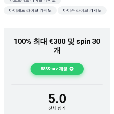
안드로이드 라이브 카지노
아이패드 라이브 카지노
아이폰 라이브 카지노
100% 최대 €300 및 spin 30
개
888Starz 재생
5.0
전체 평가