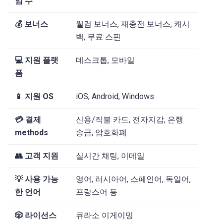
임 수
💰 보너스
웰컴 보너스, 재충전 보너스, 캐시
백, 무료 스핀
💻 지원 플랫
데스크톱, 모바일
폼
📱 지원 OS
iOS, Android, Windows
💳 결제
신용/직불 카드, 전자지갑, 은행
methods
송금, 암호화폐
👥 고객 지원
실시간 채팅, 이메일
💡 사용 가능
영어, 러시아어, 스페인어, 독일어,
한 언어
프랑스어 등
🎲 라이선스
큐라소 이게이밍