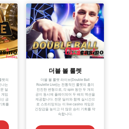
더블 볼 룰렛
식 룰렛의
더블 볼 룰렛 라이브(Double Ball
신나는
Roulette Live)는 전통적인 룰렛의 흥미
전문 딜
진진한 변형으로, 각 spin 동안 두 개의
 게임
공이 동시에 플레이되어 두 배의 액션을
신 금
제공합니다. 전문 딜러와 함께 실시간으
 기회를
로 스트리밍되는 이 live casino 게임은
긴장감을 높이고 더 많은 승리 기회를 약
속합니다.