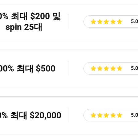
0% 최대 $200 및
5.
spin 25대
00% 최대 $500
5.
0% 최대 $20,000
5.