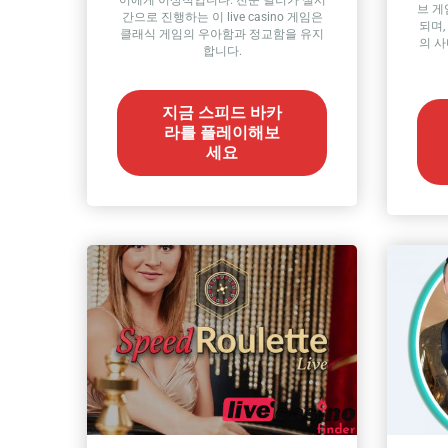
브 게
간으로 진행하는 이 live casino 게임은
되며
클래식 게임의 우아함과 정교함을 유지
의 
합니다.
지금 스피드 바카
라를 플레이해보
세요