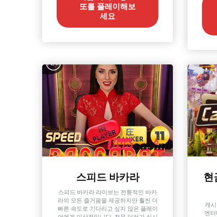
또를 플레이해보
세요
스피드 바카라
현
스피드 바카라 라이브는 전통적인 바카
라의 모든 즐거움을 제공하지만 훨씬 더
캐시
빠른 속도로 기다리고 싶지 않은 플레이
엔터
어에게 이상적입니다. 전문 딜러가 실시