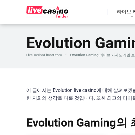
라이브 
Evolution 
LiveCasinoFinder.com
"
Evolution Gaming 라이브 카지노 게임
이 글에서는 Evolution live casino에 대해 살펴
한 저희의 생각을 다룰 것입니다. 또한 최고의 타이
Evolution Gami