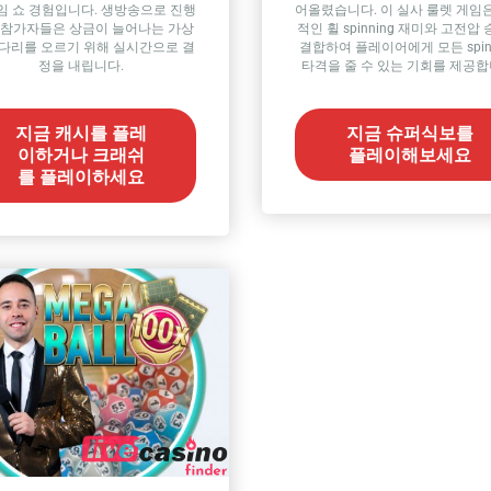
임 쇼 경험입니다. 생방송으로 진행
어올렸습니다. 이 실사 룰렛 게임
, 참가자들은 상금이 늘어나는 가상
적인 휠 spinning 재미와 고전압
사다리를 오르기 위해 실시간으로 결
결합하여 플레이어에게 모든 spin
정을 내립니다.
타격을 줄 수 있는 기회를 제공합
지금 캐시를 플레
지금 슈퍼식보를
이하거나 크래쉬
플레이해보세요
를 플레이하세요