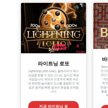
바
라이트닝 로또
Bacc
인 카
Lightning Lotto Live는 플레이어가 즉시
러가
상금을 받을 수 있는 신나는 실시간 복권
어는
게임입니다. 라이브 드로우의 빠른 속도
착"
와 짜릿한 놀라움의 요소를 결합한 이 게
얻습니
임은 빛처럼 빠른 결과의 본질을 포착합
릴을
니다.
l
지금 라이트닝 로