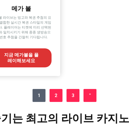
메가 볼
볼 라이브는 빙고와 복권 추첨의 요
 결합한 실시간 복권 스타일의 게임
다. 플레이어는 티켓에 미리 선택된
와 일치시키기 위해 종종 생방송으
 번호 추첨을 간절히 기다립니다.
지금 메가볼을 플
레이해보세요
1
2
3
"
로 즐기는 최고의 라이브 카지