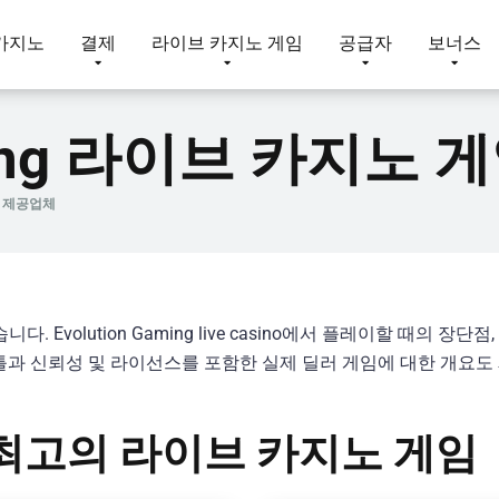
카지노
결제
라이브 카지노 게임
공급자
보너스
Gaming 라이브 카지
 쇼 제공업체
보겠습니다. Evolution Gaming live casino에서 플레이할 때
틀과 신뢰성 및 라이선스를 포함한 실제 딜러 게임에 대한 개요도
ng의 최고의 라이브 카지노 게임