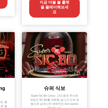
지금 더블 볼 룰렛
을 플레이해보세
요
ng
슈퍼 식보
Super Sic Bo Live는 고대 중국 주사위
게임인 Sic Bo를 대화형 실시간 도박 경
ve는 클
험으로 승격시킨 매력적인 live casino
로 끌
게임입니다.