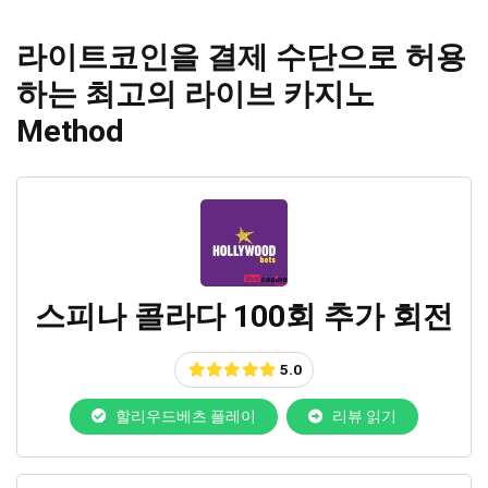
라이트코인을 결제 수단으로 허용
하는 최고의 라이브 카지노
Method
스피나 콜라다 100회 추가 회전
5.0
할리우드베츠 플레이
리뷰 읽기