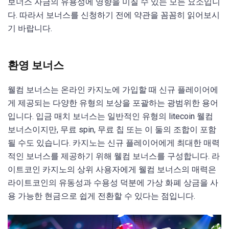
보너스 자금의 유용성에 영향을 미칠 수 있는 모든 요소입니
다. 따라서 보너스를 신청하기 전에 약관을 꼼꼼히 읽어보시
기 바랍니다.
환영 보너스
웰컴 보너스는 온라인 카지노에 가입할 때 신규 플레이어에
게 제공되는 다양한 유형의 보상을 포괄하는 광범위한 용어
입니다. 입금 매치 보너스는 일반적인 유형의 litecoin 웰컴
보너스이지만, 무료 spin, 무료 칩 또는 이 둘의 조합이 포함
될 수도 있습니다. 카지노는 신규 플레이어에게 최대한 매력
적인 보너스를 제공하기 위해 웰컴 보너스를 구성합니다. 라
이트코인 카지노의 상위 사용자에게 웰컴 보너스의 매력은
라이트코인의 유동성과 수용성 덕분에 가상 화폐 상금을 사
용 가능한 현금으로 쉽게 전환할 수 있다는 점입니다.