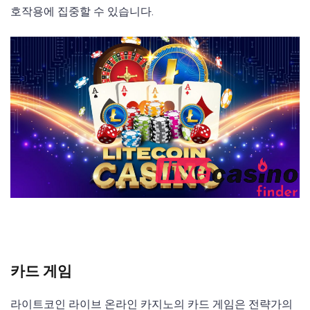
호작용에 집중할 수 있습니다.
카드 게임
라이트코인 라이브 온라인 카지노의 카드 게임은 전략가의