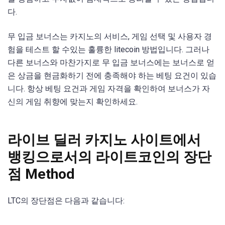
다.
무 입금 보너스는 카지노의 서비스, 게임 선택 및 사용자 경
험을 테스트 할 수있는 훌륭한 litecoin 방법입니다. 그러나
다른 보너스와 마찬가지로 무 입금 보너스에는 보너스로 얻
은 상금을 현금화하기 전에 충족해야 하는 베팅 요건이 있습
니다. 항상 베팅 요건과 게임 자격을 확인하여 보너스가 자
신의 게임 취향에 맞는지 확인하세요.
라이브 딜러 카지노 사이트에서
뱅킹으로서의 라이트코인의 장단
점 Method
LTC의 장단점은 다음과 같습니다: