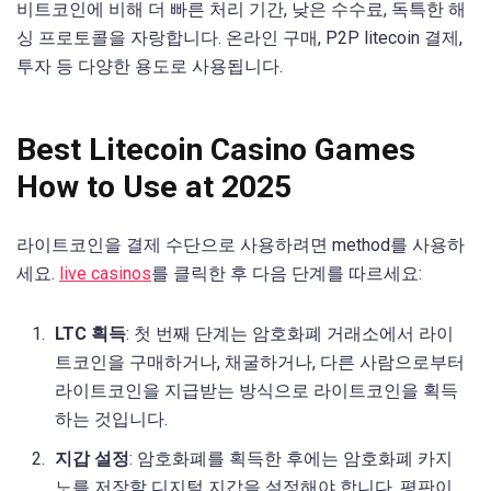
비트코인에 비해 더 빠른 처리 기간, 낮은 수수료, 독특한 해
싱 프로토콜을 자랑합니다. 온라인 구매, P2P litecoin 결제,
투자 등 다양한 용도로 사용됩니다.
Best Litecoin Casino Games
How to Use at 2025
라이트코인을 결제 수단으로 사용하려면 method를 사용하
세요.
live casinos
를 클릭한 후 다음 단계를 따르세요:
LTC 획득
: 첫 번째 단계는 암호화폐 거래소에서 라이
트코인을 구매하거나, 채굴하거나, 다른 사람으로부터
라이트코인을 지급받는 방식으로 라이트코인을 획득
하는 것입니다.
지갑 설정
: 암호화폐를 획득한 후에는 암호화폐 카지
노를 저장할 디지털 지갑을 설정해야 합니다. 평판이