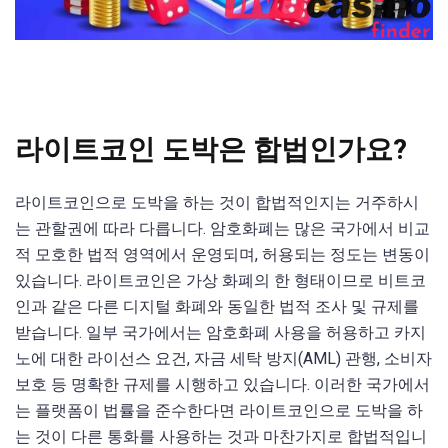
라이트코인 도박은 합법인가요?
라이트코인으로 도박을 하는 것이 합법적인지는 거주하시
는 관할권에 따라 다릅니다. 암호화폐는 많은 국가에서 비교
적 모호한 법적 영역에서 운영되며, 허용되는 정도는 변동이
있습니다. 라이트코인은 가상 화폐의 한 형태이므로 비트코
인과 같은 다른 디지털 화폐와 동일한 법적 조사 및 규제를
받습니다. 일부 국가에서는 암호화폐 사용을 허용하고 카지
노에 대한 라이선스 요건, 자금 세탁 방지(AML) 관행, 소비자
보호 등 명확한 규제를 시행하고 있습니다. 이러한 국가에서
는 플랫폼이 법률을 준수한다면 라이트코인으로 도박을 하
는 것이 다른 통화를 사용하는 것과 마찬가지로 합법적입니