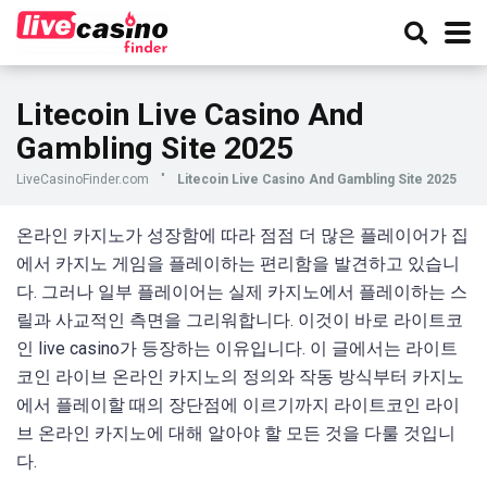
Litecoin Live Casino And
Gambling Site 2025
LiveCasinoFinder.com
"
Litecoin Live Casino And Gambling Site 2025
온라인 카지노가 성장함에 따라 점점 더 많은 플레이어가 집
에서 카지노 게임을 플레이하는 편리함을 발견하고 있습니
다. 그러나 일부 플레이어는 실제 카지노에서 플레이하는 스
릴과 사교적인 측면을 그리워합니다. 이것이 바로 라이트코
인 live casino가 등장하는 이유입니다. 이 글에서는 라이트
코인 라이브 온라인 카지노의 정의와 작동 방식부터 카지노
에서 플레이할 때의 장단점에 이르기까지 라이트코인 라이
브 온라인 카지노에 대해 알아야 할 모든 것을 다룰 것입니
다.