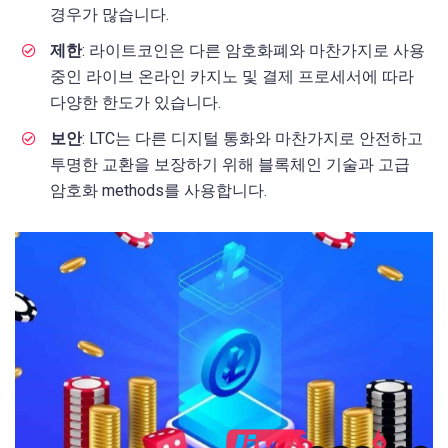
경우가 많습니다.
제한
: 라이트코인은 다른 암호화폐와 마찬가지로 사용
중인 라이브 온라인 카지노 및 결제 프로세서에 따라
다양한 한도가 있습니다.
보안
: LTC는 다른 디지털 통화와 마찬가지로 안전하고
투명한 교환을 보장하기 위해 블록체인 기술과 고급
암호화 methods를 사용합니다.