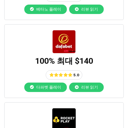
베타노 플레이
리뷰 읽기
100% 최대 $140
5.0
다파벳 플레이
리뷰 읽기