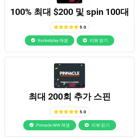
100% 최대 $200 및 spin 100대
5.0
Rocketplay 재생
리뷰 읽기
최대 200회 추가 스핀
5.0
Pinnacle WW 재생
리뷰 읽기