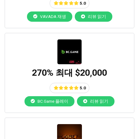
5.0
VAVADA 재생
리뷰 읽기
270% 최대 $20,000
5.0
BC.Game 플레이
리뷰 읽기