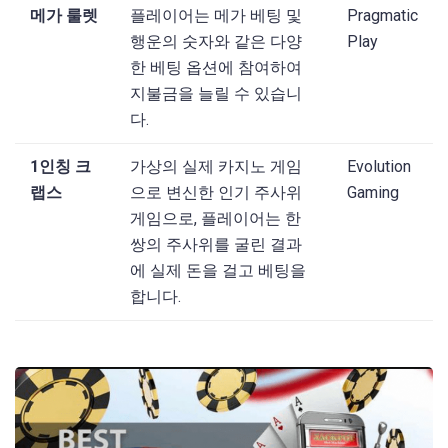
메가 룰렛
플레이어는 메가 베팅 및
Pragmatic
행운의 숫자와 같은 다양
Play
한 베팅 옵션에 참여하여
지불금을 늘릴 수 있습니
다.
1인칭 크
가상의 실제 카지노 게임
Evolution
랩스
으로 변신한 인기 주사위
Gaming
게임으로, 플레이어는 한
쌍의 주사위를 굴린 결과
에 실제 돈을 걸고 베팅을
합니다.