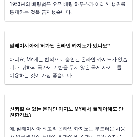
1953년의 베팅법은 오픈 베팅 하우스가 이러한 행위를
통제하는 것을 금지했습니다.
말레이시아에 허가된 온라인 카지노가 있나요?
아니요, MY에는 법적으로 승인된 온라인 카지노가 없습
니다. 귀하의 국가에 기반을 두지 않은 국제 사이트를
이용하는 것이 가장 좋습니다.
신뢰할 수 있는 온라인 카지노 MY에서 플레이해도 안
전한가요?
예, 말레이시아 최고의 온라인 카지노는 부드러운 사용
자 인터페이스, 모바일 친화성 및 강화된 보안 조치로