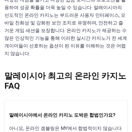
용하여 성공 확률을 더욱 높일 수 있습니다. 말레이시아의
선도적인 온라인 카지노는 부드러운 사용자 인터페이스, 모
바일 친화성 및 강화된 보안 조치로 유명하며, 안전하고 즐
거운 게임 세션을 보장합니다. 온라인 카지노가 제공하는 수
많은 인상적인 기능을 통해 이러한 실시간 카지노가 전 세계
게이머들이 선호하는 옵션이 된 이유를 이해하는 것은 어렵
지 않습니다.
말레이시아 최고의 온라인 카지노
FAQ
말레이시아에서 온라인 카지노 도박은 합법인가요?
아니요, 온라인 겜블링은 MY에서 합법적이지 않습니다.