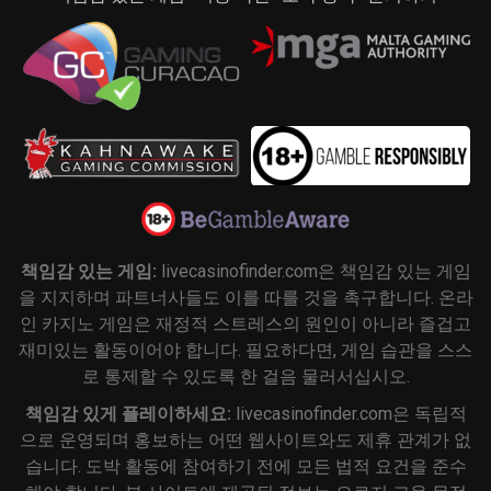
책임감 있는 게임:
livecasinofinder.com은 책임감 있는 게임
을 지지하며 파트너사들도 이를 따를 것을 촉구합니다. 온라
인 카지노 게임은 재정적 스트레스의 원인이 아니라 즐겁고
재미있는 활동이어야 합니다. 필요하다면, 게임 습관을 스스
로 통제할 수 있도록 한 걸음 물러서십시오.
책임감 있게 플레이하세요:
livecasinofinder.com은 독립적
으로 운영되며 홍보하는 어떤 웹사이트와도 제휴 관계가 없
습니다. 도박 활동에 참여하기 전에 모든 법적 요건을 준수