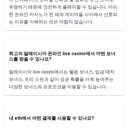
유명하기 때문에 안전하게 플레이할 수 있습니다. 이러
한 온라인 카지노가 전 세계 게이머들 사이에서 선호되
는 이유를 이해하는 것은 어렵지 않습니다.
최고의 말레이시아 온라인 live casino에서 어떤 보너
스를 받을 수 있나요?
말레이시아 live casino에서는 웰컴 보너스, 입금 매치
보너스, 프리 스핀과 같이 성공 확률을 더욱 높여주는
다양한 보너스와 프로모션을 이용할 수 있습니다.
내 eth에서 어떤 결제를 사용할 수 있나요?