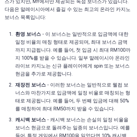
스가 있지만, MY에서만 제공되는 독점 보너스가 있습니다.
다음은 말레이시아에서 즐길 수 있는 최고의 온라인 카지노
보너스 목록입니다:
환영 보너스
- 이 보너스는 일반적으로 입금액에 대한
일정 비율의 매칭 형태로 제공되며, 최대 보너스 금액
까지 지급됩니다. 예를 들어, 첫 입금 시 최대 RM100까
지 100%를 받을 수 있습니다. 일부 말레이시아 온라인
라이브 카지노는 신규 플레이어에게 spin 또는 보너스
현금을 추가로 제공합니다.
재장전 보너스
- 이러한 보너스는 일반적으로 웰컴 보
너스와 마찬가지로 입금액에 일정 비율로 매칭되는 형
태로 제공됩니다. 예를 들어, 두 번째 입금에 대해 50%
를 매칭하여 최대 RM50까지 받을 수 있습니다.
캐시백 보너스
- 캐시백 보너스는 손실의 일정 비율을
보너스 현금으로 돌려주는 일종의 보너스입니다. 예를
들어, 특정 게임에서 RM100을 잃었다면 10% 캐시백