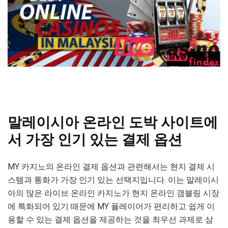
말레이시아 온라인 도박 사이트에
서 가장 인기 있는 결제 옵션
MY 카지노의 온라인 결제 옵션과 관련해서는 현지 결제 시
스템과 통화가 가장 인기 있는 선택지입니다. 이는 말레이시
아의 많은 라이브 온라인 카지노가 현지 온라인 갬블링 시장
에 특화되어 있기 때문에 MY 플레이어가 편리하고 쉽게 이
용할 수 있는 결제 옵션을 제공하는 것을 최우선 과제로 삼