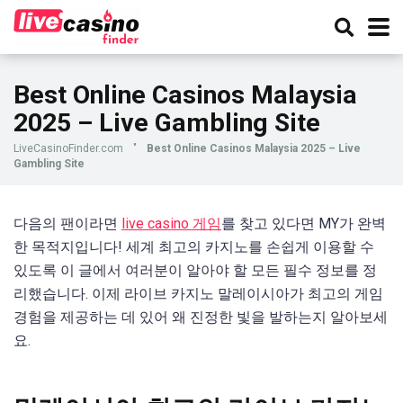
Best Online Casinos Malaysia
2025 – Live Gambling Site
LiveCasinoFinder.com
"
Best Online Casinos Malaysia 2025 – Live
Gambling Site
다음의 팬이라면
live casino 게임
를 찾고 있다면 MY가 완벽
한 목적지입니다! 세계 최고의 카지노를 손쉽게 이용할 수
있도록 이 글에서 여러분이 알아야 할 모든 필수 정보를 정
리했습니다. 이제 라이브 카지노 말레이시아가 최고의 게임
경험을 제공하는 데 있어 왜 진정한 빛을 발하는지 알아보세
요.