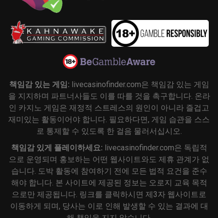
책임감 있는 게임:
livecasinofinder.com은 책임감 있는 게임
을 지지하며 파트너사들도 이를 따를 것을 촉구합니다. 온라
인 카지노 게임은 재정적 스트레스의 원인이 아니라 즐겁고
재미있는 활동이어야 합니다. 필요하다면, 게임 습관을 스스
로 통제할 수 있도록 한 걸음 물러서십시오.
책임감 있게 플레이하세요:
livecasinofinder.com은 독립적
으로 운영되며 홍보하는 어떤 웹사이트와도 제휴 관계가 없
습니다. 도박 활동에 참여하기 전에 모든 법적 요건을 준수
해야 합니다. 본 사이트에 제공된 정보는 오로지 교육 목적
으로만 제공됩니다. 링크를 클릭하시면 제3자 웹사이트로
이동하게 되며, 당사는 이로 인해 발생할 수 있는 결과에 대
해 책임을 지지 않습니다.