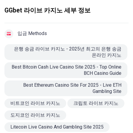
GGbet 라이브 카지노 세부 정보
입금 Methods
은행 송금 라이브 카지노 - 2025년 최고의 은행 송금
온라인 카지노
Best Bitcoin Cash Live Casino Site 2025 - Top Online
BCH Casino Guide
Best Ethereum Casino Site For 2025 - Live ETH
Gambling Site
비트코인 라이브 카지노
크립토 라이브 카지노
도지코인 라이브 카지노
Litecoin Live Casino And Gambling Site 2025