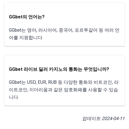
GGbet의 언어는?
GGbet는 영어, 러시아어, 중국어, 포르투갈어 등 여러 언
어를 지원합니다.
GGbet 라이브 딜러 카지노의 통화는 무엇입니까?
GGbet는 USD, EUR, RUB 등 다양한 통화와 비트코인, 라
이트코인, 이더리움과 같은 암호화폐를 사용할 수 있습
니다.
업데이트 2024-04-11