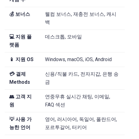
💰 보너스
웰컴 보너스, 재충전 보너스, 캐시
백
💻 지원 플
데스크톱, 모바일
랫폼
📱 지원 OS
Windows, macOS, iOS, Android
💳 결제
신용/직불 카드, 전자지갑, 은행 송
Methods
금
👥 고객 지
연중무휴 실시간 채팅, 이메일,
원
FAQ 섹션
💡 사용 가
영어, 러시아어, 독일어, 폴란드어,
능한 언어
포르투갈어, 터키어