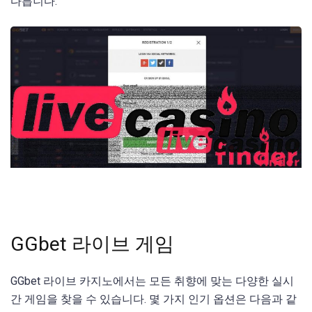
다릅니다.
GGbet 라이브 게임
GGbet 라이브 카지노에서는 모든 취향에 맞는 다양한 실시
간 게임을 찾을 수 있습니다. 몇 가지 인기 옵션은 다음과 같