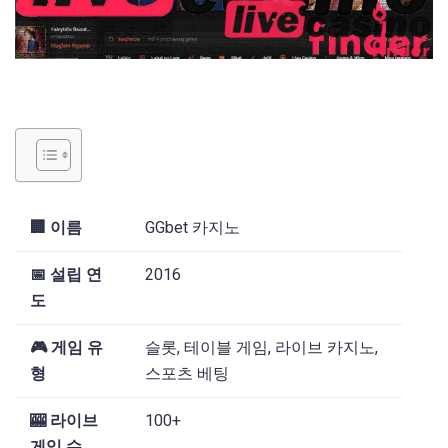
🏢 이름
GGbet 카지노
📅 설립 연
2016
도
🎮 게임 유
슬롯, 테이블 게임, 라이브 카지노,
형
스포츠 베팅
🎰 라이브
100+
게임 수