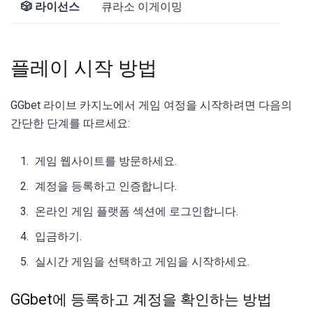
🎲 라이선스
큐라소 이게이밍
플레이 시작 방법
GGbet 라이브 카지노에서 게임 여정을 시작하려면 다음의
간단한 단계를 따르세요:
게임 웹사이트를 방문하세요.
계정을 등록하고 인증합니다.
온라인 게임 플랫폼 섹션에 로그인합니다.
입금하기.
실시간 게임을 선택하고 게임을 시작하세요.
GGbet에 등록하고 계정을 확인하는 방법