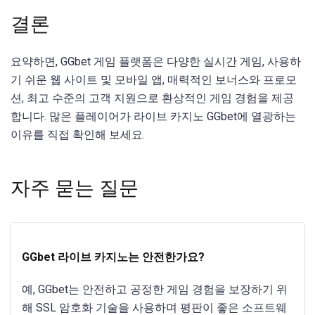
결론
요약하면, GGbet 게임 플랫폼은 다양한 실시간 게임, 사용하
기 쉬운 웹 사이트 및 모바일 앱, 매력적인 보너스와 프로모
션, 최고 수준의 고객 지원으로 환상적인 게임 경험을 제공
합니다. 많은 플레이어가 라이브 카지노 GGbet에 열광하는
이유를 직접 확인해 보세요.
자주 묻는 질문
GGbet 라이브 카지노는 안전한가요?
예, GGbet는 안전하고 공정한 게임 경험을 보장하기 위
해 SSL 암호화 기술을 사용하며 평판이 좋은 소프트웨