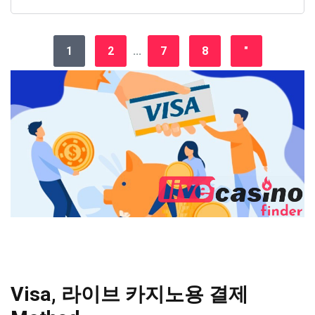
1
2
...
7
8
"
Visa, 라이브 카지노용 결제