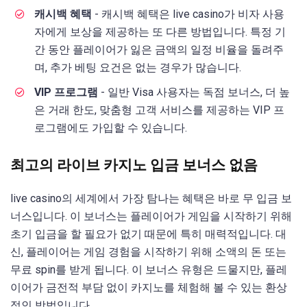
캐시백 혜택
- 캐시백 혜택은 live casino가 비자 사용
자에게 보상을 제공하는 또 다른 방법입니다. 특정 기
간 동안 플레이어가 잃은 금액의 일정 비율을 돌려주
며, 추가 베팅 요건은 없는 경우가 많습니다.
VIP 프로그램
- 일반 Visa 사용자는 독점 보너스, 더 높
은 거래 한도, 맞춤형 고객 서비스를 제공하는 VIP 프
로그램에도 가입할 수 있습니다.
최고의 라이브 카지노 입금 보너스 없음
live casino의 세계에서 가장 탐나는 혜택은 바로 무 입금 보
너스입니다. 이 보너스는 플레이어가 게임을 시작하기 위해
초기 입금을 할 필요가 없기 때문에 특히 매력적입니다. 대
신, 플레이어는 게임 경험을 시작하기 위해 소액의 돈 또는
무료 spin를 받게 됩니다. 이 보너스 유형은 드물지만, 플레
이어가 금전적 부담 없이 카지노를 체험해 볼 수 있는 환상
적인 방법입니다.