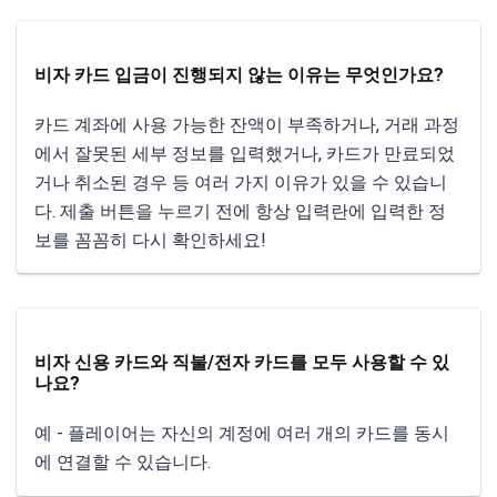
비자 카드 입금이 진행되지 않는 이유는 무엇인가요?
카드 계좌에 사용 가능한 잔액이 부족하거나, 거래 과정
에서 잘못된 세부 정보를 입력했거나, 카드가 만료되었
거나 취소된 경우 등 여러 가지 이유가 있을 수 있습니
다. 제출 버튼을 누르기 전에 항상 입력란에 입력한 정
보를 꼼꼼히 다시 확인하세요!
비자 신용 카드와 직불/전자 카드를 모두 사용할 수 있
나요?
예 - 플레이어는 자신의 계정에 여러 개의 카드를 동시
에 연결할 수 있습니다.