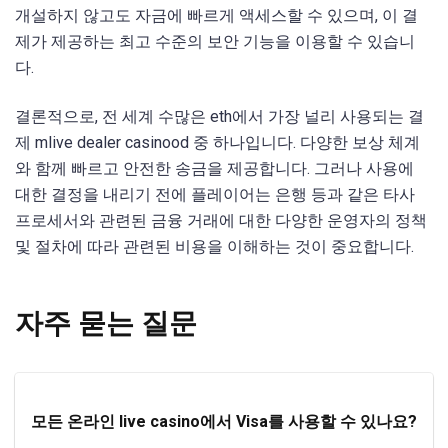
개설하지 않고도 자금에 빠르게 액세스할 수 있으며, 이 결
제가 제공하는 최고 수준의 보안 기능을 이용할 수 있습니
다.
결론적으로, 전 세계 수많은 eth에서 가장 널리 사용되는 결
제 mlive dealer casinood 중 하나입니다. 다양한 보상 체계
와 함께 빠르고 안전한 송금을 제공합니다. 그러나 사용에
대한 결정을 내리기 전에 플레이어는 은행 등과 같은 타사
프로세서와 관련된 금융 거래에 대한 다양한 운영자의 정책
및 절차에 따라 관련된 비용을 이해하는 것이 중요합니다.
자주 묻는 질문
모든 온라인 live casino에서 Visa를 사용할 수 있나요?