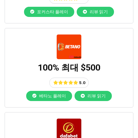
포커스타 플레이
리뷰 읽기
100% 최대 $500
5.0
베타노 플레이
리뷰 읽기