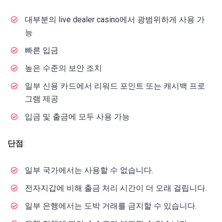
대부분의 live dealer casino에서 광범위하게 사용 가
능
빠른 입금
높은 수준의 보안 조치
일부 신용 카드에서 리워드 포인트 또는 캐시백 프로
그램 제공
입금 및 출금에 모두 사용 가능
단점
:
일부 국가에서는 사용할 수 없습니다.
전자지갑에 비해 출금 처리 시간이 더 오래 걸립니다.
일부 은행에서는 도박 거래를 금지할 수 있습니다.