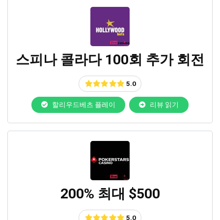
스피나 콜라다 100회 추가 회전
5.0
할리우드베츠 플레이
리뷰 읽기
200% 최대 $500
5.0