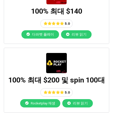
100% 최대 $140
5.0
다파벳 플레이
리뷰 읽기
100% 최대 $200 및 spin 100대
5.0
Rocketplay 재생
리뷰 읽기