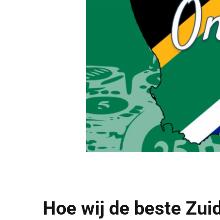
Hoe wij de beste Zui