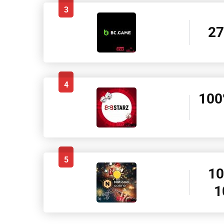
3
27
4
100
5
10
1