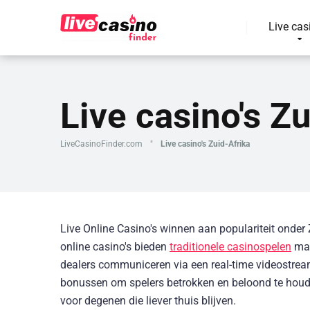
Live cas
Live casino's Z
LiveCasinoFinder.com
"
Live casino's Zuid-Afrika
Live Online Casino's winnen aan populariteit onder 
online casino's bieden
traditionele casinospelen
maa
dealers communiceren via een real-time videostream
bonussen om spelers betrokken en beloond te houden
voor degenen die liever thuis blijven.