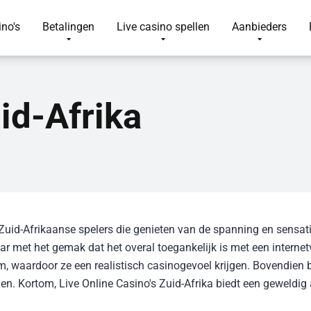
ino's
Betalingen
Live casino spellen
Aanbieders
uid-Afrika
Zuid-Afrikaanse spelers die genieten van de spanning en sensatie
r met het gemak dat het overal toegankelijk is met een internet
, waardoor ze een realistisch casinogevoel krijgen. Bovendien b
. Kortom, Live Online Casino's Zuid-Afrika biedt een geweldig 