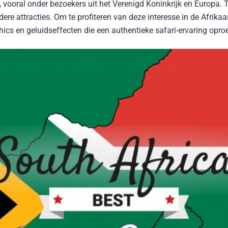
, vooral onder bezoekers uit het Verenigd Koninkrijk en Europa. 
e attracties. Om te profiteren van deze interesse in de Afrikaan
hics en geluidseffecten die een authentieke safari-ervaring opro