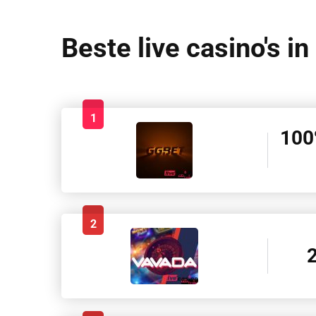
Beste live casino's in
1
100
2