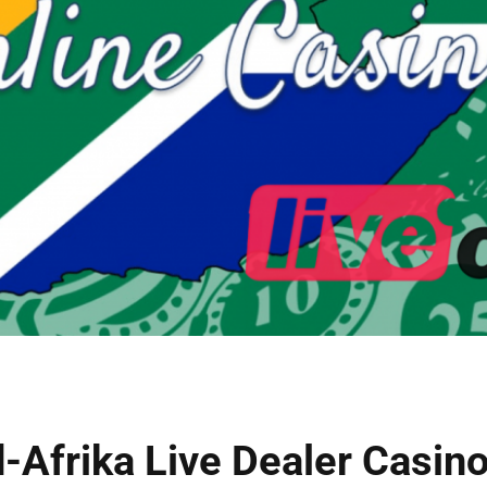
d-Afrika Live Dealer Casin