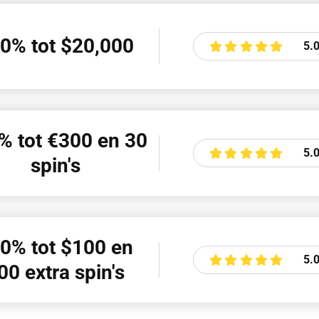
0% tot $20,000
5.
% tot €300 en 30
5.
spin's
0% tot $100 en
5.
00 extra spin's