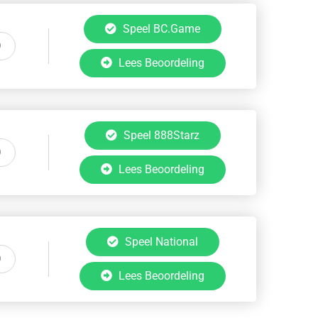
Speel BC.Game
0
Lees Beoordeling
Speel 888Starz
0
Lees Beoordeling
Speel National
0
Lees Beoordeling