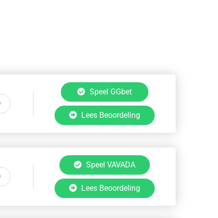
Speel GGbet
0
Lees Beoordeling
Speel VAVADA
0
Lees Beoordeling