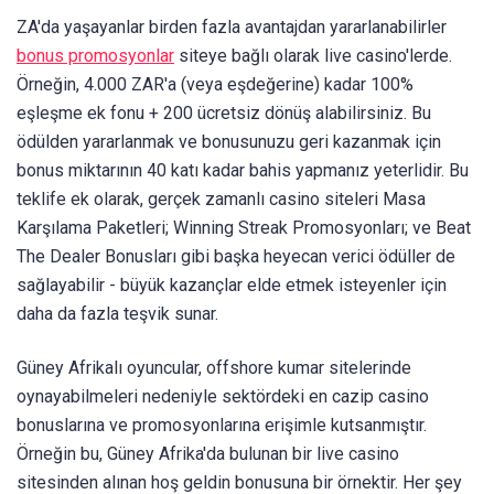
ZA'da yaşayanlar birden fazla avantajdan yararlanabilirler
bonus promosyonlar
siteye bağlı olarak live casino'lerde.
Örneğin, 4.000 ZAR'a (veya eşdeğerine) kadar 100%
eşleşme ek fonu + 200 ücretsiz dönüş alabilirsiniz. Bu
ödülden yararlanmak ve bonusunuzu geri kazanmak için
bonus miktarının 40 katı kadar bahis yapmanız yeterlidir. Bu
teklife ek olarak, gerçek zamanlı casino siteleri Masa
Karşılama Paketleri; Winning Streak Promosyonları; ve Beat
The Dealer Bonusları gibi başka heyecan verici ödüller de
sağlayabilir - büyük kazançlar elde etmek isteyenler için
daha da fazla teşvik sunar.
Güney Afrikalı oyuncular, offshore kumar sitelerinde
oynayabilmeleri nedeniyle sektördeki en cazip casino
bonuslarına ve promosyonlarına erişimle kutsanmıştır.
Örneğin bu, Güney Afrika'da bulunan bir live casino
sitesinden alınan hoş geldin bonusuna bir örnektir. Her şey