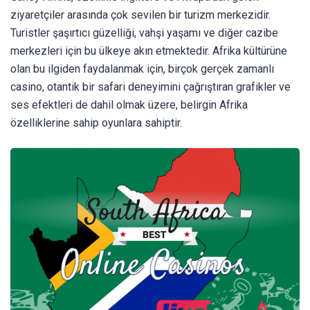
ziyaretçiler arasında çok sevilen bir turizm merkezidir.
Turistler şaşırtıcı güzelliği, vahşi yaşamı ve diğer cazibe
merkezleri için bu ülkeye akın etmektedir. Afrika kültürüne
olan bu ilgiden faydalanmak için, birçok gerçek zamanlı
casino, otantik bir safari deneyimini çağrıştıran grafikler ve
ses efektleri de dahil olmak üzere, belirgin Afrika
özelliklerine sahip oyunlara sahiptir.