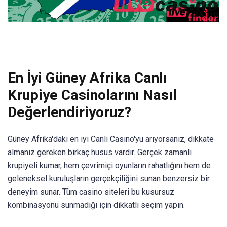
En İyi Güney Afrika Canlı
Krupiye Casinolarını Nasıl
Değerlendiriyoruz?
Güney Afrika'daki en iyi Canlı Casino'yu arıyorsanız, dikkate
almanız gereken birkaç husus vardır. Gerçek zamanlı
krupiyeli kumar, hem çevrimiçi oyunların rahatlığını hem de
geleneksel kuruluşların gerçekçiliğini sunan benzersiz bir
deneyim sunar. Tüm casino siteleri bu kusursuz
kombinasyonu sunmadığı için dikkatli seçim yapın.