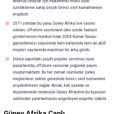
Android cihazlar için mükemmel mobil oyun
özelliklerine sahip birçok birinci sınıf kumarhaneye
erişebilir.
2011 yılından bu yana, Güney Afrika live casino
siteleri, offshore casinoların ülke içinde faaliyet
göstermesini mümkün kılan 2004 Kumar Yasası
güncellemesi sayesinde hem karlarında hem de aktif
müşteri sayılarında inanılmaz bir artış gördü.
Dünya çapındaki çeşitli popüler çevrimiçi oyun
pazarlarında, offshore casinolar çoğunluk payını
oluşturmaktadır. Bu her zaman olumludur çünkü
müşterilerin sektör genelinde birinci sınıf hizmetlere
erişebilmesini sağlar. Ancak, katı yasalar ve
düzenlemeler nedeniyle Güney Afrika'nın bu büyüyen
sektörden yararlanmasını engelleyen engeller olabilir.
Güney Afrika Canlı