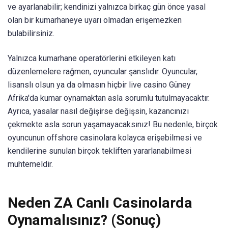
ve ayarlanabilir; kendinizi yalnızca birkaç gün önce yasal
olan bir kumarhaneye uyarı olmadan erişemezken
bulabilirsiniz.
Yalnızca kumarhane operatörlerini etkileyen katı
düzenlemelere rağmen, oyuncular şanslıdır. Oyuncular,
lisanslı olsun ya da olmasın hiçbir live casino Güney
Afrika'da kumar oynamaktan asla sorumlu tutulmayacaktır.
Ayrıca, yasalar nasıl değişirse değişsin, kazancınızı
çekmekte asla sorun yaşamayacaksınız! Bu nedenle, birçok
oyuncunun offshore casinolara kolayca erişebilmesi ve
kendilerine sunulan birçok tekliften yararlanabilmesi
muhtemeldir.
Neden ZA Canlı Casinolarda
Oynamalısınız? (Sonuç)