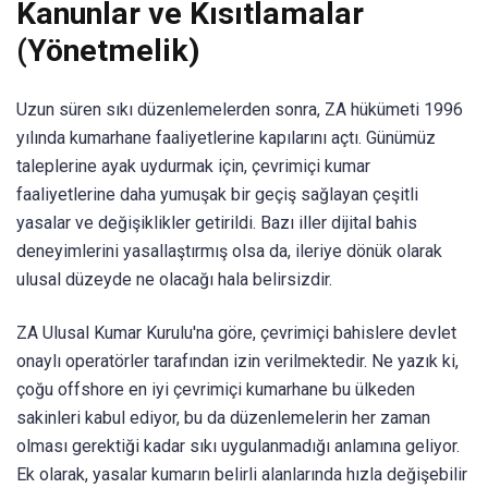
Kanunlar ve Kısıtlamalar
(Yönetmelik)
Uzun süren sıkı düzenlemelerden sonra, ZA hükümeti 1996
yılında kumarhane faaliyetlerine kapılarını açtı. Günümüz
taleplerine ayak uydurmak için, çevrimiçi kumar
faaliyetlerine daha yumuşak bir geçiş sağlayan çeşitli
yasalar ve değişiklikler getirildi. Bazı iller dijital bahis
deneyimlerini yasallaştırmış olsa da, ileriye dönük olarak
ulusal düzeyde ne olacağı hala belirsizdir.
ZA Ulusal Kumar Kurulu'na göre, çevrimiçi bahislere devlet
onaylı operatörler tarafından izin verilmektedir. Ne yazık ki,
çoğu offshore en iyi çevrimiçi kumarhane bu ülkeden
sakinleri kabul ediyor, bu da düzenlemelerin her zaman
olması gerektiği kadar sıkı uygulanmadığı anlamına geliyor.
Ek olarak, yasalar kumarın belirli alanlarında hızla değişebilir