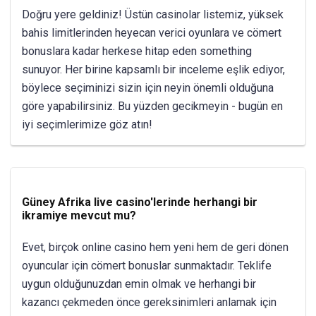
Doğru yere geldiniz! Üstün casinolar listemiz, yüksek
bahis limitlerinden heyecan verici oyunlara ve cömert
bonuslara kadar herkese hitap eden something
sunuyor. Her birine kapsamlı bir inceleme eşlik ediyor,
böylece seçiminizi sizin için neyin önemli olduğuna
göre yapabilirsiniz. Bu yüzden gecikmeyin - bugün en
iyi seçimlerimize göz atın!
Güney Afrika live casino'lerinde herhangi bir
ikramiye mevcut mu?
Evet, birçok online casino hem yeni hem de geri dönen
oyuncular için cömert bonuslar sunmaktadır. Teklife
uygun olduğunuzdan emin olmak ve herhangi bir
kazancı çekmeden önce gereksinimleri anlamak için