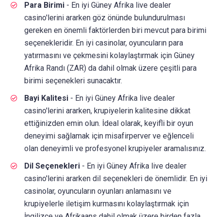
Para Birimi
- En iyi Güney Afrika live dealer
casino'lerini ararken göz önünde bulundurulması
gereken en önemli faktörlerden biri mevcut para birimi
seçenekleridir. En iyi casinolar, oyuncuların para
yatırmasını ve çekmesini kolaylaştırmak için Güney
Afrika Randı (ZAR) da dahil olmak üzere çeşitli para
birimi seçenekleri sunacaktır.
Bayi Kalitesi
- En iyi Güney Afrika live dealer
casino'lerini ararken, krupiyelerin kalitesine dikkat
ettiğinizden emin olun. İdeal olarak, keyifli bir oyun
deneyimi sağlamak için misafirperver ve eğlenceli
olan deneyimli ve profesyonel krupiyeler aramalısınız.
Dil Seçenekleri
- En iyi Güney Afrika live dealer
casino'lerini ararken dil seçenekleri de önemlidir. En iyi
casinolar, oyuncuların oyunları anlamasını ve
krupiyelerle iletişim kurmasını kolaylaştırmak için
İngilizce ve Afrikaans dahil olmak üzere birden fazla