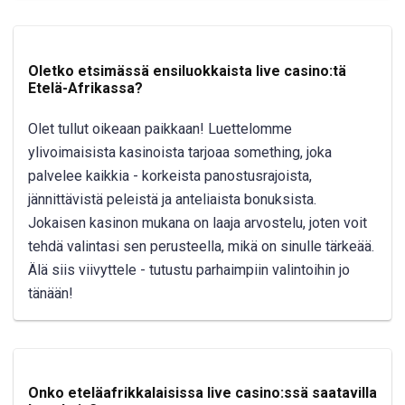
Oletko etsimässä ensiluokkaista live casino:tä
Etelä-Afrikassa?
Olet tullut oikeaan paikkaan! Luettelomme
ylivoimaisista kasinoista tarjoaa something, joka
palvelee kaikkia - korkeista panostusrajoista,
jännittävistä peleistä ja anteliaista bonuksista.
Jokaisen kasinon mukana on laaja arvostelu, joten voit
tehdä valintasi sen perusteella, mikä on sinulle tärkeää.
Älä siis viivyttele - tutustu parhaimpiin valintoihin jo
tänään!
Onko eteläafrikkalaisissa live casino:ssä saatavilla