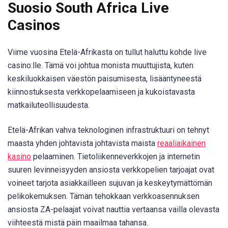
Suosio South Africa Live
Casinos
Viime vuosina Etelä-Afrikasta on tullut haluttu kohde live
casino:lle. Tämä voi johtua monista muuttujista, kuten
keskiluokkaisen väestön paisumisesta, lisääntyneestä
kiinnostuksesta verkkopelaamiseen ja kukoistavasta
matkailuteollisuudesta.
Etelä-Afrikan vahva teknologinen infrastruktuuri on tehnyt
maasta yhden johtavista johtavista maista
reaaliaikainen
kasino
pelaaminen. Tietoliikenneverkkojen ja internetin
suuren levinneisyyden ansiosta verkkopelien tarjoajat ovat
voineet tarjota asiakkailleen sujuvan ja keskeytymättömän
pelikokemuksen. Tämän tehokkaan verkkoasennuksen
ansiosta ZA-pelaajat voivat nauttia vertaansa vailla olevasta
viihteestä mistä päin maailmaa tahansa.