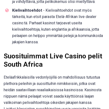
ja viihdyttäviä, jotta pelikokemus olisi miellyttävä.
Kielivaihtoehdot
- Kielivaihtoehdot ovat myös
tärkeitä, kun etsit parasta Etelä-Afrikan live dealer
casino:tä. Parhaat kasinot tarjoavat useita
kielivaihtoehtoja, kuten englantia ja afrikaansia, jotta
pelaajien on helppo ymmärtää pelejä ja kommunikoida
jakajien kanssa.
Suosituimmat Live Casino pelit
South Africa
Eteläafrikkalaisilla vedonlyöjillä on mahdollisuus tutustua
plethora peleihin ja suosittuihin nimikkeisiin, jotka ovat
heidän saatavillaan reaaliaikaisissa kasinoissa. Kasinosta
riippuen nämä pelaajat voivat saada käyttöönsä laajan
valikoiman pelivaihtoehtoja oikeiden jakajien kanssa.
Lisäksi klassisten suosikkipelien uusia versioita lisätään