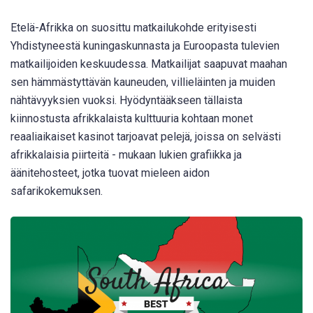
Etelä-Afrikka on suosittu matkailukohde erityisesti
Yhdistyneestä kuningaskunnasta ja Euroopasta tulevien
matkailijoiden keskuudessa. Matkailijat saapuvat maahan
sen hämmästyttävän kauneuden, villieläinten ja muiden
nähtävyyksien vuoksi. Hyödyntääkseen tällaista
kiinnostusta afrikkalaista kulttuuria kohtaan monet
reaaliaikaiset kasinot tarjoavat pelejä, joissa on selvästi
afrikkalaisia piirteitä - mukaan lukien grafiikka ja
äänitehosteet, jotka tuovat mieleen aidon
safarikokemuksen.