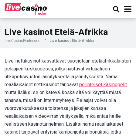
Live kasinot Etelä-Afrikka
LiveCasinoFinder.com
"
Live kasinot Etelä-Afrikka
Live-nettikasinot kasvattavat suosiotaan eteläafrikkalaisten
pelaajien keskuudessa, jotka nauttivat virtuaalisen
uhkapelisivuston jännityksestä ja jännityksestä. Nämä
reaaliaikaiset nettikasinot tarjoavat
perinteiset kasinopelit
mutta lisäksi se on kätevä, koska sitä voi käyttää mistä
tahansa, missä on internetyhteys. Pelaajat voivat olla
vuorovaikutuksessa toistensa ja jakajien kanssa
reaaliaikaisen videovirran välityksellä, mikä antaa heille
realistisen kasinotunnelman. Lisäksi nämä reaaliaikaiset
kasinot tarjoavat erityisiä kampanjoita ja bonuksia, jotka