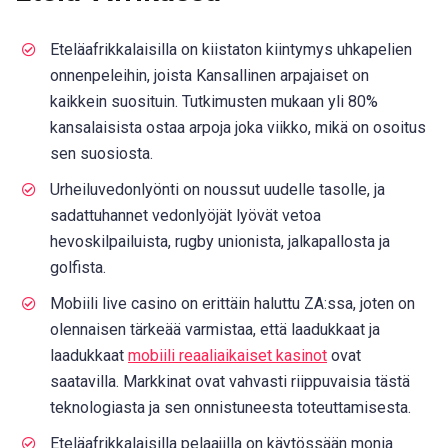
Eteläafrikkalaisilla on kiistaton kiintymys uhkapelien
onnenpeleihin, joista Kansallinen arpajaiset on
kaikkein suosituin. Tutkimusten mukaan yli 80%
kansalaisista ostaa arpoja joka viikko, mikä on osoitus
sen suosiosta.
Urheiluvedonlyönti on noussut uudelle tasolle, ja
sadattuhannet vedonlyöjät lyövät vetoa
hevoskilpailuista, rugby unionista, jalkapallosta ja
golfista.
Mobiili live casino on erittäin haluttu ZA:ssa, joten on
olennaisen tärkeää varmistaa, että laadukkaat ja
laadukkaat
mobiili reaaliaikaiset kasinot
ovat
saatavilla. Markkinat ovat vahvasti riippuvaisia tästä
teknologiasta ja sen onnistuneesta toteuttamisesta.
Eteläafrikkalaisilla pelaajilla on käytössään monia