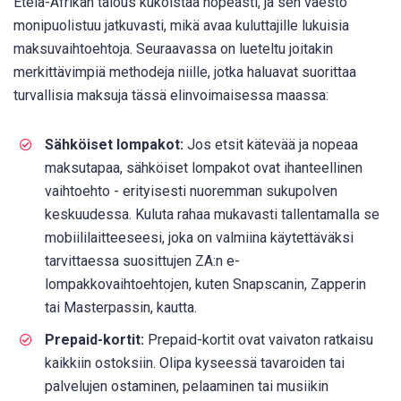
Etelä-Afrikan talous kukoistaa nopeasti, ja sen väestö
monipuolistuu jatkuvasti, mikä avaa kuluttajille lukuisia
maksuvaihtoehtoja. Seuraavassa on lueteltu joitakin
merkittävimpiä methodeja niille, jotka haluavat suorittaa
turvallisia maksuja tässä elinvoimaisessa maassa:
Sähköiset lompakot:
Jos etsit kätevää ja nopeaa
maksutapaa, sähköiset lompakot ovat ihanteellinen
vaihtoehto - erityisesti nuoremman sukupolven
keskuudessa. Kuluta rahaa mukavasti tallentamalla se
mobiililaitteeseesi, joka on valmiina käytettäväksi
tarvittaessa suosittujen ZA:n e-
lompakkovaihtoehtojen, kuten Snapscanin, Zapperin
tai Masterpassin, kautta.
Prepaid-kortit:
Prepaid-kortit ovat vaivaton ratkaisu
kaikkiin ostoksiin. Olipa kyseessä tavaroiden tai
palvelujen ostaminen, pelaaminen tai musiikin