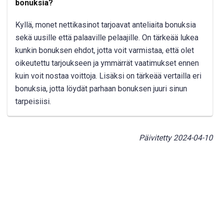
bonuksia?
Kyllä, monet nettikasinot tarjoavat anteliaita bonuksia
sekä uusille että palaaville pelaajille. On tärkeää lukea
kunkin bonuksen ehdot, jotta voit varmistaa, että olet
oikeutettu tarjoukseen ja ymmärrät vaatimukset ennen
kuin voit nostaa voittoja. Lisäksi on tärkeää vertailla eri
bonuksia, jotta löydät parhaan bonuksen juuri sinun
tarpeisiisi.
Päivitetty 2024-04-10