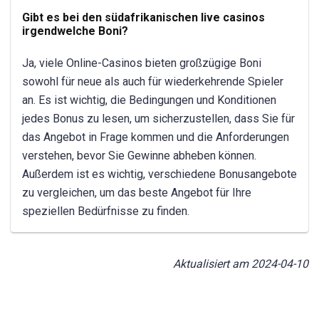
Gibt es bei den südafrikanischen live casinos
irgendwelche Boni?
Ja, viele Online-Casinos bieten großzügige Boni
sowohl für neue als auch für wiederkehrende Spieler
an. Es ist wichtig, die Bedingungen und Konditionen
jedes Bonus zu lesen, um sicherzustellen, dass Sie für
das Angebot in Frage kommen und die Anforderungen
verstehen, bevor Sie Gewinne abheben können.
Außerdem ist es wichtig, verschiedene Bonusangebote
zu vergleichen, um das beste Angebot für Ihre
speziellen Bedürfnisse zu finden.
Aktualisiert am 2024-04-10