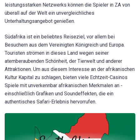
leistungsstarken Netzwerks können die Spieler in ZA von
überall auf der Welt ein unvergleichliches
Unterhaltungsangebot genießen.
Südafrika ist ein beliebtes Reiseziel, vor allem bei
Besuchern aus dem Vereinigten Königreich und Europa.
Touristen strömen in dieses Land wegen seiner
atemberaubenden Schönheit, der Tierwelt und anderer
Attraktionen. Um aus diesem Interesse an der afrikanischen
Kultur Kapital zu schlagen, bieten viele Echtzeit-Casinos
Spiele mit unverkennbar afrikanischen Merkmalen an -
einschließlich Grafiken und Soundeffekten, die ein
authentisches Safari-Erlebnis hervorrufen.