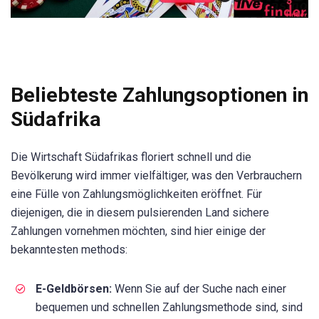
Beliebteste Zahlungsoptionen in
Südafrika
Die Wirtschaft Südafrikas floriert schnell und die
Bevölkerung wird immer vielfältiger, was den Verbrauchern
eine Fülle von Zahlungsmöglichkeiten eröffnet. Für
diejenigen, die in diesem pulsierenden Land sichere
Zahlungen vornehmen möchten, sind hier einige der
bekanntesten methods:
E-Geldbörsen:
Wenn Sie auf der Suche nach einer
bequemen und schnellen Zahlungsmethode sind, sind