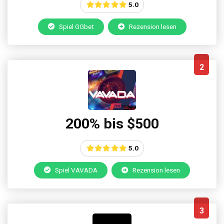
5.0
Spiel GGbet
Rezension lesen
2
200% bis $500
5.0
Spiel VAVADA
Rezension lesen
3