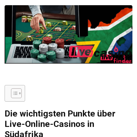
Die wichtigsten Punkte über
Live-Online-Casinos in
Südafrika