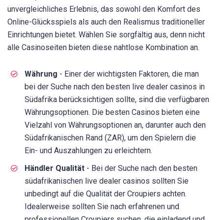
unvergleichliches Erlebnis, das sowohl den Komfort des
Online-Glücksspiels als auch den Realismus traditioneller
Einrichtungen bietet. Wählen Sie sorgfältig aus, denn nicht
alle Casinoseiten bieten diese nahtlose Kombination an.
Währung
- Einer der wichtigsten Faktoren, die man
bei der Suche nach den besten live dealer casinos in
Südafrika berücksichtigen sollte, sind die verfügbaren
Währungsoptionen. Die besten Casinos bieten eine
Vielzahl von Währungsoptionen an, darunter auch den
Südafrikanischen Rand (ZAR), um den Spielern die
Ein- und Auszahlungen zu erleichtern.
Händler Qualität
- Bei der Suche nach den besten
südafrikanischen live dealer casinos sollten Sie
unbedingt auf die Qualität der Croupiers achten.
Idealerweise sollten Sie nach erfahrenen und
professionellen Croupiers suchen, die einladend und