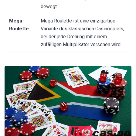
bewegt.
Mega-
Mega Roulette ist eine einzigartige
Roulette
Variante des klassischen Casinospiels,
bei der jede Drehung mit einem
zufälligen Multiplikator versehen wird.