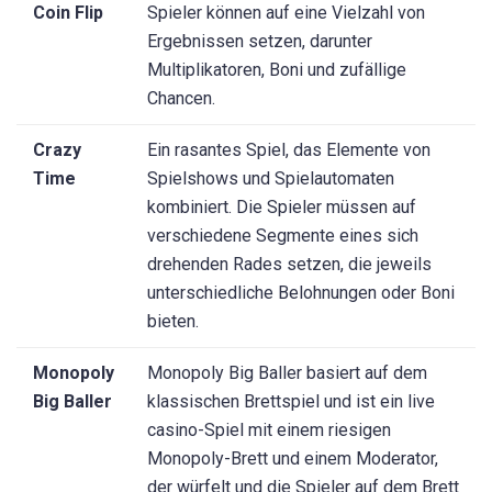
Coin Flip
Spieler können auf eine Vielzahl von
Ergebnissen setzen, darunter
Multiplikatoren, Boni und zufällige
Chancen.
Crazy
Ein rasantes Spiel, das Elemente von
Time
Spielshows und Spielautomaten
kombiniert. Die Spieler müssen auf
verschiedene Segmente eines sich
drehenden Rades setzen, die jeweils
unterschiedliche Belohnungen oder Boni
bieten.
Monopoly
Monopoly Big Baller basiert auf dem
Big Baller
klassischen Brettspiel und ist ein live
casino-Spiel mit einem riesigen
Monopoly-Brett und einem Moderator,
der würfelt und die Spieler auf dem Brett